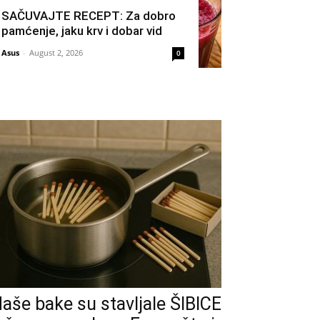
SAČUVAJTE RECEPT: Za dobro
pamćenje, jaku krv i dobar vid
Asus
-
August 2, 2026
0
aše bake su stavljale ŠIBICE