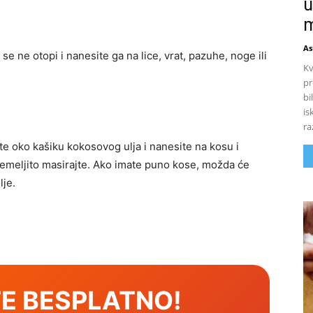
u
m
As
e ne otopi i nanesite ga na lice, vrat, pazuhe, noge ili
Kv
pr
bi
is
ra
pite oko kašiku kokosovog ulja i nanesite na kosu i
 temeljito masirajte. Ako imate puno kose, možda će
lje.
E BESPLATNO!