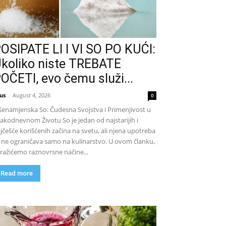
OSIPATE LI I VI SO PO KUĆI:
koliko niste TREBATE
OČETI, evo čemu služi...
us
-
August 4, 2026
0
šenamjenska So: Čudesna Svojstva i Primenjivost u
akodnevnom Životu So je jedan od najstarijih i
jčešće korišćenih začina na svetu, ali njena upotreba
 ne ograničava samo na kulinarstvo. U ovom članku,
tražićemo raznovrsne načine...
Read more