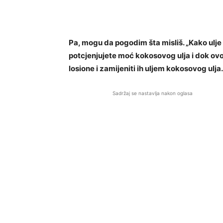
Pa, mogu da pogodim šta misliš. „Kako ulje
potcjenjujete moć kokosovog ulja i dok ovo
losione i zamijeniti ih uljem kokosovog ulja.
Sadržaj se nastavlja nakon oglasa