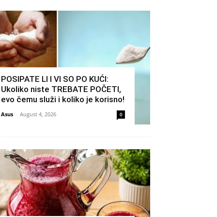
POSIPATE LI I VI SO PO KUĆI:
Ukoliko niste TREBATE POČETI,
evo čemu služi i koliko je korisno!
Asus
-
August 4, 2026
0