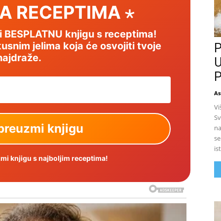
SA RECEPTIMA ⋆
mi BESPLATNU knjigu s receptima!
usnim jelima koja će osvojiti tvoje
P
najdraže.
U
P
As
Vi
Sv
na
se
is
i knjigu s najboljim receptima!