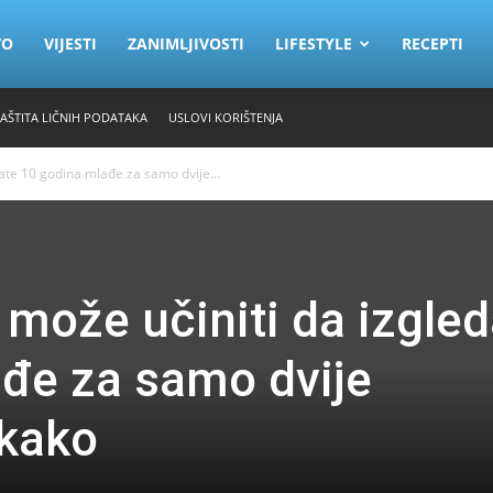
VO
VIJESTI
ZANIMLJIVOSTI
LIFESTYLE
RECEPTI
ZAŠTITA LIČNIH PODATAKA
USLOVI KORIŠTENJA
ate 10 godina mlađe za samo dvije...
 može učiniti da izgled
đe za samo dvije
 kako