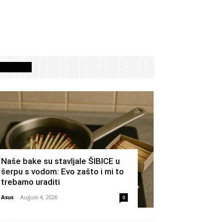
Izdvojeno
Naše bake su stavljale ŠIBICE u
šerpu s vodom: Evo zašto i mi to
trebamo uraditi
Asus
-
August 4, 2026
0