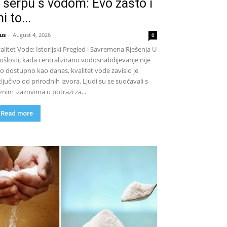
 šerpu s vodom: Evo zašto i
i to...
us
-
August 4, 2026
0
alitet Vode: Istorijski Pregled i Savremena Rješenja U
ošlosti, kada centralizirano vodosnabdijevanje nije
lo dostupno kao danas, kvalitet vode zavisio je
ključivo od prirodnih izvora. Ljudi su se suočavali s
znim izazovima u potrazi za...
Read more