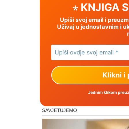
⋆ KNJIGA 
Upiši svoj email i preuz
Uživaj u jednostavnim i uk
Jednim klikom preuzm