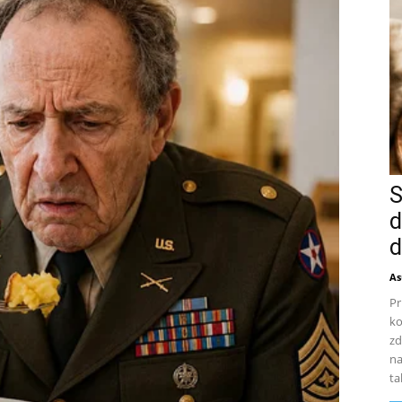
S
d
d
As
Pr
ko
zd
na
ta