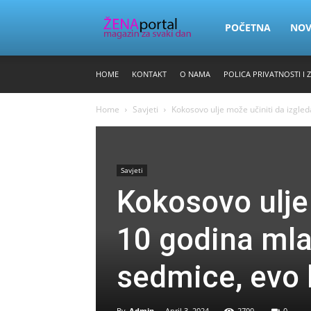
Zena
POČETNA
NO
HOME
KONTAKT
O NAMA
POLICA PRIVATNOSTI I 
Portal
Home
Savjeti
Kokosovo ulje može učiniti da izgled
Savjeti
Kokosovo ulje
10 godina mla
sedmice, evo
By
Admin
-
April 3, 2024
2700
0