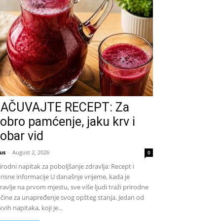
AČUVAJTE RECEPT: Za
obro pamćenje, jaku krv i
obar vid
us
-
August 2, 2026
0
irodni napitak za poboljšanje zdravlja: Recept i
risne informacije U današnje vrijeme, kada je
ravlje na prvom mjestu, sve više ljudi traži prirodne
čine za unapređenje svog opšteg stanja. Jedan od
kvih napitaka, koji je...