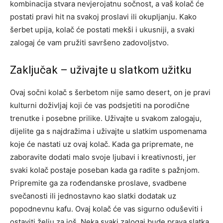
kombinacija stvara nevjerojatnu sočnost, a vaš kolač će
postati pravi hit na svakoj proslavi ili okupljanju. Kako
šerbet upija, kolač će postati mekši i ukusniji, a svaki
zalogaj će vam pružiti savršeno zadovoljstvo.
Zaključak – uživajte u slatkom užitku
Ovaj sočni kolač s šerbetom nije samo desert, on je pravi
kulturni doživljaj koji će vas podsjetiti na porodične
trenutke i posebne prilike. Uživajte u svakom zalogaju,
dijelite ga s najdražima i uživajte u slatkim uspomenama
koje će nastati uz ovaj kolač.
Kada ga pripremate, ne
zaboravite dodati malo svoje ljubavi i kreativnosti, jer
svaki kolač postaje poseban kada ga radite s pažnjom.
Pripremite ga za rođendanske proslave, svadbene
svečanosti ili jednostavno kao slatki dodatak uz
popodnevnu kafu. Ovaj kolač će vas sigurno oduševiti i
ostaviti želju za još. Neka svaki zalogaj bude prava slatka