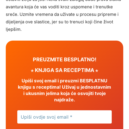
avantura koja će vas voditi kroz uspomene i trenutke
sreće.
Uzmite vremena da uživate u procesu pripreme i
dijeljenja ove slastice, jer su to trenuci koji čine život
ljepšim.
PREUZMITE BESPLATNO!
⋆ KNJIGA SA RECEPTIMA ⋆
Upiši svoj email i preuzmi BESPLATNU
knjigu s receptima! Uživaj u jednostavnim
i ukusnim jelima koja će osvojiti tvoje
najdraže.