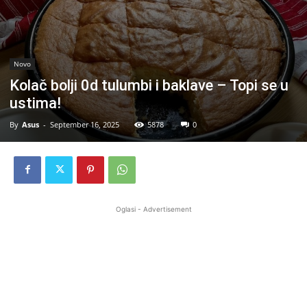
Novo
Kolač bolji 0d tulumbi i baklave – Topi se u
ustima!
By
Asus
-
September 16, 2025
5878
0
Oglasi - Advertisement