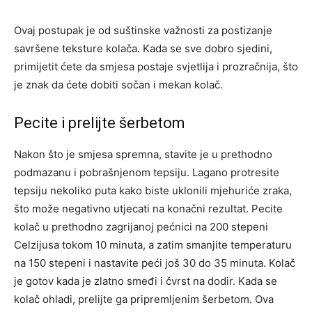
Ovaj postupak je od suštinske važnosti za postizanje
savršene teksture kolača. Kada se sve dobro sjedini,
primijetit ćete da smjesa postaje svjetlija i prozračnija, što
je znak da ćete dobiti sočan i mekan kolač.
Pecite i prelijte šerbetom
Nakon što je smjesa spremna, stavite je u prethodno
podmazanu i pobrašnjenom tepsiju. Lagano protresite
tepsiju nekoliko puta kako biste uklonili mjehuriće zraka,
što može negativno utjecati na konačni rezultat.
Pecite
kolač u prethodno zagrijanoj pećnici na 200 stepeni
Celzijusa tokom 10 minuta, a zatim smanjite temperaturu
na 150 stepeni i nastavite peći još 30 do 35 minuta. Kolač
je gotov kada je zlatno smeđi i čvrst na dodir.
Kada se
kolač ohladi, prelijte ga pripremljenim šerbetom. Ova