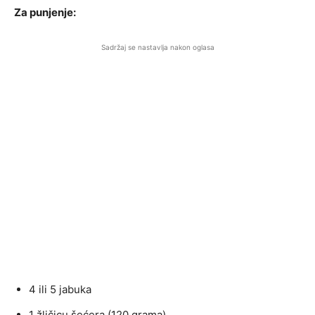
Za punjenje:
Sadržaj se nastavlja nakon oglasa
4 ili 5 jabuka
1 žličicu šećera (120 grama),