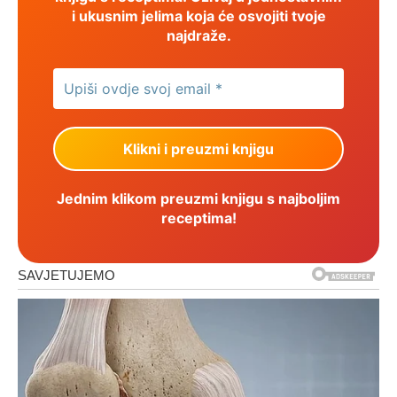
i ukusnim jelima koja će osvojiti tvoje
najdraže.
Jednim klikom preuzmi knjigu s najboljim
receptima!