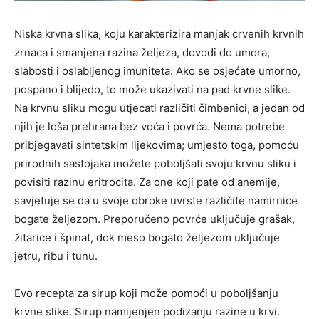
Niska krvna slika, koju karakterizira manjak crvenih krvnih
zrnaca i smanjena razina željeza, dovodi do umora,
slabosti i oslabljenog imuniteta. Ako se osjećate umorno,
pospano i blijedo, to može ukazivati ​​na pad krvne slike.
Na krvnu sliku mogu utjecati različiti čimbenici, a jedan od
njih je loša prehrana bez voća i povrća. Nema potrebe
pribjegavati sintetskim lijekovima; umjesto toga, pomoću
prirodnih sastojaka možete poboljšati svoju krvnu sliku i
povisiti razinu eritrocita. Za one koji pate od anemije,
savjetuje se da u svoje obroke uvrste različite namirnice
bogate željezom. Preporučeno povrće uključuje grašak,
žitarice i špinat, dok meso bogato željezom uključuje
jetru, ribu i tunu.
Evo recepta za sirup koji može pomoći u poboljšanju
krvne slike. Sirup namijenjen podizanju razine u krvi.