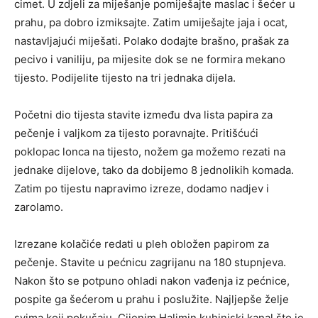
cimet. U zdjeli za miješanje pomiješajte maslac i šećer u
prahu, pa dobro izmiksajte. Zatim umiješajte jaja i ocat,
nastavljajući miješati. Polako dodajte brašno, prašak za
pecivo i vaniliju, pa mijesite dok se ne formira mekano
tijesto. Podijelite tijesto na tri jednaka dijela.
Početni dio tijesta stavite između dva lista papira za
pečenje i valjkom za tijesto poravnajte. Pritišćući
poklopac lonca na tijesto, nožem ga možemo rezati na
jednake dijelove, tako da dobijemo 8 jednolikih komada.
Zatim po tijestu napravimo izreze, dodamo nadjev i
zarolamo.
Izrezane kolačiće redati u pleh obložen papirom za
pečenje. Stavite u pećnicu zagrijanu na 180 stupnjeva.
Nakon što se potpuno ohladi nakon vađenja iz pećnice,
pospite ga šećerom u prahu i poslužite. Najljepše želje
svima koji pokušaju. Cijenim Halimin kuhinjski kanal što je