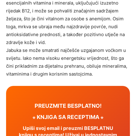
esencijalnih vitamina i minerala, uključujući izuzetno
rijedak B12, i može se pohvaliti značajnim sadržajem
željeza, što je čini vitalnom za osobe s anemijom. Osim
toga, mrkva se ubraja među najzdravije povrće, nudi
antioksidativne prednosti, a također pozitivno utječe na
zdravlje kože i vid.
Jabuka se može smatrati najčešće uzgajanom voćkom u
svijetu. Iako nema visoku energetsku vrijednost, što ga
čini prikladnim za dijetalnu prehranu, obiluje mineralima,
vitaminima i drugim korisnim sastojcima.
PREUZMITE BESPLATNO!
⋆ KNJIGA SA RECEPTIMA ⋆
Upiši svoj email i preuzmi BESPLATNU
knjigu s receptima! Uživaj u jednostavnim