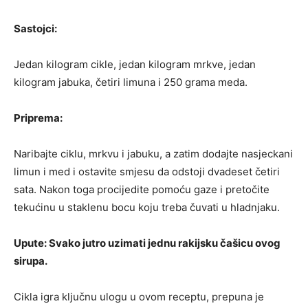
Sastojci:
Jedan kilogram cikle, jedan kilogram mrkve, jedan
kilogram jabuka, četiri limuna i 250 grama meda.
Priprema:
Naribajte ciklu, mrkvu i jabuku, a zatim dodajte nasjeckani
limun i med i ostavite smjesu da odstoji dvadeset četiri
sata. Nakon toga procijedite pomoću gaze i pretočite
tekućinu u staklenu bocu koju treba čuvati u hladnjaku.
Upute: Svako jutro uzimati jednu rakijsku čašicu ovog
sirupa.
Cikla igra ključnu ulogu u ovom receptu, prepuna je