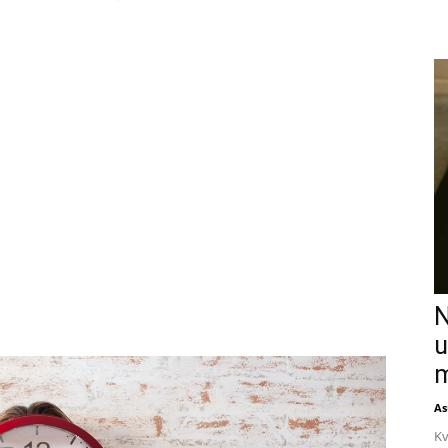
N
u
m
As
Kv