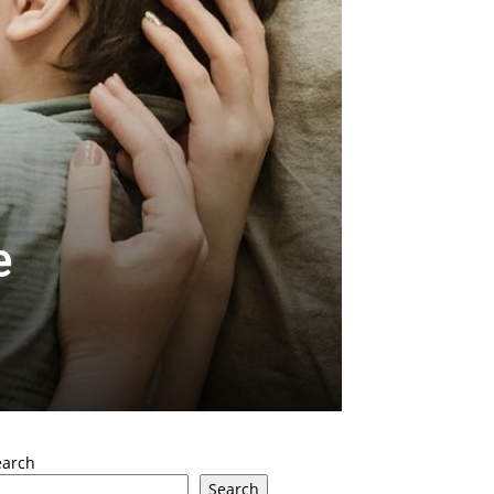
e
earch
Search