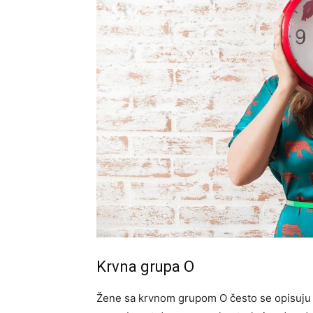
Krvna grupa O
Žene sa krvnom grupom O često se opisuju k