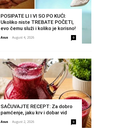
POSIPATE LI I VI SO PO KUĆI:
Ukoliko niste TREBATE POČETI,
evo čemu služi i koliko je korisno!
Asus
-
August 4, 2026
0
SAČUVAJTE RECEPT: Za dobro
pamćenje, jaku krv i dobar vid
Asus
-
August 2, 2026
0