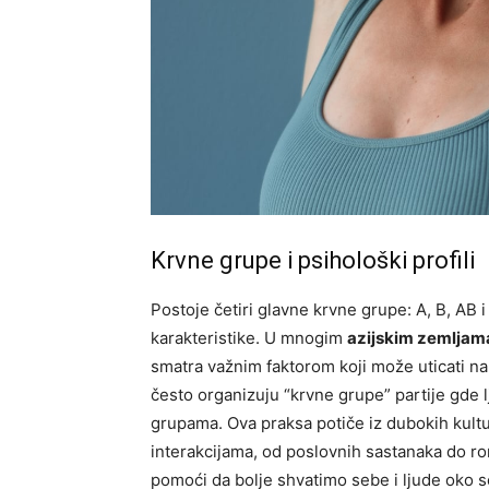
Krvne grupe i psihološki profili
Postoje četiri glavne krvne grupe: A, B, AB i
karakteristike. U mnogim
azijskim zemljam
smatra važnim faktorom koji može uticati na
često organizuju “krvne grupe” partije gde 
grupama. Ova praksa potiče iz dubokih kultu
interakcijama, od poslovnih sastanaka do r
pomoći da bolje shvatimo sebe i ljude oko 