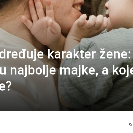
dređuje karakter žene:
su najbolje majke, a koj
e?
S