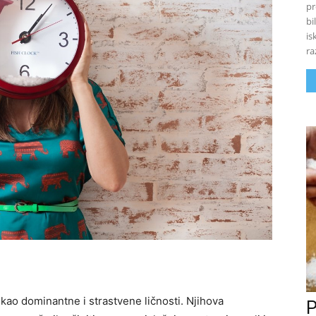
pr
bi
is
ra
ao dominantne i strastvene ličnosti. Njihova
P