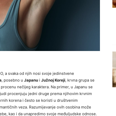
 O, a svaka od njih nosi svoje jedinstvene
a
, posebno u
Japanu
i
Južnoj Koreji
, krvna grupa se
 procenu nečijeg karaktera. Na primer, u Japanu se
ljudi procenjuju jedni druge prema njihovim krvnim
rnih korena i često se koristi u društvenim
omantičnih veza. Razumijevanje ovih osobina može
sebe, kao i da unapredimo svoje međuljudske odnose.