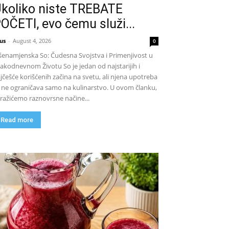
koliko niste TREBATE
OČETI, evo čemu služi...
us
-
August 4, 2026
0
šenamjenska So: Čudesna Svojstva i Primenjivost u
akodnevnom Životu So je jedan od najstarijih i
jčešće korišćenih začina na svetu, ali njena upotreba
 ne ograničava samo na kulinarstvo. U ovom članku,
tražićemo raznovrsne načine...
Read more