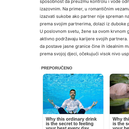
sposobnost da preuzmu kontrolu i vode odno
izazovnim. Na primer, u romantičnim vezam
izazvati sukobe ako partner nije spreman na
prema svojim partnerima, dolazi iz dubok
U poslovnom svetu, žene sa ovom krvnom g
aktivno podržavaju karijere svojih partnera.
da postave jasne granice čine ih idealnim 
prema svojoj djeci, očekujući visok nivo us