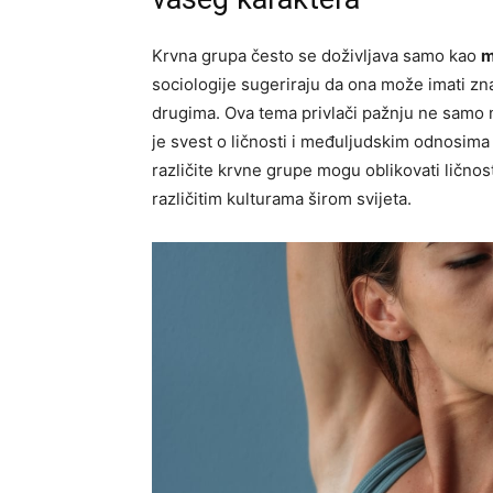
Krvna grupa često se doživljava samo kao
m
sociologije sugeriraju da ona može imati zn
drugima. Ova tema privlači pažnju ne samo n
je svest o ličnosti i međuljudskim odnosim
različite krvne grupe mogu oblikovati ličnos
različitim kulturama širom svijeta.