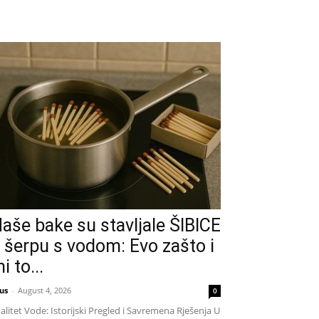
aše bake su stavljale ŠIBICE
 šerpu s vodom: Evo zašto i
i to...
us
-
August 4, 2026
0
alitet Vode: Istorijski Pregled i Savremena Rješenja U