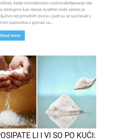
ošlosti, kada centralizirano vodosnabdijevanje nije
lo dostupno kao danas, kvalitet vode zavisio je
ključivo od prirodnih izvora. Ljudi su se suočavali s
znim izazovima u potrazi za...
Read more
OSIPATE LI I VI SO PO KUĆI: