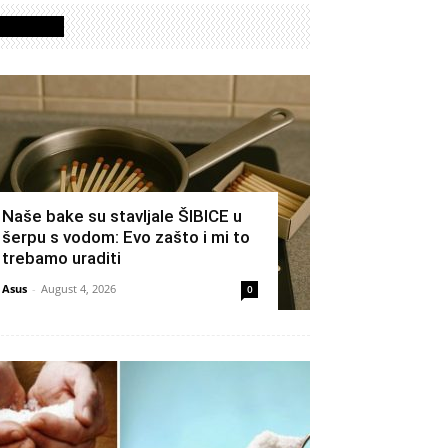
Izdvojeno
Naše bake su stavljale ŠIBICE u
šerpu s vodom: Evo zašto i mi to
trebamo uraditi
Asus
-
August 4, 2026
0