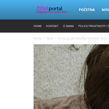
Zena
POČETNA
NO
HOME
KONTAKT
O NAMA
POLICA PRIVATNOSTI I 
Portal
Home
Novo
Krvna grupa određuje karakter žene: Zn