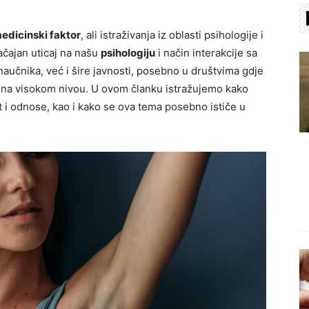
edicinski faktor
, ali istraživanja iz oblasti psihologije i
ačajan uticaj na našu
psihologiju
i način interakcije sa
aučnika, već i šire javnosti, posebno u društvima gdje
a na visokom nivou. U ovom članku istražujemo kako
t i odnose, kao i kako se ova tema posebno ističe u