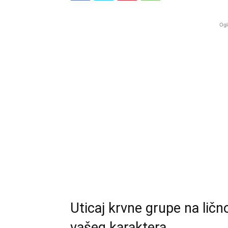
Ogl
Uticaj krvne grupe na lično
vašeg karaktera