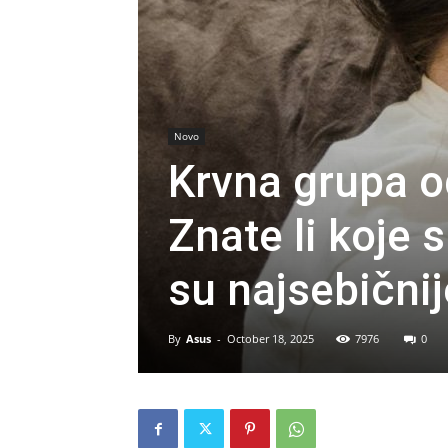
Novo
Krvna grupa o
Znate li koje 
su najsebičnij
By
Asus
-
October 18, 2025
7976
0