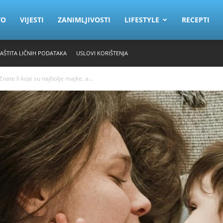
VO
VIJESTI
ZANIMLJIVOSTI
LIFESTYLE
RECEPTI
ZAŠTITA LIČNIH PODATAKA
USLOVI KORIŠTENJA
ate li koje su najbolje majke, a...