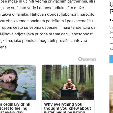
se može ih učiniti veoma privlačnim partnerima, ali i
U
a, one su često vođe i donose odluke, što može
P
 takvu dinamiku. Njihova sklonost ljubomori, naročito
As
e potrebe za emocionalnom podrškom i posvećenošću.
Vi
rupom često su veoma uspešne i imaju tendenciju da
Sv
 Njihova prijateljska priroda prema deci i sposobnost
na
majkama, iako ponekad mogu biti previše zahtevne
se
peha.
is