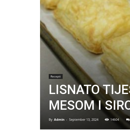
Recepti
LISNATO TIJ
MESOM I SI
By
Admin
-
September 13, 2024
14604