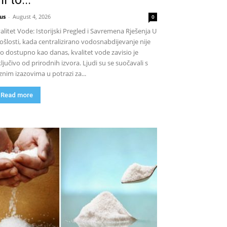
us
-
August 4, 2026
0
alitet Vode: Istorijski Pregled i Savremena Rješenja U
ošlosti, kada centralizirano vodosnabdijevanje nije
lo dostupno kao danas, kvalitet vode zavisio je
ključivo od prirodnih izvora. Ljudi su se suočavali s
znim izazovima u potrazi za...
Read more