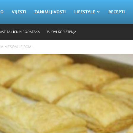
VO
VIJESTI
ZANIMLJIVOSTI
LIFESTYLE
RECEPTI
ZAŠTITA LIČNIH PODATAKA
USLOVI KORIŠTENJA
NIM MESOM I SIROM…