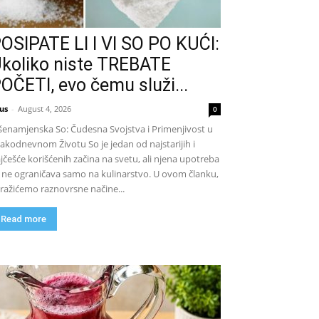
OSIPATE LI I VI SO PO KUĆI:
koliko niste TREBATE
OČETI, evo čemu služi...
us
-
August 4, 2026
0
šenamjenska So: Čudesna Svojstva i Primenjivost u
akodnevnom Životu So je jedan od najstarijih i
jčešće korišćenih začina na svetu, ali njena upotreba
 ne ograničava samo na kulinarstvo. U ovom članku,
tražićemo raznovrsne načine...
Read more