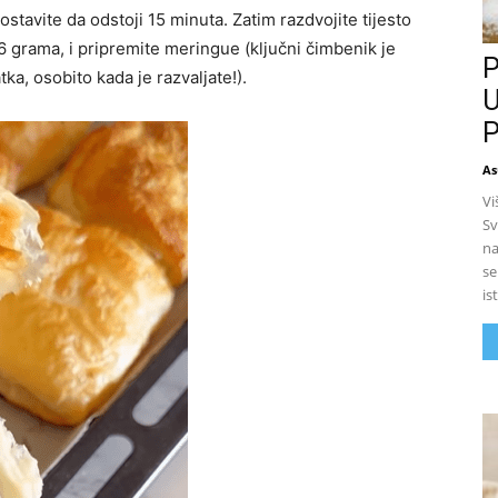
i ostavite da odstoji 15 minuta. Zatim razdvojite tijesto
66 grama, i pripremite meringue (ključni čimbenik je
P
ka, osobito kada je razvaljate!).
U
P
As
Vi
Sv
na
se
is