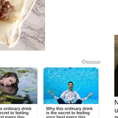
N
u
m