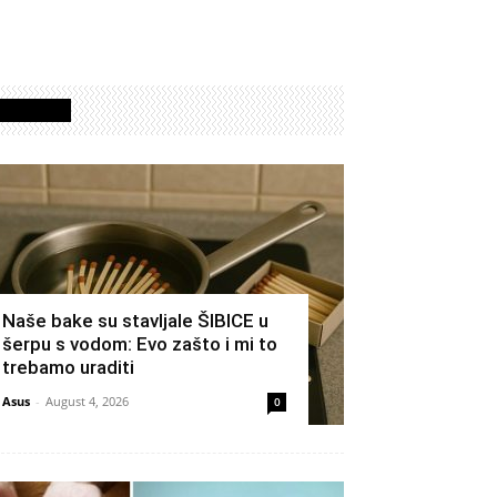
Izdvojeno
Naše bake su stavljale ŠIBICE u
šerpu s vodom: Evo zašto i mi to
trebamo uraditi
Asus
-
August 4, 2026
0