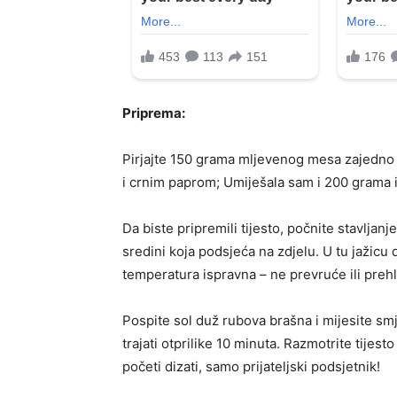
Priprema:
Pirjajte 150 grama mljevenog mesa zajedno 
i crnim paprom; Umiješala sam i 200 grama i
Da biste pripremili tijesto, počnite stavljan
sredini koja podsjeća na zdjelu. U tu jažicu 
temperatura ispravna – ne prevruće ili preh
Pospite sol duž rubova brašna i mijesite sm
trajati otprilike 10 minuta. Razmotrite tijes
početi dizati, samo prijateljski podsjetnik!