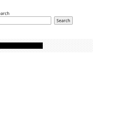
earch
Search
Oglasi - Advertisement