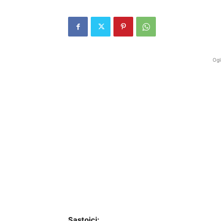
Ogl
Sastojci: