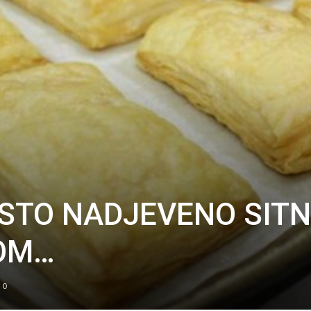
ESTO NADJEVENO SIT
ROM…
0