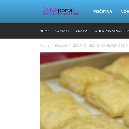
Zena
POČETNA
NO
HOME
KONTAKT
O NAMA
POLICA PRIVATNOSTI I 
Portal
Home
Recepti
LISNATO TIJESTO NADJEVENO SIT