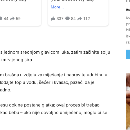
As
Kv
pr
bi
is
ra
s jednom srednjom glavicom luka, zatim začinite solju
zmrvljenog sira.
jem brašna u zdjelu za miješanje i napravite udubinu u
dodajte toplu vodu, šećer i kvasac, pazeći da je
ladno.
jesu dok ne postane glatka; ovaj proces bi trebao
to kao bebu – ako nije dovoljno umiješeno, moglo bi se