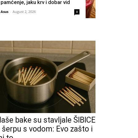
pamćenje, jaku krv i dobar vid
Asus
-
August 2, 2026
0
aše bake su stavljale ŠIBICE
 šerpu s vodom: Evo zašto i
i to...