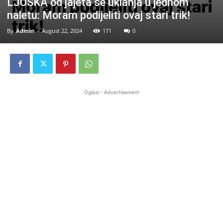
LJUSKA od jajeta se uklanja u jednom
naletu: Moram podijeliti ovaj stari trik!
By
Admin
-
August 22, 2024
171
0
Oglasi - Advertisement