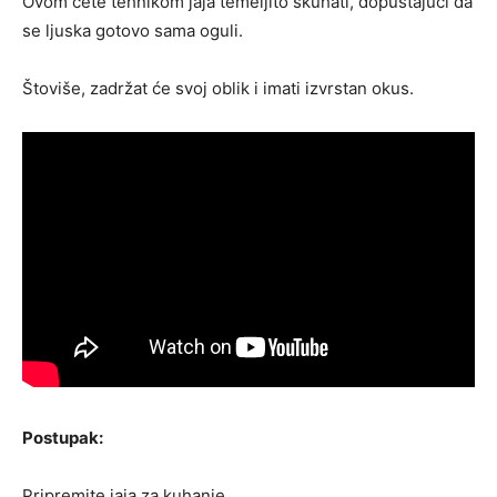
Ovom ćete tehnikom jaja temeljito skuhati, dopuštajući da
se ljuska gotovo sama oguli.
Štoviše, zadržat će svoj oblik i imati izvrstan okus.
Postupak:
Pripremite jaja za kuhanje.