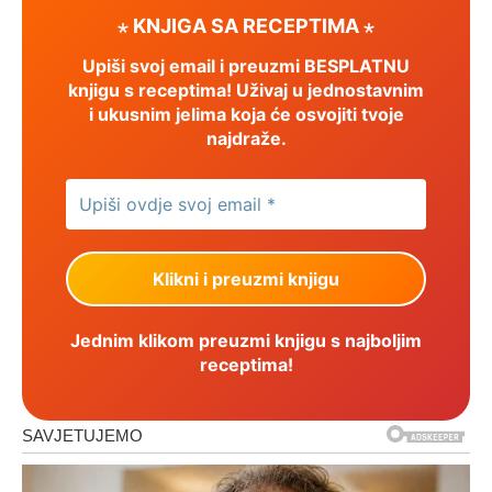
⋆ KNJIGA SA RECEPTIMA ⋆
Upiši svoj email i preuzmi BESPLATNU
knjigu s receptima! Uživaj u jednostavnim
i ukusnim jelima koja će osvojiti tvoje
najdraže.
Jednim klikom preuzmi knjigu s najboljim
receptima!