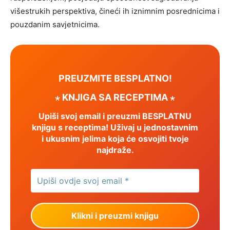
višestrukih perspektiva, čineći ih iznimnim posrednicima i
pouzdanim savjetnicima.
PREUZMITE BESPLATNO!
⋆ KNJIGA SA RECEPTIMA ⋆
Upiši svoj email i preuzmi BESPLATNU
knjigu s receptima! Uživaj u jednostavnim
i ukusnim jelima koja će osvojiti tvoje
najdraže.