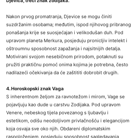
Djevica, treći znak zodijaka.
Nakon prvog promatranja, Djevice se mogu činiti
suzdržanim osobama; međutim, ispod njihovog pribranog
ponašanja krije se suosjećajan i velikodušan duh. Pod
upravom planeta Merkura, posjeduju pronicljiv intelekt i
oštroumnu sposobnost zapažanja i najsitnijih detalja.
Motivirani svojom nesebičnom prirodom, potaknuti su
pružiti praktičnu pomoć onima kojima je potrebna, često
nadilazeći očekivanja da će zaštititi dobrobit drugih.
4. Horoskopski znak Vaga
S inherentnom željom za ravnotežom i mirom, Vage se
pojavljuju kao dude u carstvu Zodijaka. Pod upravom
Venere, nebeskog tijela povezanog s ljubavlju i
estetikom, odišu neodoljivom privlačnošću i elegancijom
koja osvaja sve oko njih. Obdareni diplomatskim
raspoloženjem, posjeduju sposobnost sagledavanja