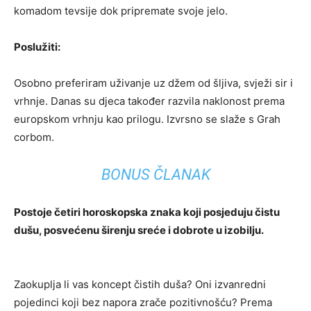
komadom tevsije dok pripremate svoje jelo.
Poslužiti:
Osobno preferiram uživanje uz džem od šljiva, svježi sir i
vrhnje. Danas su djeca također razvila naklonost prema
europskom vrhnju kao prilogu. Izvrsno se slaže s Grah
corbom.
BONUS ČLANAK
Postoje četiri horoskopska znaka koji posjeduju čistu
dušu, posvećenu širenju sreće i dobrote u izobilju.
Zaokuplja li vas koncept čistih duša? Oni izvanredni
pojedinci koji bez napora zrače pozitivnošću? Prema