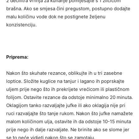
2 decilitra vrhnja za kuhanje pomiješajte s 1 žličicom
brašna. Ako se smjesa čini pregustom, postupno dodajte
malu količinu vode dok ne postignete željenu
konzistenciju.
Priprema:
Nakon što skuhate rezance, oblikujte ih u tri zasebne
loptice. Složite kuglice na tanjur i lagano ih poprskajte
uljem prije nego što ih prekrijete vrećicom ili plastičnom
folijom. Ostavite rezance da odstoje minimalno 20 minuta.
Oklagijom tanko razvaljajte jufke ili ako oklagija nije pri
ruci razvaljajte što tanje rukom. Nakon što jufke namažete
malom količinom ulja, ostavite ih da odstoje 10-15 minuta
prije nego ih dalje razvaljate. Ne brinite ako se slome jer
se to neće vidjeti nakon što se zamotaju.