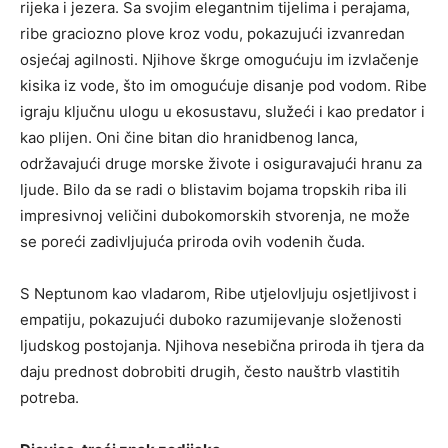
rijeka i jezera. Sa svojim elegantnim tijelima i perajama,
ribe graciozno plove kroz vodu, pokazujući izvanredan
osjećaj agilnosti. Njihove škrge omogućuju im izvlačenje
kisika iz vode, što im omogućuje disanje pod vodom. Ribe
igraju ključnu ulogu u ekosustavu, služeći i kao predator i
kao plijen. Oni čine bitan dio hranidbenog lanca,
održavajući druge morske živote i osiguravajući hranu za
ljude. Bilo da se radi o blistavim bojama tropskih riba ili
impresivnoj veličini dubokomorskih stvorenja, ne može
se poreći zadivljujuća priroda ovih vodenih čuda.
S Neptunom kao vladarom, Ribe utjelovljuju osjetljivost i
empatiju, pokazujući duboko razumijevanje složenosti
ljudskog postojanja. Njihova nesebična priroda ih tjera da
daju prednost dobrobiti drugih, često nauštrb vlastitih
potreba.