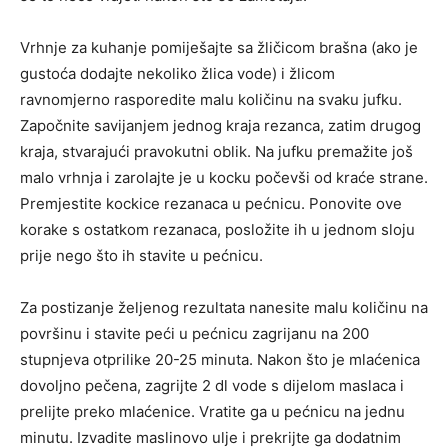
Vrhnje za kuhanje pomiješajte sa žličicom brašna (ako je
gustoća dodajte nekoliko žlica vode) i žlicom
ravnomjerno rasporedite malu količinu na svaku jufku.
Započnite savijanjem jednog kraja rezanca, zatim drugog
kraja, stvarajući pravokutni oblik. Na jufku premažite još
malo vrhnja i zarolajte je u kocku počevši od kraće strane.
Premjestite kockice rezanaca u pećnicu. Ponovite ove
korake s ostatkom rezanaca, posložite ih u jednom sloju
prije nego što ih stavite u pećnicu.
Za postizanje željenog rezultata nanesite malu količinu na
površinu i stavite peći u pećnicu zagrijanu na 200
stupnjeva otprilike 20-25 minuta. Nakon što je mlaćenica
dovoljno pečena, zagrijte 2 dl vode s dijelom maslaca i
prelijte preko mlaćenice. Vratite ga u pećnicu na jednu
minutu. Izvadite maslinovo ulje i prekrijte ga dodatnim