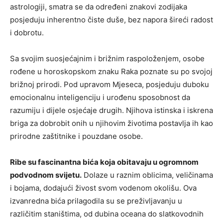
astrologiji, smatra se da određeni znakovi zodijaka
posjeduju inherentno čiste duše, bez napora šireći radost
i dobrotu.
Sa svojim suosjećajnim i brižnim raspoloženjem, osobe
rođene u horoskopskom znaku Raka poznate su po svojoj
brižnoj prirodi. Pod upravom Mjeseca, posjeduju duboku
emocionalnu inteligenciju i urođenu sposobnost da
razumiju i dijele osjećaje drugih. Njihova istinska i iskrena
briga za dobrobit onih u njihovim životima postavlja ih kao
prirodne zaštitnike i pouzdane osobe.
Ribe su fascinantna bića koja obitavaju u ogromnom
podvodnom svijetu.
Dolaze u raznim oblicima, veličinama
i bojama, dodajući živost svom vodenom okolišu. Ova
izvanredna bića prilagodila su se preživljavanju u
različitim staništima, od dubina oceana do slatkovodnih