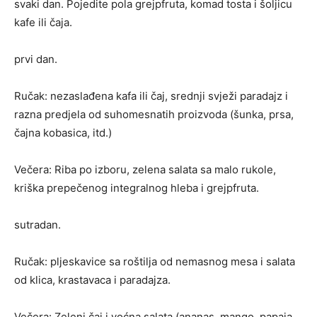
svaki dan. Pojedite pola grejpfruta, komad tosta i šoljicu
kafe ili čaja.
prvi dan.
Ručak: nezaslađena kafa ili čaj, srednji svježi paradajz i
razna predjela od suhomesnatih proizvoda (šunka, prsa,
čajna kobasica, itd.)
Večera: Riba po izboru, zelena salata sa malo rukole,
kriška prepečenog integralnog hleba i grejpfruta.
sutradan.
Ručak: pljeskavice sa roštilja od nemasnog mesa i salata
od klica, krastavaca i paradajza.
Večera: Zeleni čaj i voćna salata (ananas, mango, papaja,