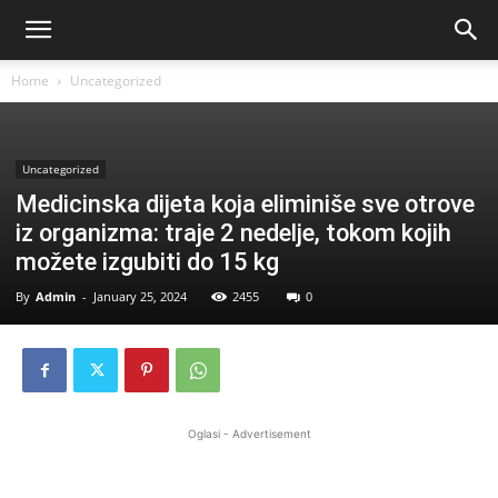
Home
Uncategorized
Uncategorized
Medicinska dijeta koja eliminiše sve otrove
iz organizma: traje 2 nedelje, tokom kojih
možete izgubiti do 15 kg
By
Admin
-
January 25, 2024
2455
0
Oglasi - Advertisement