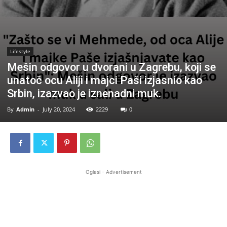
Lifestyle
Mešin odgovor u dvorani u Zagrebu, koji se
unatoč ocu Aliji i majci Paši izjasnio kao
Srbin, izazvao je iznenadni muk.
By
Admin
-
July 20, 2024
2229
0
Oglasi - Advertisement