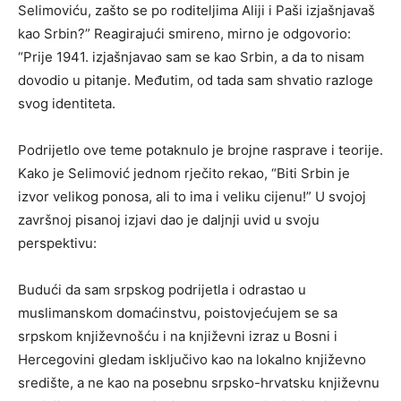
Selimoviću, zašto se po roditeljima Aliji i Paši izjašnjavaš
kao Srbin?” Reagirajući smireno, mirno je odgovorio:
“Prije 1941. izjašnjavao sam se kao Srbin, a da to nisam
dovodio u pitanje. Međutim, od tada sam shvatio razloge
svog identiteta.
Podrijetlo ove teme potaknulo je brojne rasprave i teorije.
Kako je Selimović jednom rječito rekao, “Biti Srbin je
izvor velikog ponosa, ali to ima i veliku cijenu!” U svojoj
završnoj pisanoj izjavi dao je daljnji uvid u svoju
perspektivu:
Budući da sam srpskog podrijetla i odrastao u
muslimanskom domaćinstvu, poistovjećujem se sa
srpskom književnošću i na književni izraz u Bosni i
Hercegovini gledam isključivo kao na lokalno književno
središte, a ne kao na posebnu srpsko-hrvatsku književnu