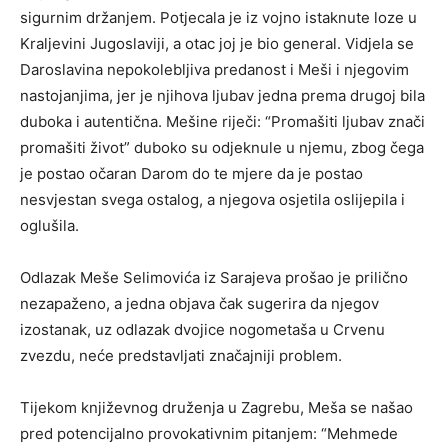
sigurnim držanjem. Potjecala je iz vojno istaknute loze u
Kraljevini Jugoslaviji, a otac joj je bio general. Vidjela se
Daroslavina nepokolebljiva predanost i Meši i njegovim
nastojanjima, jer je njihova ljubav jedna prema drugoj bila
duboka i autentična. Mešine riječi: “Promašiti ljubav znači
promašiti život” duboko su odjeknule u njemu, zbog čega
je postao očaran Darom do te mjere da je postao
nesvjestan svega ostalog, a njegova osjetila oslijepila i
oglušila.
Odlazak Meše Selimovića iz Sarajeva prošao je prilično
nezapaženo, a jedna objava čak sugerira da njegov
izostanak, uz odlazak dvojice nogometaša u Crvenu
zvezdu, neće predstavljati značajniji problem.
Tijekom književnog druženja u Zagrebu, Meša se našao
pred potencijalno provokativnim pitanjem: “Mehmede