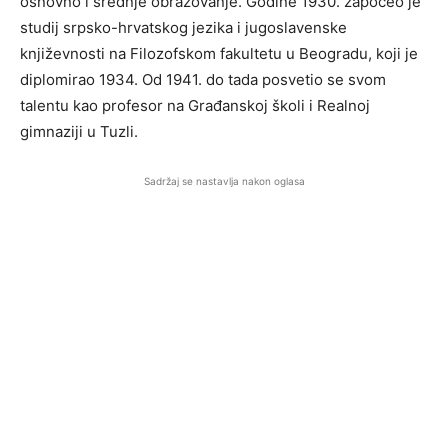
osnovno i srednje obrazovanje. Godine 1930. započeo je
studij srpsko-hrvatskog jezika i jugoslavenske
književnosti na Filozofskom fakultetu u Beogradu, koji je
diplomirao 1934. Od 1941. do tada posvetio se svom
talentu kao profesor na Građanskoj školi i Realnoj
gimnaziji u Tuzli.
Sadržaj se nastavlja nakon oglasa