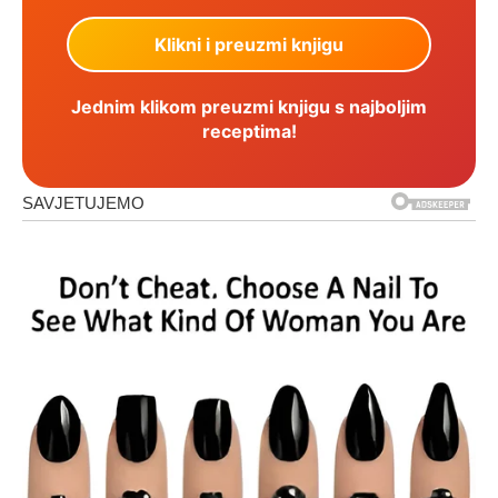
Jednim klikom preuzmi knjigu s najboljim
receptima!