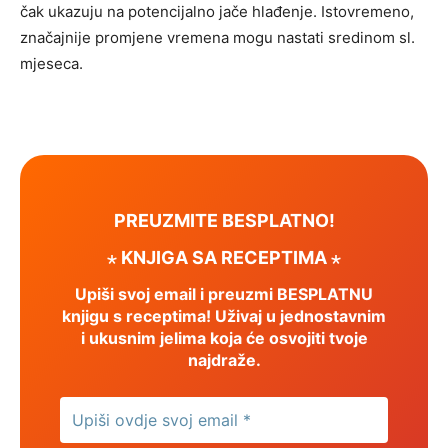
čak ukazuju na potencijalno jače hlađenje. Istovremeno,
značajnije promjene vremena mogu nastati sredinom sl.
mjeseca.
PREUZMITE BESPLATNO!
⋆ KNJIGA SA RECEPTIMA ⋆
Upiši svoj email i preuzmi BESPLATNU
knjigu s receptima! Uživaj u jednostavnim
i ukusnim jelima koja će osvojiti tvoje
najdraže.