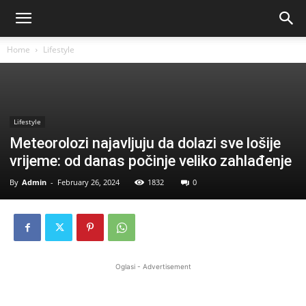
Home
Lifestyle
Lifestyle
Meteorolozi najavljuju da dolazi sve lošije
vrijeme: od danas počinje veliko zahlađenje
By
Admin
-
February 26, 2024
1832
0
Oglasi - Advertisement