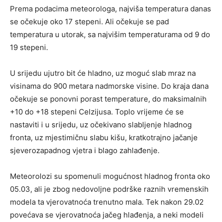
Prema podacima meteorologa, najviša temperatura danas
se očekuje oko 17 stepeni. Ali očekuje se pad
temperatura u utorak, sa najvišim temperaturama od 9 do
19 stepeni.
U srijedu ujutro bit će hladno, uz moguć slab mraz na
visinama do 900 metara nadmorske visine. Do kraja dana
očekuje se ponovni porast temperature, do maksimalnih
+10 do +18 stepeni Celzijusa. Toplo vrijeme će se
nastaviti i u srijedu, uz očekivano slabljenje hladnog
fronta, uz mjestimičnu slabu kišu, kratkotrajno jačanje
sjeverozapadnog vjetra i blago zahlađenje.
Meteorolozi su spomenuli mogućnost hladnog fronta oko
05.03, ali je zbog nedovoljne podrške raznih vremenskih
modela ta vjerovatnoća trenutno mala. Tek nakon 29.02
povećava se vjerovatnoća jačeg hlađenja, a neki modeli