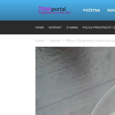
Zena
POČETNA
NO
HOME
KONTAKT
O NAMA
POLICA PRIVATNOSTI I 
Portal
Home
Zdravlje
Milica iz Beograda je svako jutro jel