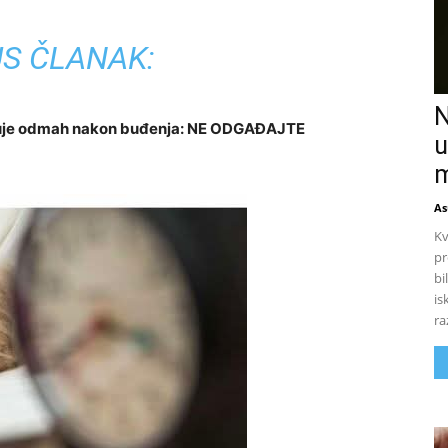
S ČLANAK:
N
ituje odmah nakon buđenja: NE ODGAĐAJTE
u
m
As
Kv
pr
bi
is
ra