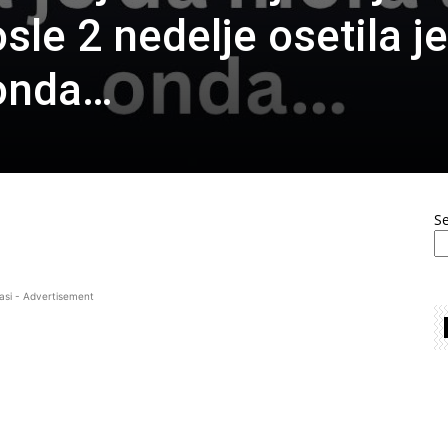
osle 2 nedelje osetila j
 onda…
S
asi - Advertisement