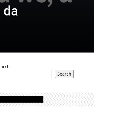
e da
earch
Search
Oglasi - Advertisement