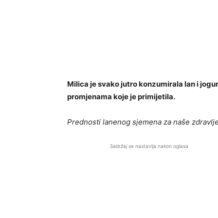
Milica je svako jutro konzumirala lan i jogu
promjenama koje je primijetila.
Prednosti lanenog sjemena za naše zdravlje s
Sadržaj se nastavlja nakon oglasa