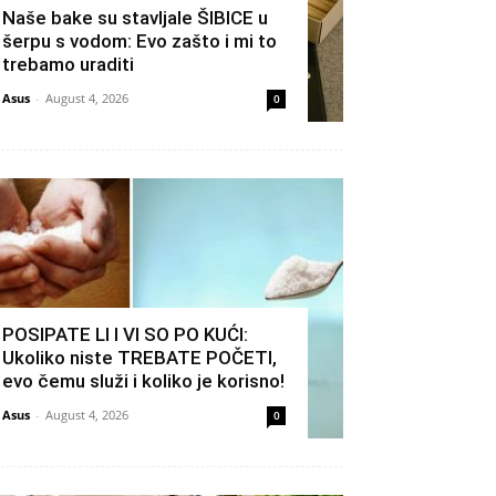
Naše bake su stavljale ŠIBICE u
šerpu s vodom: Evo zašto i mi to
trebamo uraditi
Asus
-
August 4, 2026
0
POSIPATE LI I VI SO PO KUĆI:
Ukoliko niste TREBATE POČETI,
evo čemu služi i koliko je korisno!
Asus
-
August 4, 2026
0