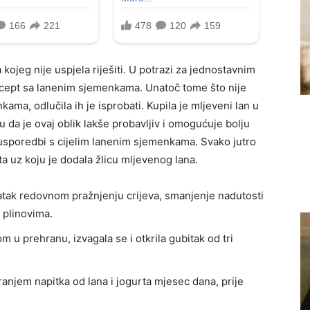
kojeg nije uspjela riješiti. U potrazi za jednostavnim
 recept sa lanenim sjemenkama. Unatoč tome što nije
ma, odlučila ih je isprobati. Kupila je mljeveni lan u
u da je ovaj oblik lakše probavljiv i omogućuje bolju
usporedbi s cijelim lanenim sjemenkama. Svako jutro
ta uz koju je dodala žlicu mljevenog lana.
atak redovnom pražnjenju crijeva, smanjenje nadutosti
 plinovima.
 u prehranu, izvagala se i otkrila gubitak od tri
ranjem napitka od lana i jogurta mjesec dana, prije