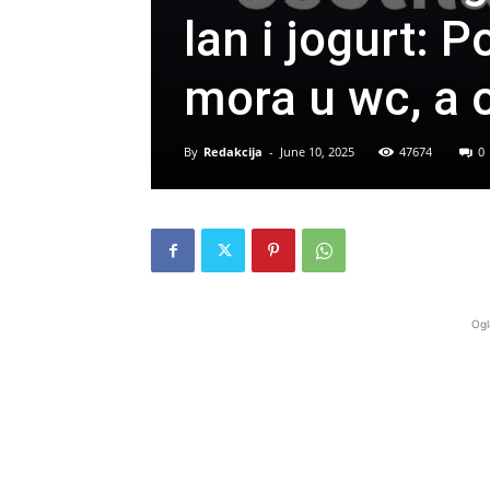
lan i jogurt: P
mora u wc, a
By
Redakcija
-
June 10, 2025
47674
0
Ogl