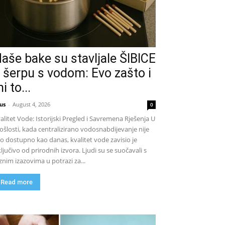
aše bake su stavljale ŠIBICE
 šerpu s vodom: Evo zašto i
i to...
us
-
August 4, 2026
0
alitet Vode: Istorijski Pregled i Savremena Rješenja U
ošlosti, kada centralizirano vodosnabdijevanje nije
lo dostupno kao danas, kvalitet vode zavisio je
ključivo od prirodnih izvora. Ljudi su se suočavali s
znim izazovima u potrazi za...
Read more