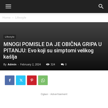
Home
Lifestyle
Lifestyle
MNOGI POMISLE DA JE OBIČNA GRIPA U
PITANJU: Evo koji su simptomi velikog
kašlja
By
Admin
-
February 2, 2024
324
0
Oglasi - Advertisement