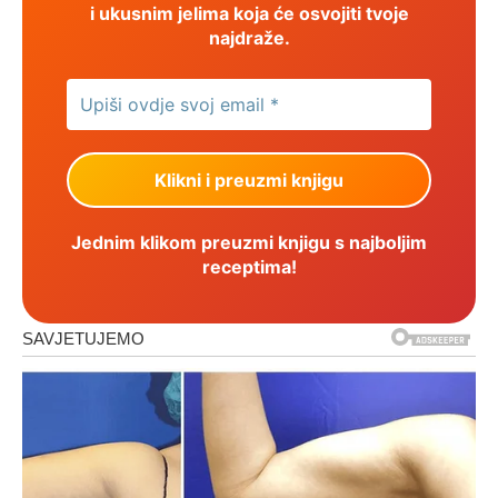
i ukusnim jelima koja će osvojiti tvoje
najdraže.
Jednim klikom preuzmi knjigu s najboljim
receptima!