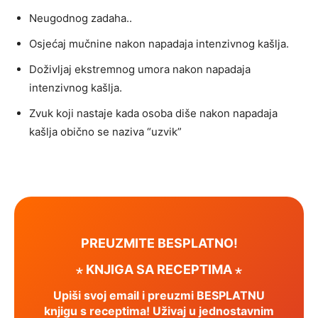
Neugodnog zadaha..
Osjećaj mučnine nakon napadaja intenzivnog kašlja.
Doživljaj ekstremnog umora nakon napadaja
intenzivnog kašlja.
Zvuk koji nastaje kada osoba diše nakon napadaja
kašlja obično se naziva “uzvik”
PREUZMITE BESPLATNO!
⋆ KNJIGA SA RECEPTIMA ⋆
Upiši svoj email i preuzmi BESPLATNU
knjigu s receptima! Uživaj u jednostavnim