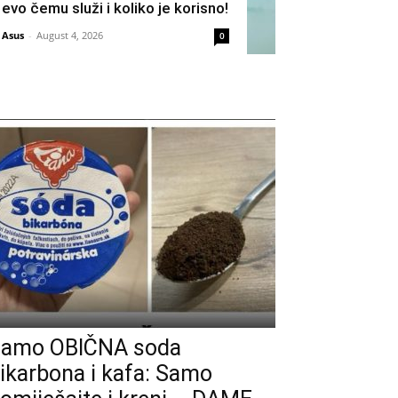
evo čemu služi i koliko je korisno!
Asus
-
August 4, 2026
0
amo OBIČNA soda
ikarbona i kafa: Samo