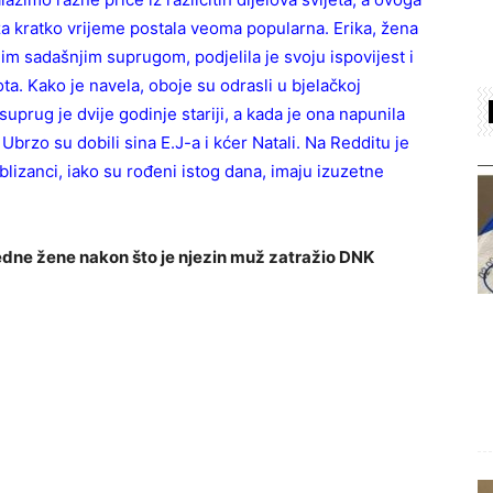
a kratko vrijeme postala veoma popularna. Erika, žena
ojim sadašnjim suprugom, podjelila je svoju ispovijest i
a. Kako je navela, oboje su odrasli u bjelačkoj
suprug je dvije godinje stariji, a kada je ona napunila
. Ubrzo su dobili sina E.J-a i kćer Natali. Na Redditu je
a blizanci, iako su rođeni istog dana, imaju izuzetne
jedne žene nakon što je njezin muž zatražio DNK