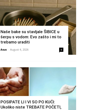
Naše bake su stavljale ŠIBICE u
šerpu s vodom: Evo zašto i mi to
trebamo uraditi
Asus
-
August 4, 2026
0
POSIPATE LI I VI SO PO KUĆI:
Ukoliko niste TREBATE POČETI,