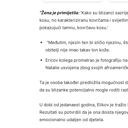
“Žena je primijetila:
‘Kako su blizanci sazrij
kosu, no karakteriziranu kovrčama i svijetlim
pokazujući tamnu, kovrčavu kosu.’
“Međutim, njezin ten bi sličio njezinu, št
obitelji nije imao takav ton kože.
Ericov kolega promatrao je fotografiju na 
Natalie usvojena zbog svojih afroamerički
Ta je osoba također predložila mogućnost 
da su blizanke potencijalno mogle roditi razl
U dobi od jedanaest godina, Elikov je tražio 
Rezultati su potvrdili da je ona doista njego
emocionalno udaljen od djeteta.