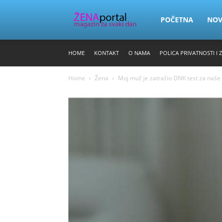
Zena
POČETNA
NO
HOME
KONTAKT
O NAMA
POLICA PRIVATNOSTI I 
Portal
Home
Žena
Moj muž je zatražio DNK test za naše b