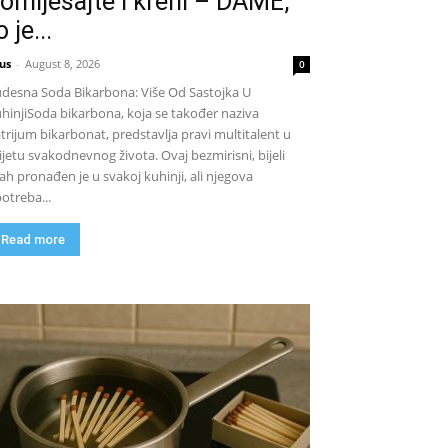
omiješajte i kreni – DAME,
o je...
us
-
August 8, 2026
0
desna Soda Bikarbona: Više Od Sastojka U
hinjiSoda bikarbona, koja se također naziva
trijum bikarbonat, predstavlja pravi multitalent u
ijetu svakodnevnog života. Ovaj bezmirisni, bijeli
ah pronađen je u svakoj kuhinji, ali njegova
otreba...
Read more