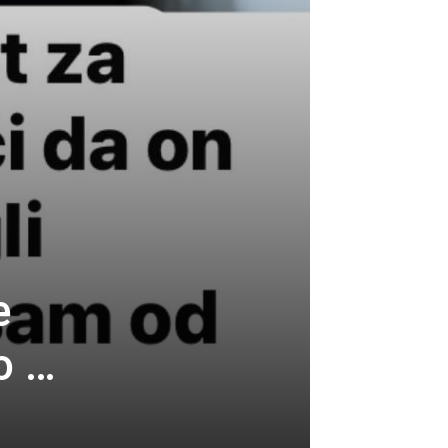
e
o …