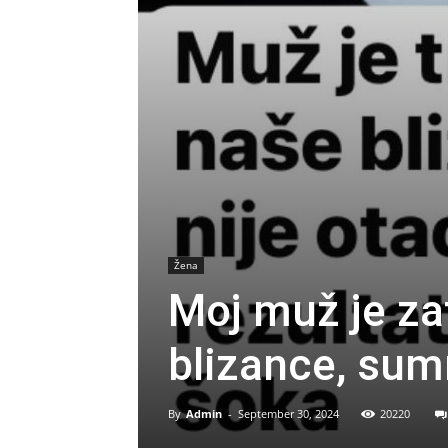
Žena
Moj muž je za
blizance, sum
By
Admin
-
September 30, 2024
20220