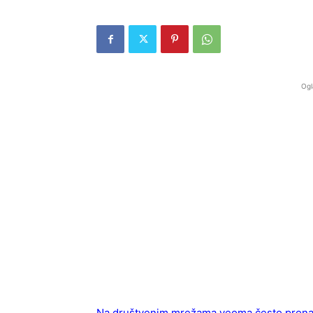
Ogl
Na društvenim mrežama veoma često pronalazi