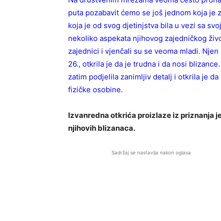
puta pozabavit ćemo se još jednom koja je z
koja je od svog djetinjstva bila u vezi sa sv
nekoliko aspekata njihovog zajedničkog život
zajednici i vjenčali su se veoma mladi. Njen 
26., otkrila je da je trudna i da nosi blizance
zatim podjelila zanimljiv detalj i otkrila je d
fizičke osobine.
Izvanredna otkrića proizlaze iz priznanja 
njihovih blizanaca.
Sadržaj se nastavlja nakon oglasa