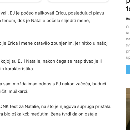
p
t
evali, EJ je počeo nalikovati Ericu, posjedujući plavu
As
 tenom, dok je Natalie počela slijediti mene,
Ču
Ku
na
o je Erica i mene ostavilo zbunjenim, jer nitko u našoj
sv
pr
up
kojoj su EJ i Natalie, nakon čega se raspitivao je li
h karakteristika.
da sam možda imao odnos s EJ nakon začeća, budući
ičiti muškarci.
DNK test za Natalie, na što je njegova supruga pristala.
va biološka kći; međutim, žena tvrdi da on ostaje