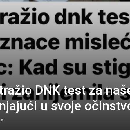
tražio DNK test za naš
njajući u svoje očinstv
0