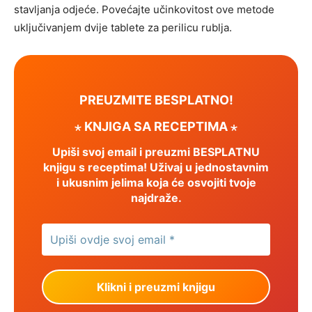
stavljanja odjeće. Povećajte učinkovitost ove metode
uključivanjem dvije tablete za perilicu rublja.
PREUZMITE BESPLATNO!
⋆ KNJIGA SA RECEPTIMA ⋆
Upiši svoj email i preuzmi BESPLATNU
knjigu s receptima! Uživaj u jednostavnim
i ukusnim jelima koja će osvojiti tvoje
najdraže.