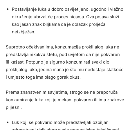
Postavljanje luka u dobro osvijetljeno, ugodno i vlažno
okruženje ubrzat će proces nicanja. Ova pojava služi
kao jasan znak biljkama da je dolazak proljeća
neizbježan.
Suprotno očekivanjima, konzumacija proklijalog luka ne
predstavlja nikakvu štetu, pod uvjetom da nije pokvaren
ili kašast. Potpuno je sigurno konzumirati svaki dio
proklijalog luka; jedina mana je što mu nedostaje slatkoće
i umjesto toga ima blago gorak okus.
Prema znanstvenim savjetima, strogo se ne preporuča
konzumiranje luka koji je mekan, pokvaren ili ima znakove
plijesni.
Luk koji se pokvario može predstavljati ozbiljan
zdravstveni rizik zbog svoje potencijalne toksičnosti.