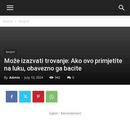
Home
Savjeti
Savjeti
Može izazvati trovanje: Ako ovo primjetite
na luku, obavezno ga bacite
By
Admin
-
July 10, 2024
942
0
Oglasi - Advertisement