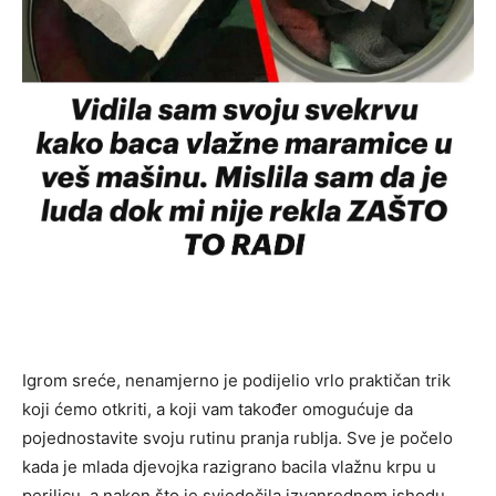
Igrom sreće, nenamjerno je podijelio vrlo praktičan trik
koji ćemo otkriti, a koji vam također omogućuje da
pojednostavite svoju rutinu pranja rublja. Sve je počelo
kada je mlada djevojka razigrano bacila vlažnu krpu u
perilicu, a nakon što je svjedočila izvanrednom ishodu