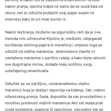
nakon pranja, njezina majka ne samo da se suzdržala od
ukora, već je odlučila podijeliti ovaj sjajan savjet na
internetu kako bi svi imali koristi iz.
Nakon testiranja, možemo sa sigurnošću reći da je ova
metoda vrlo učinkovita! Ključno je, međutim, izbjegavati
korištenje običnog papira ili maramica i umjesto toga se
odlučiti za vlažne maramice. Jednostavno stavite tri
navlažene maramice u perilicu rublja, a kako biste uklonili
sve dugotrajne mirise, dodajte malu količinu svog
uobičajenog omekšivača.
Odlučite se za izdržljivu, visokokvalitetnu vlažnu
maramicu koja je deblja i otpornija na kidanje, čak i nakon
višestrukog pranja. Sada, dopustite da vas prosvijetlimo o
mnoštvu prednosti vlažnih maramica! Ako ste ikada prali
svoje posteljine, poplune ili jastučnice, vjerojatno ste se