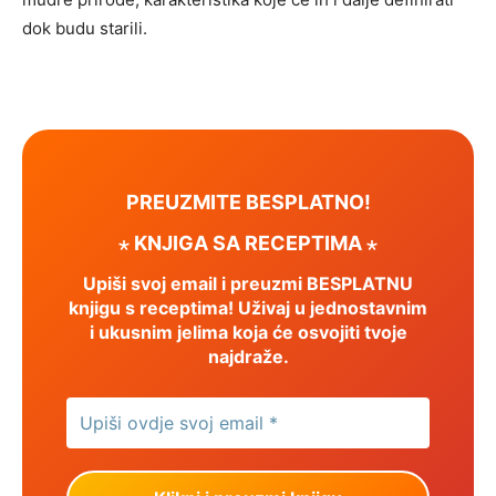
dok budu starili.
PREUZMITE BESPLATNO!
⋆ KNJIGA SA RECEPTIMA ⋆
Upiši svoj email i preuzmi BESPLATNU
knjigu s receptima! Uživaj u jednostavnim
i ukusnim jelima koja će osvojiti tvoje
najdraže.