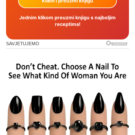
Jednim klikom preuzmi knjigu s najboljim
receptima!