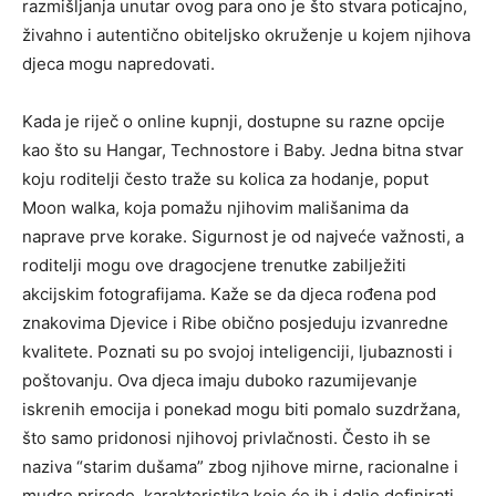
razmišljanja unutar ovog para ono je što stvara poticajno,
živahno i autentično obiteljsko okruženje u kojem njihova
djeca mogu napredovati.
Kada je riječ o online kupnji, dostupne su razne opcije
kao što su Hangar, Technostore i Baby. Jedna bitna stvar
koju roditelji često traže su kolica za hodanje, poput
Moon walka, koja pomažu njihovim mališanima da
naprave prve korake. Sigurnost je od najveće važnosti, a
roditelji mogu ove dragocjene trenutke zabilježiti
akcijskim fotografijama. Kaže se da djeca rođena pod
znakovima Djevice i Ribe obično posjeduju izvanredne
kvalitete. Poznati su po svojoj inteligenciji, ljubaznosti i
poštovanju. Ova djeca imaju duboko razumijevanje
iskrenih emocija i ponekad mogu biti pomalo suzdržana,
što samo pridonosi njihovoj privlačnosti. Često ih se
naziva “starim dušama” zbog njihove mirne, racionalne i
mudre prirode, karakteristika koje će ih i dalje definirati