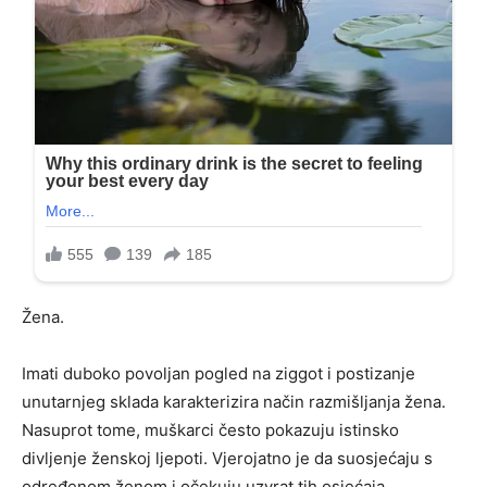
Žena.
Imati duboko povoljan pogled na ziggot i postizanje
unutarnjeg sklada karakterizira način razmišljanja žena.
Nasuprot tome, muškarci često pokazuju istinsko
divljenje ženskoj ljepoti. Vjerojatno je da suosjećaju s
određenom ženom i očekuju uzvrat tih osjećaja.