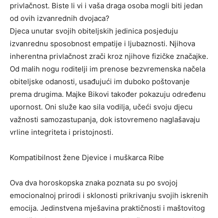
privlačnost. Biste li vi i vaša draga osoba mogli biti jedan
od ovih izvanrednih dvojaca?
Djeca unutar svojih obiteljskih jedinica posjeduju
izvanrednu sposobnost empatije i ljubaznosti. Njihova
inherentna privlačnost zrači kroz njihove fizičke značajke.
Od malih nogu roditelji im prenose bezvremenska načela
obiteljske odanosti, usađujući im duboko poštovanje
prema drugima. Majke Bikovi također pokazuju određenu
upornost. Oni služe kao sila vodilja, učeći svoju djecu
važnosti samozastupanja, dok istovremeno naglašavaju
vrline integriteta i pristojnosti.
Kompatibilnost žene Djevice i muškarca Ribe
Ova dva horoskopska znaka poznata su po svojoj
emocionalnoj prirodi i sklonosti prikrivanju svojih iskrenih
emocija. Jedinstvena mješavina praktičnosti i maštovitog