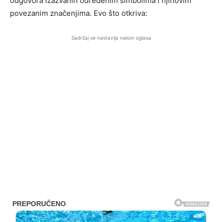
odgovora izazvanih određenim simbolima i njihovim
povezanim značenjima. Evo što otkriva:
Sadržaj se nastavlja nakon oglasa