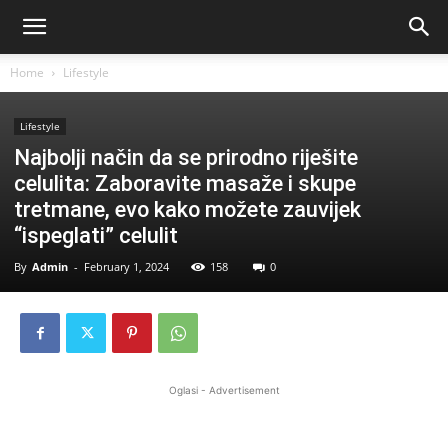
Home
Lifestyle
Lifestyle
Najbolji način da se prirodno riješite
celulita: Zaboravite masaže i skupe
tretmane, evo kako možete zauvijek
“ispeglati” celulit
By
Admin
-
February 1, 2024
158
0
Oglasi - Advertisement