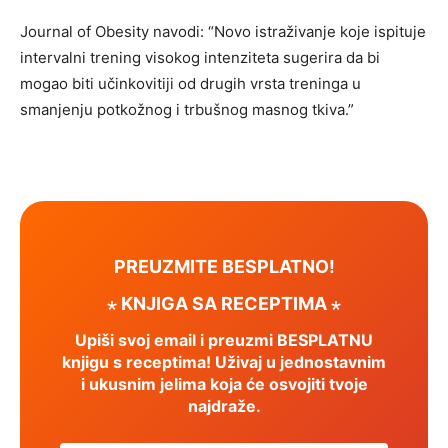
Journal of Obesity navodi: “Novo istraživanje koje ispituje
intervalni trening visokog intenziteta sugerira da bi
mogao biti učinkovitiji od drugih vrsta treninga u
smanjenju potkožnog i trbušnog masnog tkiva.”
PREUZMITE BESPLATNO!
⋆ KNJIGA SA RECEPTIMA ⋆
Upiši svoj email i preuzmi BESPLATNU
knjigu s receptima! Uživaj u jednostavnim
i ukusnim jelima koja će osvojiti tvoje
najdraže.