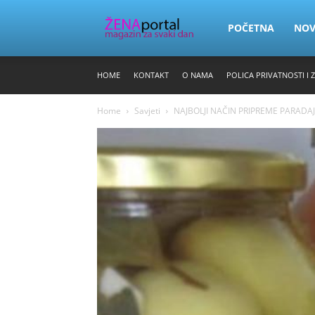
Zena
POČETNA
NO
HOME
KONTAKT
O NAMA
POLICA PRIVATNOSTI I 
Portal
Home
Savjeti
NAJBOLJI NAČIN PRIPREME PARADAJ