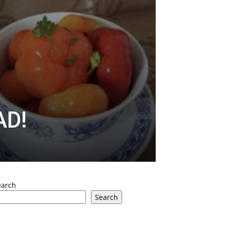
AD!
earch
Search