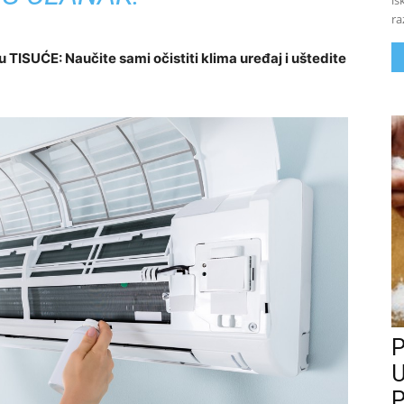
is
ra
 TISUĆE: Naučite sami očistiti klima uređaj i uštedite
P
U
P