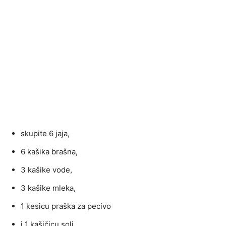
skupite 6 jaja,
6 kašika brašna,
3 kašike vode,
3 kašike mleka,
1 kesicu praška za pecivo
i 1 kašičicu soli.