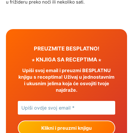
u frižideru preko noći ili nekoliko sati.
PREUZMITE BESPLATNO!
⋆ KNJIGA SA RECEPTIMA ⋆
Upiši svoj email i preuzmi BESPLATNU
knjigu s receptima! Uživaj u jednostavnim
i ukusnim jelima koja će osvojiti tvoje
najdraže.