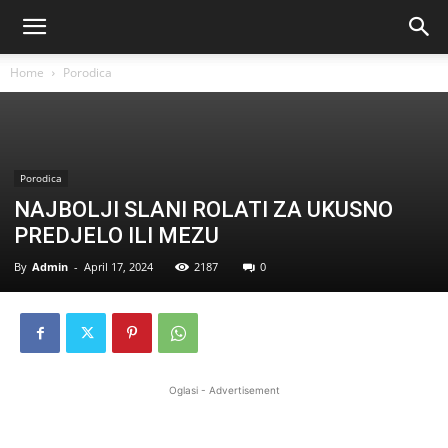
Home
Porodica
Porodica
NAJBOLJI SLANI ROLATI ZA UKUSNO
PREDJELO ILI MEZU
By
Admin
-
April 17, 2024
2187
0
Oglasi - Advertisement