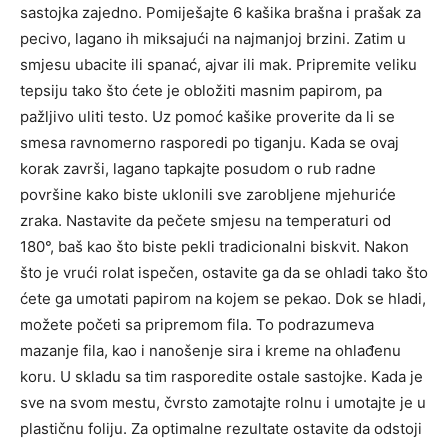
sastojka zajedno. Pomiješajte 6 kašika brašna i prašak za
pecivo, lagano ih miksajući na najmanjoj brzini. Zatim u
smjesu ubacite ili spanać, ajvar ili mak. Pripremite veliku
tepsiju tako što ćete je obložiti masnim papirom, pa
pažljivo uliti testo. Uz pomoć kašike proverite da li se
smesa ravnomerno rasporedi po tiganju. Kada se ovaj
korak završi, lagano tapkajte posudom o rub radne
površine kako biste uklonili sve zarobljene mjehuriće
zraka. Nastavite da pečete smjesu na temperaturi od
180°, baš kao što biste pekli tradicionalni biskvit. Nakon
što je vrući rolat ispečen, ostavite ga da se ohladi tako što
ćete ga umotati papirom na kojem se pekao. Dok se hladi,
možete početi sa pripremom fila. To podrazumeva
mazanje fila, kao i nanošenje sira i kreme na ohlađenu
koru. U skladu sa tim rasporedite ostale sastojke. Kada je
sve na svom mestu, čvrsto zamotajte rolnu i umotajte je u
plastičnu foliju. Za optimalne rezultate ostavite da odstoji