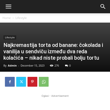
Home
Lifestyle
Lifestyle
Najkremastija torta od banane: čokolada i
vanilija u sendviču između dva reda
kolačića – nikad niste probali bolju tortu
By
Admin
-
December 15, 2023
276
0
Oglasi - Advertisement