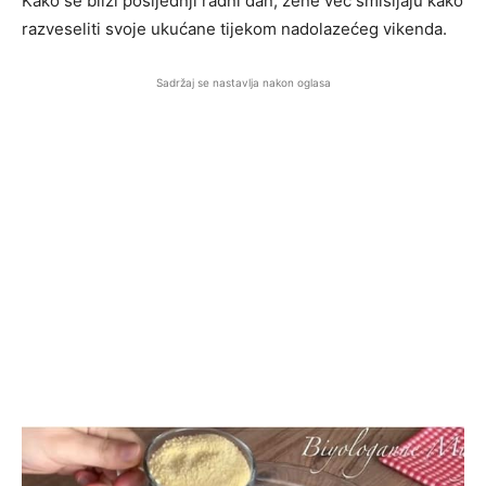
Kako se bliži posljednji radni dan, žene već smišljaju kako
razveseliti svoje ukućane tijekom nadolazećeg vikenda.
Sadržaj se nastavlja nakon oglasa