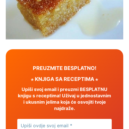
PREUZMITE BESPLATNO!
⋆ KNJIGA SA RECEPTIMA ⋆
Upiši svoj email i preuzmi BESPLATNU
knjigu s receptima! Uživaj u jednostavnim
i ukusnim jelima koja će osvojiti tvoje
najdraže.