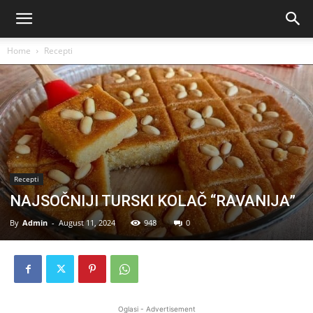
Home
Recepti
Recepti
NAJSOČNIJI TURSKI KOLAČ “RAVANIJA”
By
Admin
-
August 11, 2024
948
0
Oglasi - Advertisement