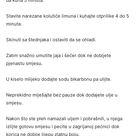
da kuha 5 minuta.
Stavite narezane kolutiće limuna i kuhajte otprilike 4 do 5
minuta.
Skinuti sa štednjaka i ostaviti da se ohladi.
Zatim snažno umutite jaja i šećer dok ne dobijete
pjenastu smjesu.
U kiselo mlijeko dodajte sodu bikarbonu pa ulijte.
Neprekidno miješajte bez pauze dok dodajete ulje u
smjesu.
Nakon što ste pleh namazali uljem i pobrašnili, u njega
izlijte gotovu smjesu i pecite u zagrijanoj pećnici dok
korica ne dobije lijepu zlatnu boju.