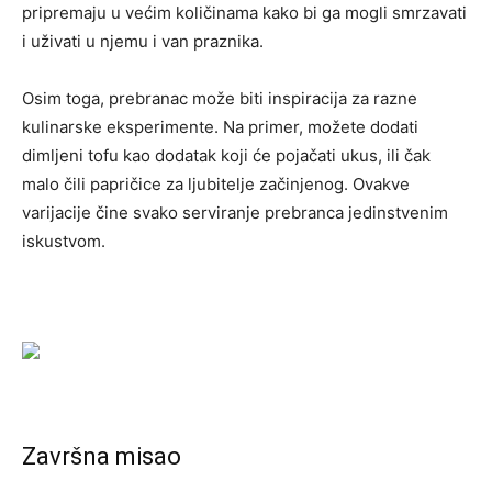
pripremaju u većim količinama kako bi ga mogli smrzavati
i uživati u njemu i van praznika.
Osim toga, prebranac može biti inspiracija za razne
kulinarske eksperimente. Na primer, možete dodati
dimljeni tofu kao dodatak koji će pojačati ukus, ili čak
malo čili papričice za ljubitelje začinjenog. Ovakve
varijacije čine svako serviranje prebranca jedinstvenim
iskustvom.
Završna misao