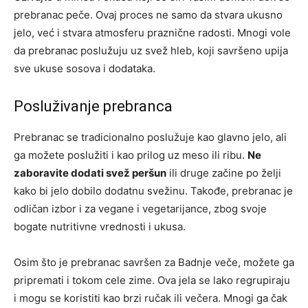
prebranac peče. Ovaj proces ne samo da stvara ukusno
jelo, već i stvara atmosferu praznične radosti. Mnogi vole
da prebranac poslužuju uz svež hleb, koji savršeno upija
sve ukuse sosova i dodataka.
Posluživanje prebranca
Prebranac se tradicionalno poslužuje kao glavno jelo, ali
ga možete poslužiti i kao prilog uz meso ili ribu.
Ne
zaboravite dodati svež peršun
ili druge začine po želji
kako bi jelo dobilo dodatnu svežinu. Takođe, prebranac je
odličan izbor i za vegane i vegetarijance, zbog svoje
bogate nutritivne vrednosti i ukusa.
Osim što je prebranac savršen za Badnje veče, možete ga
pripremati i tokom cele zime. Ova jela se lako regrupiraju
i mogu se koristiti kao brzi ručak ili večera. Mnogi ga čak