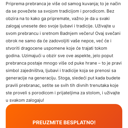
Priprema prebranca je više od samog kuvanja; to je način
da se povežete sa svojom tradicijom i porodicom. Bez
obzira na to kako ga pripremate, važno je da u svaki
zalogaj unesete deo svoje ljubavi i tradicije. Uživajte u
svom prebrancu i sretnom Badnjem večeru! Ovaj svečani
obrok ne samo da će zadovoljiti vaše nepce, već će i
stvoriti dragocene uspomene koje će trajati tokom
godina. Uzimajući u obzir sve ove aspekte, jelo poput
prebranca postaje mnogo više od puke hrane – to je pravi
simbol zajedništva, ljubavi i tradicije koja se prenosi sa
generacije na generaciju. Stoga, sledeći put kada budete
pravili prebranac, setite se svih tih divnih trenutaka koje
ste proveli s porodicom i prijateljima za stolom, i uživajte
u svakom zalogaju!
PREUZMITE BESPLATNO!