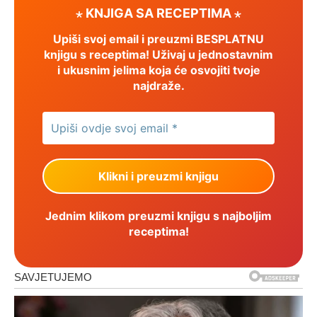
⋆ KNJIGA SA RECEPTIMA ⋆
Upiši svoj email i preuzmi BESPLATNU
knjigu s receptima! Uživaj u jednostavnim
i ukusnim jelima koja će osvojiti tvoje
najdraže.
Jednim klikom preuzmi knjigu s najboljim
receptima!