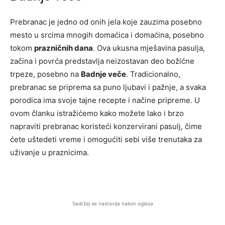
Prebranac je jedno od onih jela koje zauzima posebno
mesto u srcima mnogih domaćica i domaćina, posebno
tokom
prazničnih dana
. Ova ukusna mješavina pasulja,
začina i povrća predstavlja neizostavan deo božićne
trpeze, posebno na
Badnje veče
. Tradicionalno,
prebranac se priprema sa puno ljubavi i pažnje, a svaka
porodica ima svoje tajne recepte i načine pripreme. U
ovom članku istražićemo kako možete lako i brzo
napraviti prebranac koristeći konzervirani pasulj, čime
ćete uštedeti vreme i omogućiti sebi više trenutaka za
uživanje u praznicima.
Sadržaj se nastavlja nakon oglasa