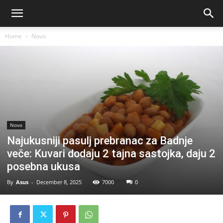
Home
Novo
Novo
Najukusniji pasulj prebranac za Badnje
veče: Kuvari dodaju 2 tajna sastojka, daju 2
posebna ukusa
By
Asus
-
December 8, 2025
7000
0