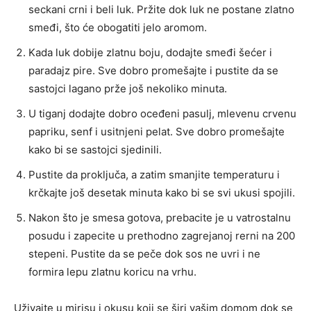
seckani crni i beli luk. Pržite dok luk ne postane zlatno
smeđi, što će obogatiti jelo aromom.
Kada luk dobije zlatnu boju, dodajte smeđi šećer i
paradajz pire. Sve dobro promešajte i pustite da se
sastojci lagano prže još nekoliko minuta.
U tiganj dodajte dobro oceđeni pasulj, mlevenu crvenu
papriku, senf i usitnjeni pelat. Sve dobro promešajte
kako bi se sastojci sjedinili.
Pustite da proključa, a zatim smanjite temperaturu i
krčkajte još desetak minuta kako bi se svi ukusi spojili.
Nakon što je smesa gotova, prebacite je u vatrostalnu
posudu i zapecite u prethodno zagrejanoj rerni na 200
stepeni. Pustite da se peče dok sos ne uvri i ne
formira lepu zlatnu koricu na vrhu.
Uživajte u mirisu i okusu koji se širi vašim domom dok se