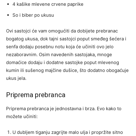
4 kašike mlevene crvene paprike
So i biber po ukusu
Ovi sastojci će vam omogućiti da dobijete prebranac
bogatog ukusa, dok tajni sastojci poput smeđeg šećera i
senfa dodaju posebnu notu koja će učiniti ovo jelo
nezaboravnim. Osim navedenih sastojaka, mnoge
domaćice dodaju i dodatne sastojke poput mlevenog
kumin ili sušenog majčine dušice, što dodatno obogaćuje
ukus jela.
Priprema prebranca
Priprema prebranca je jednostavna i brza. Evo kako to
možete učiniti:
U dubljem tiganju zagrijte malo ulja i propržite sitno