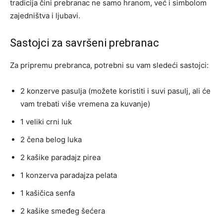
tradicija čini prebranac ne samo hranom, već i simbolom
zajedništva i ljubavi.
Sastojci za savršeni prebranac
Za pripremu prebranca, potrebni su vam sledeći sastojci:
2 konzerve pasulja (možete koristiti i suvi pasulj, ali će
vam trebati više vremena za kuvanje)
1 veliki crni luk
2 čena belog luka
2 kašike paradajz pirea
1 konzerva paradajza pelata
1 kašičica senfa
2 kašike smeđeg šećera