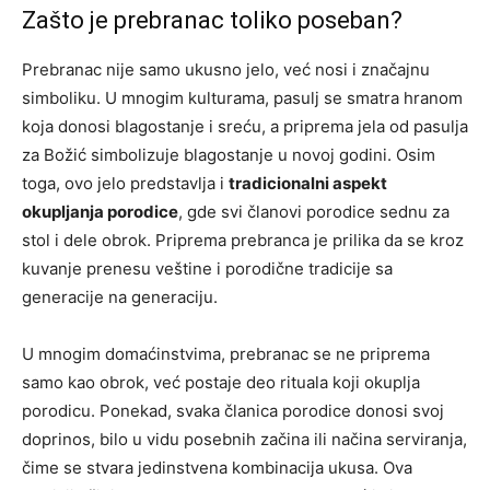
Zašto je prebranac toliko poseban?
Prebranac nije samo ukusno jelo, već nosi i značajnu
simboliku. U mnogim kulturama, pasulj se smatra hranom
koja donosi blagostanje i sreću, a priprema jela od pasulja
za Božić simbolizuje blagostanje u novoj godini. Osim
toga, ovo jelo predstavlja i
tradicionalni aspekt
okupljanja porodice
, gde svi članovi porodice sednu za
stol i dele obrok. Priprema prebranca je prilika da se kroz
kuvanje prenesu veštine i porodične tradicije sa
generacije na generaciju.
U mnogim domaćinstvima, prebranac se ne priprema
samo kao obrok, već postaje deo rituala koji okuplja
porodicu. Ponekad, svaka članica porodice donosi svoj
doprinos, bilo u vidu posebnih začina ili načina serviranja,
čime se stvara jedinstvena kombinacija ukusa. Ova