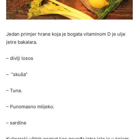
Jedan primjer hrane koja je bogata vitaminom D je ulje
jetre bakalara.
– divlji losos
– “skuša”
– Tuna.
– Punomasno mlijeko.
– sardine
Kulinarski užitak poznat kao goveđa jetra jelo je u kojem