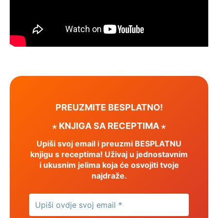
PREUZMITE BESPLATNO!
⋆ KNJIGA SA RECEPTIMA ⋆
Upiši svoj email i preuzmi BESPLATNU
knjigu s receptima! Uživaj u jednostavnim
i ukusnim jelima koja će osvojiti tvoje
najdraže.