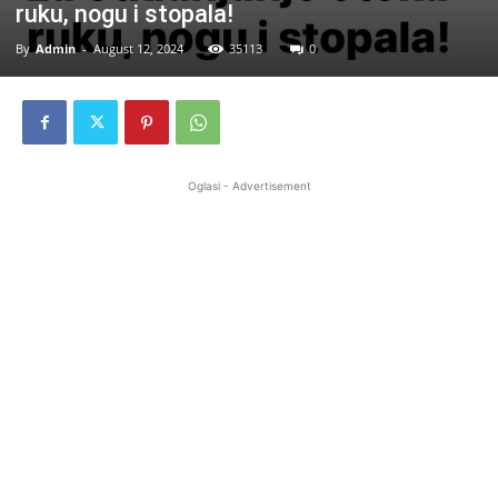
ruku, nogu i stopala!
By
Admin
-
August 12, 2024
35113
0
Oglasi - Advertisement