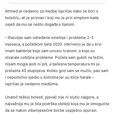
Ahmed je nedavno za medije ispričao kako se bori s
bolešću, ali je priznao i koji mu je prvi simptom kada
osjeti da mu se nešto događa s tijelom.
– Razvijao sam određene smetnje i probleme 2-3
mjeseca, a početkom ljeta 2020. otkriveno je da u krvi
imam bakterije koje sam unosio hranom, a koje su
stvarale ozbiljne probleme. Počela sam gubiti na težini,
nisam mogla jesti ni piti, a tjelesna temperatura mi je
prelazila 40 stupnjeva. Koliko god sam se mučio, pao sam
i nepomično sjedio u kolicima jer su klice harale –
ispričao je nedavno medijima.
Unatoč teškoj bolesti, pjevač nije ni slutio najgore, a
najvažnija mu je bila podrška obitelji koja mu je omogućila
da se nakon višemjesečne borbe uspješno oporavi.