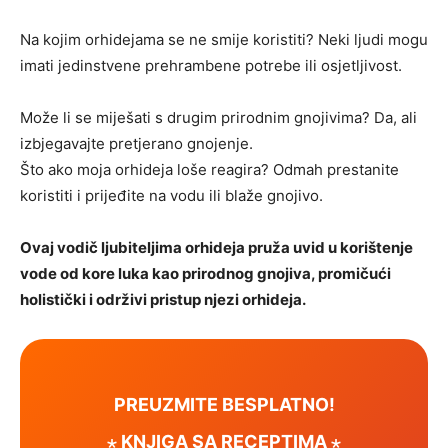
Na kojim orhidejama se ne smije koristiti? Neki ljudi mogu
imati jedinstvene prehrambene potrebe ili osjetljivost.
Može li se miješati s drugim prirodnim gnojivima? Da, ali
izbjegavajte pretjerano gnojenje.
Što ako moja orhideja loše reagira? Odmah prestanite
koristiti i prijeđite na vodu ili blaže gnojivo.
Ovaj vodič ljubiteljima orhideja pruža uvid u korištenje
vode od kore luka kao prirodnog gnojiva, promičući
holistički i održivi pristup njezi orhideja.
PREUZMITE BESPLATNO!
⋆ KNJIGA SA RECEPTIMA ⋆