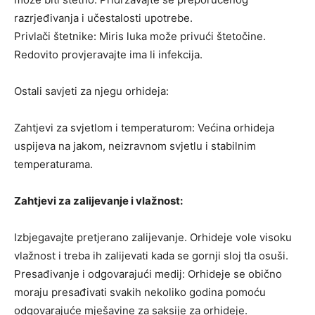
razrjeđivanja i učestalosti upotrebe.
Privlači štetnike: Miris luka može privući štetočine.
Redovito provjeravajte ima li infekcija.
Ostali savjeti za njegu orhideja:
Zahtjevi za svjetlom i temperaturom: Većina orhideja
uspijeva na jakom, neizravnom svjetlu i stabilnim
temperaturama.
Zahtjevi za zalijevanje i vlažnost:
Izbjegavajte pretjerano zalijevanje. Orhideje vole visoku
vlažnost i treba ih zalijevati kada se gornji sloj tla osuši.
Presađivanje i odgovarajući medij: Orhideje se obično
moraju presađivati ​​svakih nekoliko godina pomoću
odgovarajuće mješavine za saksije za orhideje.