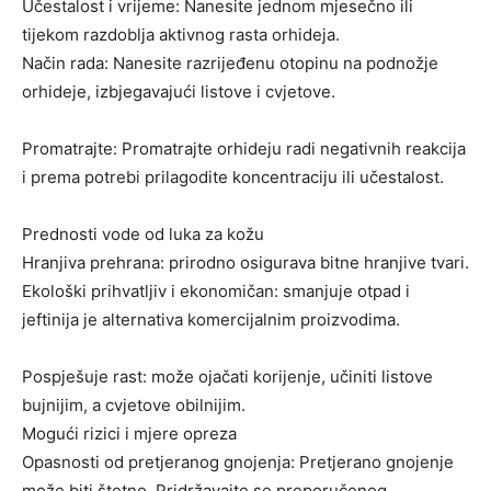
Učestalost i vrijeme: Nanesite jednom mjesečno ili
tijekom razdoblja aktivnog rasta orhideja.
Način rada: Nanesite razrijeđenu otopinu na podnožje
orhideje, izbjegavajući listove i cvjetove.
Promatrajte: Promatrajte orhideju radi negativnih reakcija
i prema potrebi prilagodite koncentraciju ili učestalost.
Prednosti vode od luka za kožu
Hranjiva prehrana: prirodno osigurava bitne hranjive tvari.
Ekološki prihvatljiv i ekonomičan: smanjuje otpad i
jeftinija je alternativa komercijalnim proizvodima.
Pospješuje rast: može ojačati korijenje, učiniti listove
bujnijim, a cvjetove obilnijim.
Mogući rizici i mjere opreza
Opasnosti od pretjeranog gnojenja: Pretjerano gnojenje
može biti štetno. Pridržavajte se preporučenog