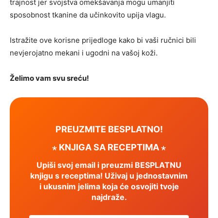
trajnost jer svojstva omekšavanja mogu umanjiti
sposobnost tkanine da učinkovito upija vlagu.
Istražite ove korisne prijedloge kako bi vaši ručnici bili
nevjerojatno mekani i ugodni na vašoj koži.
Želimo vam svu sreću!
PREUZMITE BESPLATNO!
⋆ KNJIGA SA RECEPTIMA ⋆
Upiši svoj email i preuzmi BESPLATNU
knjigu s receptima! Uživaj u jednostavnim
i ukusnim jelima koja će osvojiti tvoje
najdraže.