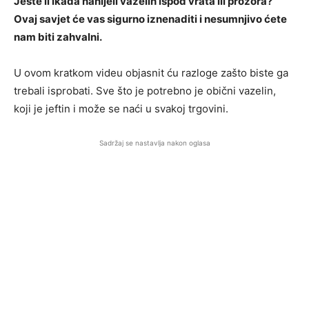
Jeste li ikada nanijeli vazelin ispod vrata ili prozora?
Ovaj savjet će vas sigurno iznenaditi i nesumnjivo ćete
nam biti zahvalni.
U ovom kratkom videu objasnit ću razloge zašto biste ga
trebali isprobati. Sve što je potrebno je obični vazelin,
koji je jeftin i može se naći u svakoj trgovini.
Sadržaj se nastavlja nakon oglasa