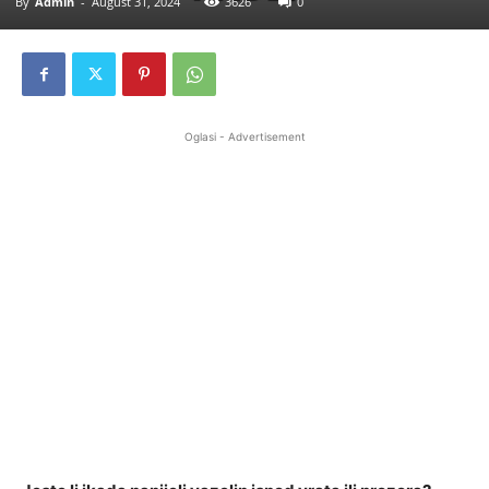
By
Admin
-
August 31, 2024
3626
0
Oglasi - Advertisement