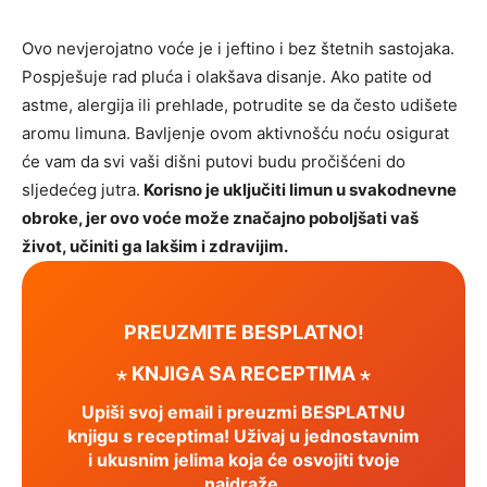
Ovo nevjerojatno voće je i jeftino i bez štetnih sastojaka.
Pospješuje rad pluća i olakšava disanje. Ako patite od
astme, alergija ili prehlade, potrudite se da često udišete
aromu limuna. Bavljenje ovom aktivnošću noću osigurat
će vam da svi vaši dišni putovi budu pročišćeni do
sljedećeg jutra.
Korisno je uključiti limun u svakodnevne
obroke, jer ovo voće može značajno poboljšati vaš
život, učiniti ga lakšim i zdravijim.
PREUZMITE BESPLATNO!
⋆ KNJIGA SA RECEPTIMA ⋆
Upiši svoj email i preuzmi BESPLATNU
knjigu s receptima! Uživaj u jednostavnim
i ukusnim jelima koja će osvojiti tvoje
najdraže.