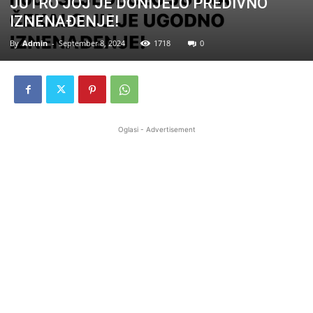
JUTRO JOJ JE DONIJELO PREDIVNO
IZNENAĐENJE!
By
Admin
-
September 8, 2024
1718
0
Oglasi - Advertisement