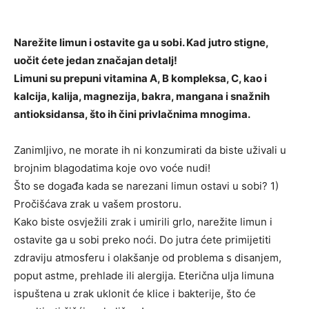
Narežite limun i ostavite ga u sobi. Kad jutro stigne,
uočit ćete jedan značajan detalj!
Limuni su prepuni vitamina A, B kompleksa, C, kao i
kalcija, kalija, magnezija, bakra, mangana i snažnih
antioksidansa, što ih čini privlačnima mnogima.
Zanimljivo, ne morate ih ni konzumirati da biste uživali u
brojnim blagodatima koje ovo voće nudi!
Što se događa kada se narezani limun ostavi u sobi? 1)
Pročišćava zrak u vašem prostoru.
Kako biste osvježili zrak i umirili grlo, narežite limun i
ostavite ga u sobi preko noći. Do jutra ćete primijetiti
zdraviju atmosferu i olakšanje od problema s disanjem,
poput astme, prehlade ili alergija. Eterična ulja limuna
ispuštena u zrak uklonit će klice i bakterije, što će