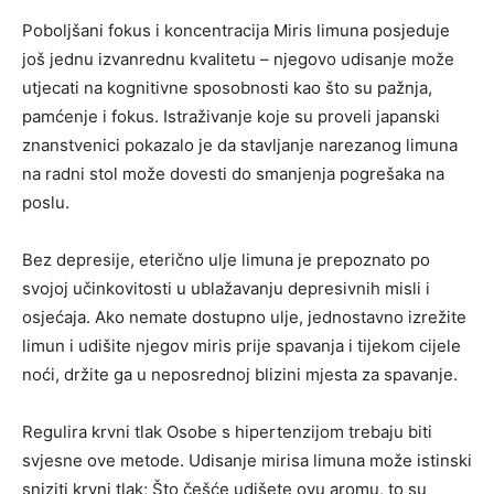
Poboljšani fokus i koncentracija Miris limuna posjeduje
još jednu izvanrednu kvalitetu – njegovo udisanje može
utjecati na kognitivne sposobnosti kao što su pažnja,
pamćenje i fokus. Istraživanje koje su proveli japanski
znanstvenici pokazalo je da stavljanje narezanog limuna
na radni stol može dovesti do smanjenja pogrešaka na
poslu.
Bez depresije, eterično ulje limuna je prepoznato po
svojoj učinkovitosti u ublažavanju depresivnih misli i
osjećaja. Ako nemate dostupno ulje, jednostavno izrežite
limun i udišite njegov miris prije spavanja i tijekom cijele
noći, držite ga u neposrednoj blizini mjesta za spavanje.
Regulira krvni tlak Osobe s hipertenzijom trebaju biti
svjesne ove metode. Udisanje mirisa limuna može istinski
sniziti krvni tlak; Što češće udišete ovu aromu, to su