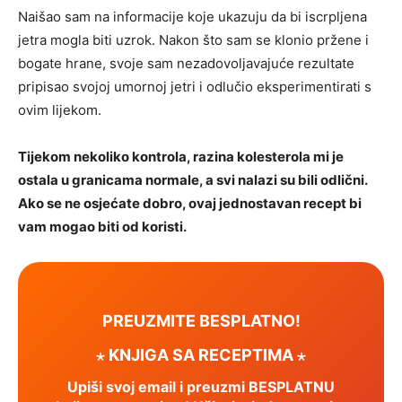
Naišao sam na informacije koje ukazuju da bi iscrpljena
jetra mogla biti uzrok. Nakon što sam se klonio pržene i
bogate hrane, svoje sam nezadovoljavajuće rezultate
pripisao svojoj umornoj jetri i odlučio eksperimentirati s
ovim lijekom.
Tijekom nekoliko kontrola, razina kolesterola mi je
ostala u granicama normale, a svi nalazi su bili odlični.
Ako se ne osjećate dobro, ovaj jednostavan recept bi
vam mogao biti od koristi.
PREUZMITE BESPLATNO!
⋆ KNJIGA SA RECEPTIMA ⋆
Upiši svoj email i preuzmi BESPLATNU