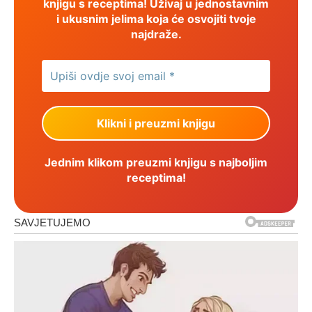
knjigu s receptima! Uživaj u jednostavnim
i ukusnim jelima koja će osvojiti tvoje
najdraže.
Jednim klikom preuzmi knjigu s najboljim
receptima!