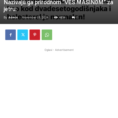
Nazivaju ga prirodnom “VEŠ MAŠIN0M” za
jetru:
By
Admin
-
November 28, 2024
4934
0
Oglasi - Advertisement