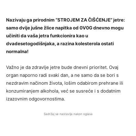
Nazivaju ga prirodnim “STROJEM ZA ČIŠĆENJE” jetre:
samo dvije jušne žlice napitka od 0V0G dnevno mogu
učiniti da vaša jetra funkcionira kao u
dvadesetogodišnjaka, a razina kolesterola ostati
normalna!
Važno je da zdravlje jetre bude dnevni prioritet. Ovaj
organ naporno radi svaki dan, a ne samo da se bori s
nezdravim načinom života, lošim odabirom prehrane ili
konzumiranjem alkohola, već se susreće i s dodatnim
izazovnim odgovornostima.
Sadržaj se nastavlja nakon oglasa