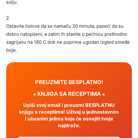
solju.
2.
Ostavite listove da se namaču 30 minuta, pazeći da su
dobro natopljeni, a zatim ih stavite u pećnicu prethodno
zagrijanu na 180 C dok ne poprime ugodan izgled smeđe
boje.
PREUZMITE BESPLATNO!
⋆ KNJIGA SA RECEPTIMA ⋆
Upiši svoj email i preuzmi BESPLATNU
knjigu s receptima! Uživaj u jednostavnim
i ukusnim jelima koja će osvojiti tvoje
najdraže.