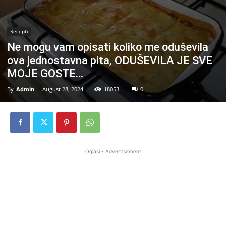
Recepti
Ne mogu vam opisati koliko me oduševila
ova jednostavna pita, ODUŠEVILA JE SVE
MOJE GOSTE…
By
Admin
-
August 28, 2024
18053
0
Oglasi - Advertisement