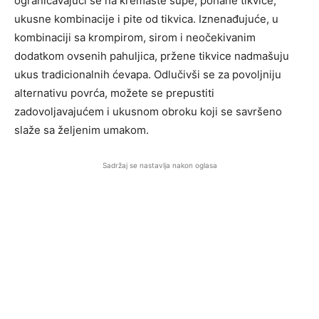
ograničavajući se na kremaste supe, pohane tikvice,
ukusne kombinacije i pite od tikvica. Iznenađujuće, u
kombinaciji sa krompirom, sirom i neočekivanim
dodatkom ovsenih pahuljica, pržene tikvice nadmašuju
ukus tradicionalnih ćevapa. Odlučivši se za povoljniju
alternativu povrća, možete se prepustiti
zadovoljavajućem i ukusnom obroku koji se savršeno
slaže sa željenim umakom.
Sadržaj se nastavlja nakon oglasa