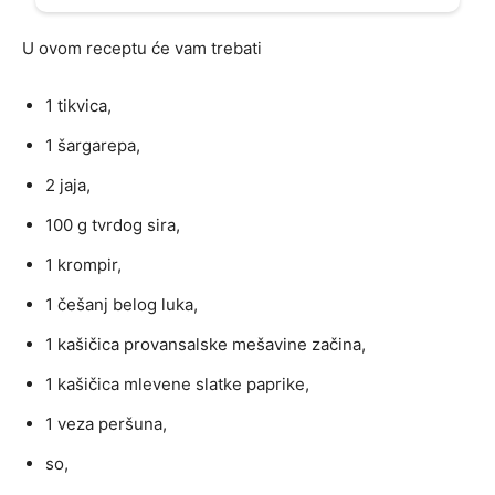
U ovom receptu će vam trebati
1 tikvica,
1 šargarepa,
2 jaja,
100 g tvrdog sira,
1 krompir,
1 češanj belog luka,
1 kašičica provansalske mešavine začina,
1 kašičica mlevene slatke paprike,
1 veza peršuna,
so,