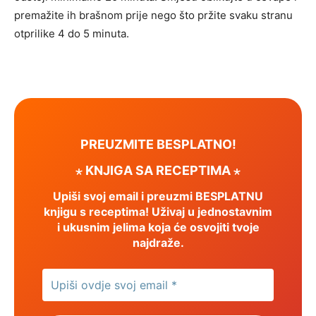
premažite ih brašnom prije nego što pržite svaku stranu
otprilike 4 do 5 minuta.
PREUZMITE BESPLATNO!
⋆ KNJIGA SA RECEPTIMA ⋆
Upiši svoj email i preuzmi BESPLATNU
knjigu s receptima! Uživaj u jednostavnim
i ukusnim jelima koja će osvojiti tvoje
najdraže.