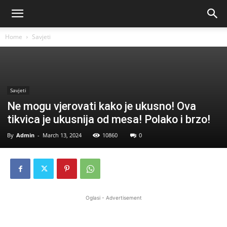
Home
Savjeti
Savjeti
Ne mogu vjerovati kako je ukusno! Ova
tikvica je ukusnija od mesa! Polako i brzo!
By
Admin
-
March 13, 2024
10860
0
Oglasi - Advertisement