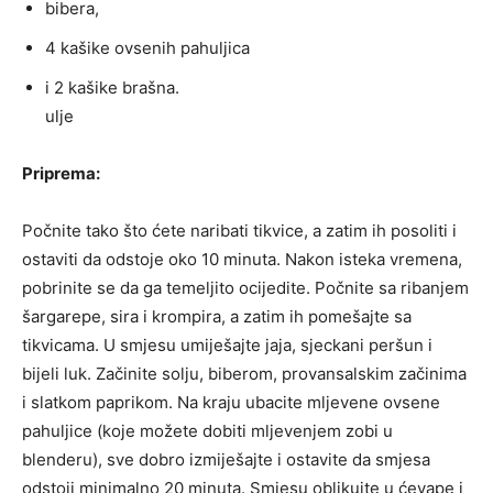
bibera,
4 kašike ovsenih pahuljica
i 2 kašike brašna.
ulje
Priprema:
Počnite tako što ćete naribati tikvice, a zatim ih posoliti i
ostaviti da odstoje oko 10 minuta. Nakon isteka vremena,
pobrinite se da ga temeljito ocijedite. Počnite sa ribanjem
šargarepe, sira i krompira, a zatim ih pomešajte sa
tikvicama. U smjesu umiješajte jaja, sjeckani peršun i
bijeli luk. Začinite solju, biberom, provansalskim začinima
i slatkom paprikom. Na kraju ubacite mljevene ovsene
pahuljice (koje možete dobiti mljevenjem zobi u
blenderu), sve dobro izmiješajte i ostavite da smjesa
odstoji minimalno 20 minuta. Smjesu oblikujte u ćevape i