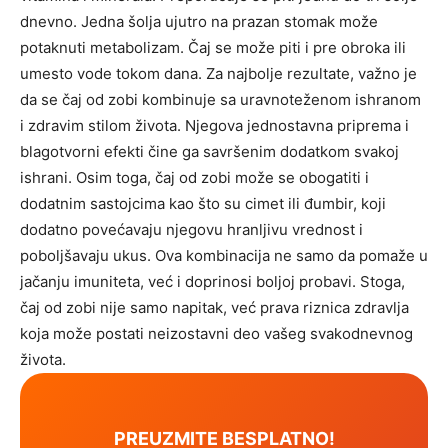
dnevno. Jedna šolja ujutro na prazan stomak može
potaknuti metabolizam. Čaj se može piti i pre obroka ili
umesto vode tokom dana. Za najbolje rezultate, važno je
da se čaj od zobi kombinuje sa uravnoteženom ishranom
i zdravim stilom života.
Njegova jednostavna priprema i
blagotvorni efekti čine ga savršenim dodatkom svakoj
ishrani.
Osim toga, čaj od zobi može se obogatiti i
dodatnim sastojcima kao što su cimet ili đumbir, koji
dodatno povećavaju njegovu hranljivu vrednost i
poboljšavaju ukus. Ova kombinacija ne samo da pomaže u
jačanju imuniteta, već i doprinosi boljoj probavi.
Stoga,
čaj od zobi nije samo napitak, već prava riznica zdravlja
koja može postati neizostavni deo vašeg svakodnevnog
života.
PREUZMITE BESPLATNO!