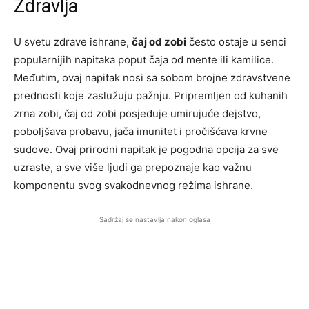
Zdravlja
U svetu zdrave ishrane,
čaj od zobi
često ostaje u senci
popularnijih napitaka poput čaja od mente ili kamilice.
Međutim, ovaj napitak nosi sa sobom brojne zdravstvene
prednosti koje zaslužuju pažnju. Pripremljen od kuhanih
zrna zobi, čaj od zobi posjeduje umirujuće dejstvo,
poboljšava probavu, jača imunitet i pročišćava krvne
sudove. Ovaj prirodni napitak je pogodna opcija za sve
uzraste, a sve više ljudi ga prepoznaje kao važnu
komponentu svog svakodnevnog režima ishrane.
Sadržaj se nastavlja nakon oglasa