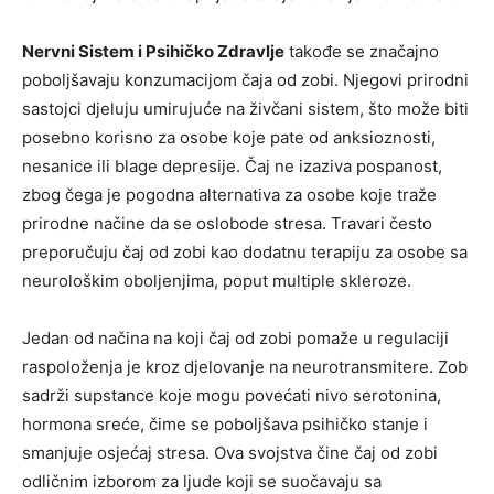
Nervni Sistem i Psihičko Zdravlje
takođe se značajno
poboljšavaju konzumacijom čaja od zobi. Njegovi prirodni
sastojci djeluju umirujuće na živčani sistem, što može biti
posebno korisno za osobe koje pate od anksioznosti,
nesanice ili blage depresije. Čaj ne izaziva pospanost,
zbog čega je pogodna alternativa za osobe koje traže
prirodne načine da se oslobode stresa. Travari često
preporučuju čaj od zobi kao dodatnu terapiju za osobe sa
neurološkim oboljenjima, poput multiple skleroze.
Jedan od načina na koji čaj od zobi pomaže u regulaciji
raspoloženja je kroz djelovanje na neurotransmitere. Zob
sadrži supstance koje mogu povećati nivo serotonina,
hormona sreće, čime se poboljšava psihičko stanje i
smanjuje osjećaj stresa. Ova svojstva čine čaj od zobi
odličnim izborom za ljude koji se suočavaju sa