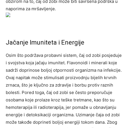
obzirom na to, čaj od zobi može biti savršena podrška u
naporima za mršavljenje.
Jačanje Imuniteta i Energije
Osim što podržava probavni sistem, čaj od zobi posjeduje
i svojstva koja jačaju imunitet. Flavonoidi i minerali koje
sadrži doprinose boljoj otpornosti organizma na infekcije.
Ovaj napitak može stimulisati proizvodnju bijelih krvnih
zrnaca, što je ključno za zdravlje i borbu protiv raznih
bolesti.
Pored toga, čaj od zobi se često preporučuje
osobama koje prolaze kroz teške tretmane, kao što su
hemoterapija ili radioterapija, jer pomaže u obnavljanju
energije i detoksikaciji organizma.
Uzimanje čaja od zobi
može takođe doprineti boljoj energiji tokom dana. Zbog