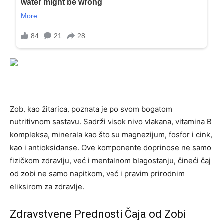
Zob, kao žitarica, poznata je po svom bogatom
nutritivnom sastavu. Sadrži visok nivo vlakana, vitamina B
kompleksa, minerala kao što su magnezijum, fosfor i cink,
kao i antioksidanse. Ove komponente doprinose ne samo
fizičkom zdravlju, već i mentalnom blagostanju, čineći čaj
od zobi ne samo napitkom, već i pravim prirodnim
eliksirom za zdravlje.
Zdravstvene Prednosti Čaja od Zobi