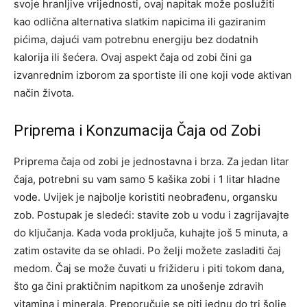
svoje hranljive vrijednosti, ovaj napitak može poslužiti
kao odlična alternativa slatkim napicima ili gaziranim
pićima, dajući vam potrebnu energiju bez dodatnih
kalorija ili šećera.
Ovaj aspekt čaja od zobi čini ga
izvanrednim izborom za sportiste ili one koji vode aktivan
način života.
Priprema i Konzumacija Čaja od Zobi
Priprema čaja od zobi je jednostavna i brza. Za jedan litar
čaja, potrebni su vam samo 5 kašika zobi i 1 litar hladne
vode. Uvijek je najbolje koristiti neobrađenu, organsku
zob. Postupak je sledeći: stavite zob u vodu i zagrijavajte
do ključanja.
Kada voda proključa, kuhajte još 5 minuta, a
zatim ostavite da se ohladi. Po želji možete zasladiti čaj
medom. Čaj se može čuvati u frižideru i piti tokom dana,
što ga čini praktičnim napitkom za unošenje zdravih
vitamina i minerala.
Preporučuje se piti jednu do tri šolje