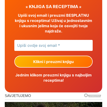
⋆ KNJIGA SA RECEPTIMA ⋆
Upiši svoj email i preuzmi BESPLATNU
knjigu s receptima! Uživaj u jednostavnim
i ukusnim jelima koja će osvojiti tvoje
najdraže.
Jednim klikom preuzmi knjigu s najboljim
receptima!