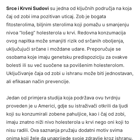
Srce i Krvni Sudovi
su jedna od ključnih područja na koja
čaj od zobi ima pozitivan uticaj. Zob je bogata
fitosterolima, biljnim sterolima koji pomažu u smanjenju
nivoa “lošeg” holesterola u krvi. Redovna konzumacija
ovog napitka može smanjiti rizik od srčanih oboljenja,
uključujući srčane i moždane udare. Preporučuje se
osobama koje imaju genetsku predispoziciju za ovakve
bolesti ili su već suočene sa povišenim holesterolom.
Uključivanje čaja od zobi u ishranu može biti jednostavan,
ali efikasan način prevencije.
Jedan od primjera studija koja podržava ovu tvrdnju
proveden je u Americi, gdje su istraživači otkrili da ljudi
koji su konzumirali zobene pahuljice, kao i čaj od zobi,
imaju znatno niži nivo holesterola u krvi nego oni koji to
nisu radili. Ova saznanja pružaju dodatni motiv svima
onima koji žele da unaprijede svoje zdravlje kroz ishranu.