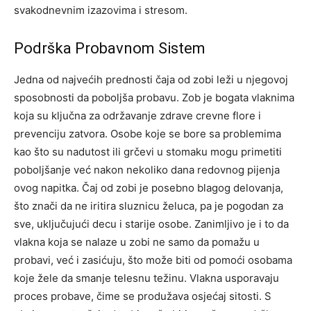
svakodnevnim izazovima i stresom.
Podrška Probavnom Sistem
Jedna od najvećih prednosti čaja od zobi leži u njegovoj
sposobnosti da poboljša probavu. Zob je bogata vlaknima
koja su ključna za održavanje zdrave crevne flore i
prevenciju zatvora. Osobe koje se bore sa problemima
kao što su nadutost ili grčevi u stomaku mogu primetiti
poboljšanje već nakon nekoliko dana redovnog pijenja
ovog napitka. Čaj od zobi je posebno blagog delovanja,
što znači da ne iritira sluznicu želuca, pa je pogodan za
sve, uključujući decu i starije osobe. Zanimljivo je i to da
vlakna koja se nalaze u zobi ne samo da pomažu u
probavi, već i zasićuju, što može biti od pomoći osobama
koje žele da smanje telesnu težinu. Vlakna usporavaju
proces probave, čime se produžava osjećaj sitosti. S