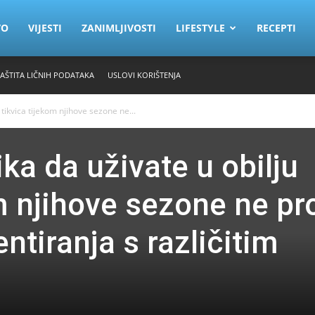
VO
VIJESTI
ZANIMLJIVOSTI
LIFESTYLE
RECEPTI
ZAŠTITA LIČNIH PODATAKA
USLOVI KORIŠTENJA
 tikvica tijekom njihove sezone ne...
ka da uživate u obilju
om njihove sezone ne p
tiranja s različitim