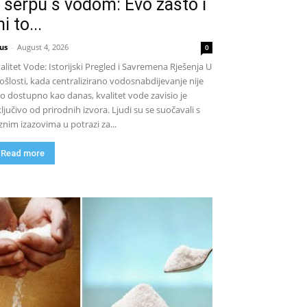
 šerpu s vodom: Evo zašto i
i to...
us
-
August 4, 2026
0
alitet Vode: Istorijski Pregled i Savremena Rješenja U
ošlosti, kada centralizirano vodosnabdijevanje nije
lo dostupno kao danas, kvalitet vode zavisio je
ključivo od prirodnih izvora. Ljudi su se suočavali s
znim izazovima u potrazi za...
Read more