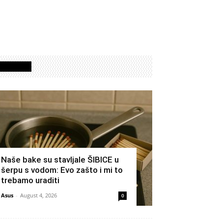
Izdvojeno
Naše bake su stavljale ŠIBICE u
šerpu s vodom: Evo zašto i mi to
trebamo uraditi
Asus
-
August 4, 2026
0