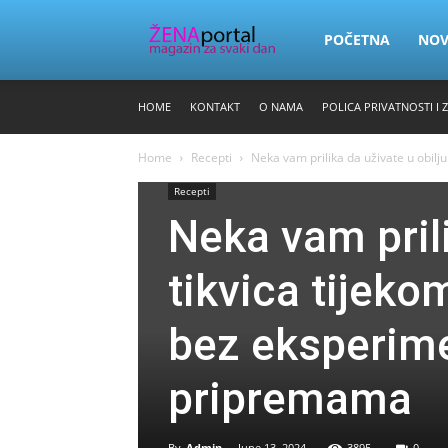
Zena
POČETNA
NO
HOME
KONTAKT
O NAMA
POLICA PRIVATNOSTI I 
Portal
Home
Recepti
Neka vam prilika da uživate u obilju
Recepti
Neka vam prili
tikvica tijek
bez eksperimen
pripremama
By
Admin
-
June 13, 2024
3895
0