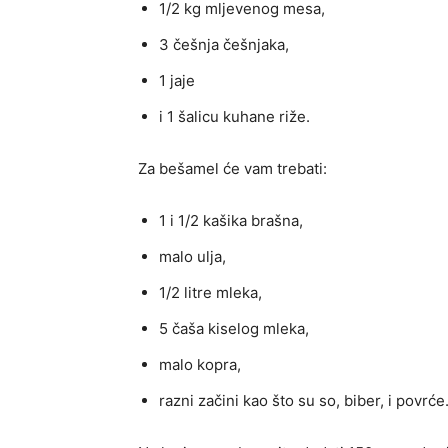
1/2 kg mljevenog mesa,
3 češnja češnjaka,
1 jaje
i 1 šalicu kuhane riže.
Za bešamel će vam trebati:
1 i 1/2 kašika brašna,
malo ulja,
1/2 litre mleka,
5 čaša kiselog mleka,
malo kopra,
razni začini kao što su so, biber, i povrće