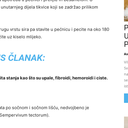
nutarnjeg dijela tikvice koji se zadržao prilikom
P
rugu vrstu sira pa stavite u pećnicu i pecite na oko 180
U
te uz kiselo mlijeko.
P
As
S ČLANAK:
Vi
Sv
na
ta stanja kao što su upale, fibroidi, hemoroidi i ciste.
se
is
ata po sočnom i sočnom lišću, nedvojbeno je
. Sempervivum tectorum).