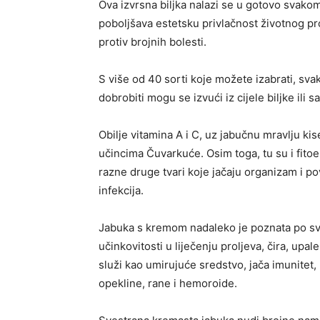
Ova izvrsna biljka nalazi se u gotovo svak
poboljšava estetsku privlačnost životnog pr
protiv brojnih bolesti.
S više od 40 sorti koje možete izabrati, sv
dobrobiti mogu se izvući iz cijele biljke ili
Obilje vitamina A i C, uz jabučnu mravlju ki
učincima Čuvarkuće. Osim toga, tu su i fitoe
razne druge tvari koje jačaju organizam i p
infekcija.
Jabuka s kremom nadaleko je poznata po svojo
učinkovitosti u liječenju proljeva, čira, upa
služi kao umirujuće sredstvo, jača imunitet
opekline, rane i hemoroide.