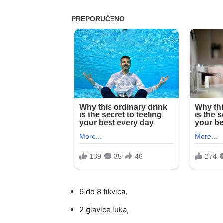
6 do 8 tikvica,
2 glavice luka,