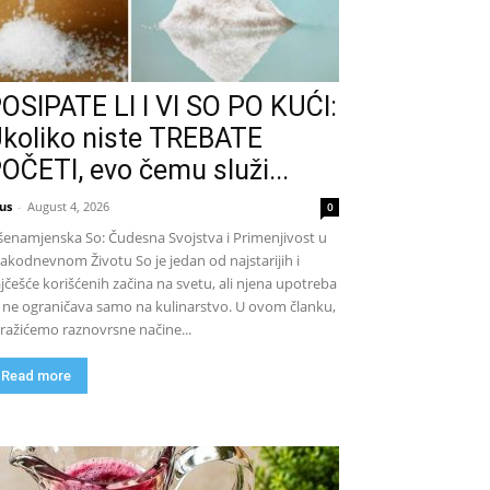
OSIPATE LI I VI SO PO KUĆI:
koliko niste TREBATE
OČETI, evo čemu služi...
us
-
August 4, 2026
0
šenamjenska So: Čudesna Svojstva i Primenjivost u
akodnevnom Životu So je jedan od najstarijih i
jčešće korišćenih začina na svetu, ali njena upotreba
 ne ograničava samo na kulinarstvo. U ovom članku,
tražićemo raznovrsne načine...
Read more