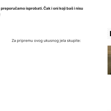
reporučamo isprobati. Čak i oni koji baš i nisu
!
Za pripremu ovog ukusnog jela skupite: