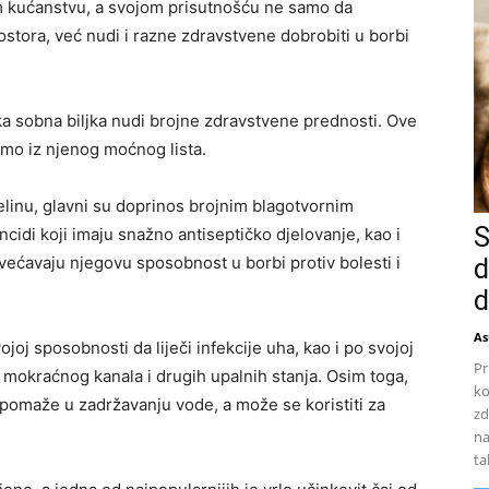
om kućanstvu, a svojom prisutnošću ne samo da
ostora, već nudi i razne zdravstvene dobrobiti u borbi
aka sobna biljka nudi brojne zdravstvene prednosti. Ove
 samo iz njenog moćnog lista.
selinu, glavni su doprinos brojnim blagotvornim
S
ncidi koji imaju snažno antiseptičko djelovanje, kao i
ovećavaju njegovu sposobnost u borbi protiv bolesti i
d
d
As
j sposobnosti da liječi infekcije uha, kao i po svojoj
Pr
le mokraćnog kanala i drugih upalnih stanja. Osim toga,
ko
, pomaže u zadržavanju vode, a može se koristiti za
zd
na
ta