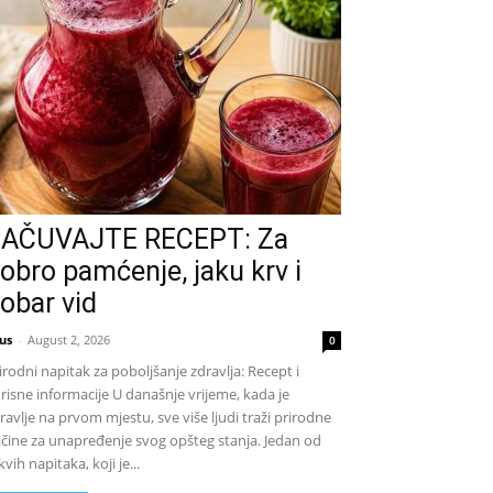
AČUVAJTE RECEPT: Za
obro pamćenje, jaku krv i
obar vid
us
-
August 2, 2026
0
irodni napitak za poboljšanje zdravlja: Recept i
risne informacije U današnje vrijeme, kada je
ravlje na prvom mjestu, sve više ljudi traži prirodne
čine za unapređenje svog opšteg stanja. Jedan od
kvih napitaka, koji je...