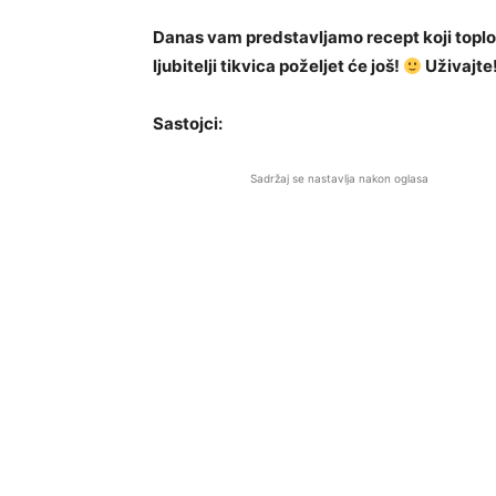
Danas vam predstavljamo recept koji toplo p
ljubitelji tikvica poželjet će još!
Uživajte
Sastojci:
Sadržaj se nastavlja nakon oglasa