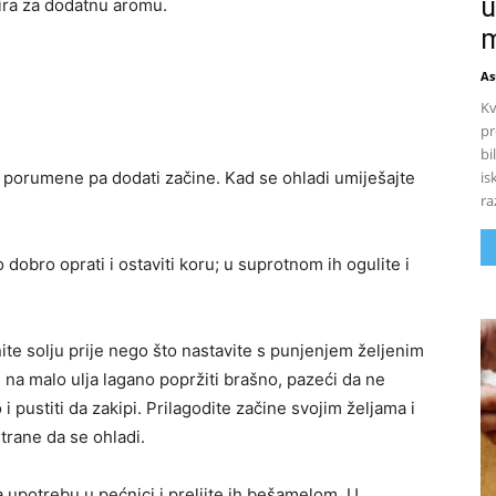
u
ira za dodatnu aromu.
m
As
Kv
pr
bi
is
e porumene pa dodati začine. Kad se ohladi umiješajte
ra
dobro oprati i ostaviti koru; u suprotnom ih ogulite i
ite solju prije nego što nastavite s punjenjem željenim
na malo ulja lagano popržiti brašno, pazeći da ne
 pustiti da zakipi. Prilagodite začine svojim željama i
strane da se ohladi.
a upotrebu u pećnici i prelijte ih bešamelom. U