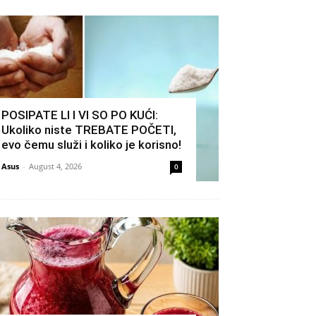
POSIPATE LI I VI SO PO KUĆI:
Ukoliko niste TREBATE POČETI,
evo čemu služi i koliko je korisno!
Asus
-
August 4, 2026
0