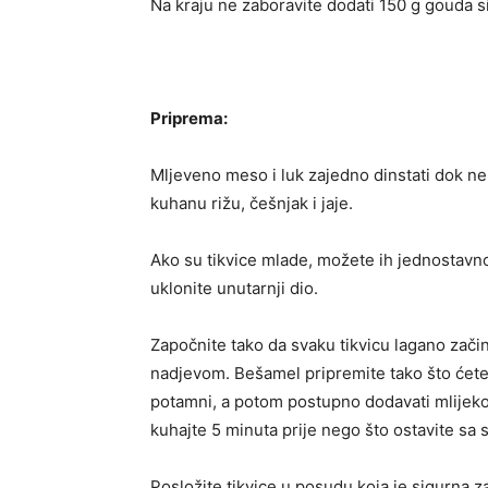
Na kraju ne zaboravite dodati 150 g gouda s
Priprema:
Mljeveno meso i luk zajedno dinstati dok n
kuhanu rižu, češnjak i jaje.
Ako su tikvice mlade, možete ih jednostavno 
uklonite unutarnji dio.
Započnite tako da svaku tikvicu lagano začin
nadjevom. Bešamel pripremite tako što ćete 
potamni, a potom postupno dodavati mlijeko i
kuhajte 5 minuta prije nego što ostavite sa 
Posložite tikvice u posudu koja je sigurna z