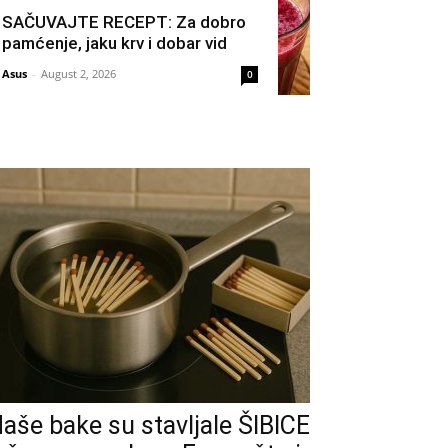
SAČUVAJTE RECEPT: Za dobro
pamćenje, jaku krv i dobar vid
Asus
-
August 2, 2026
0
aše bake su stavljale ŠIBICE