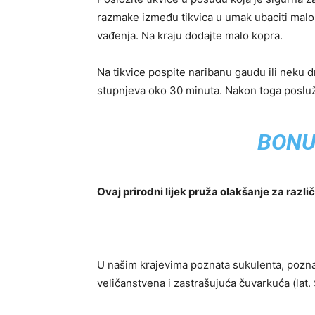
razmake između tikvica u umak ubaciti malo u
vađenja. Na kraju dodajte malo kopra.
Na tikvice pospite naribanu gaudu ili neku d
stupnjeva oko 30 minuta. Nakon toga posluži
BONU
Ovaj prirodni lijek pruža olakšanje za različi
U našim krajevima poznata sukulenta, pozn
veličanstvena i zastrašujuća čuvarkuća (lat