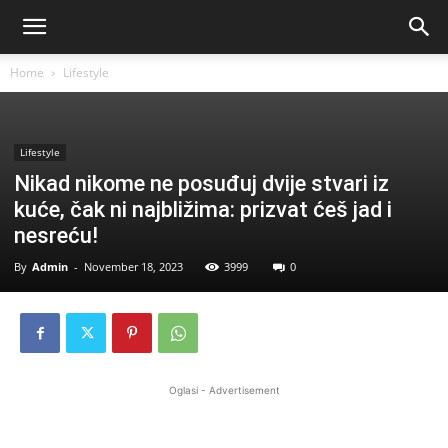
Home
Lifestyle
Lifestyle
Nikad nikome ne posuđuj dvije stvari iz
kuće, čak ni najbližima: prizvat ćeš jad i
nesreću!
By
Admin
-
November 18, 2023
3999
0
Oglasi - Advertisement