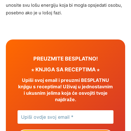
unosite svu lošu energiju koja bi mogla opsjedati osobu,
posebno ako je u lošoj fazi.
PREUZMITE BESPLATNO!
⋆ KNJIGA SA RECEPTIMA ⋆
Upiši svoj email i preuzmi BESPLATNU
knjigu s receptima! Uživaj u jednostavnim
i ukusnim jelima koja će osvojiti tvoje
najdraže.