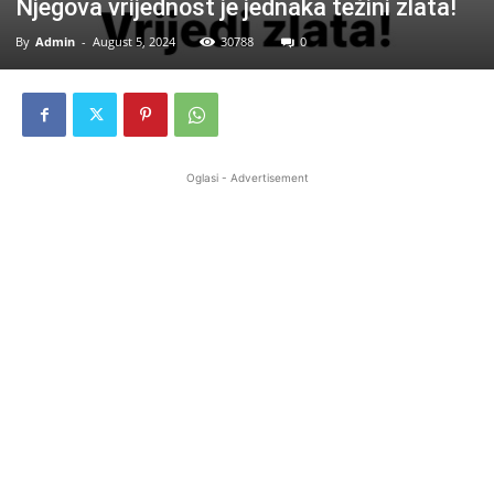
Njegova vrijednost je jednaka težini zlata!
By
Admin
-
August 5, 2024
30788
0
Oglasi - Advertisement