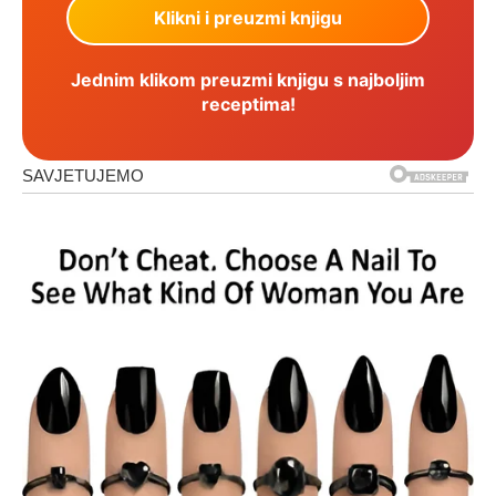
Jednim klikom preuzmi knjigu s najboljim
receptima!