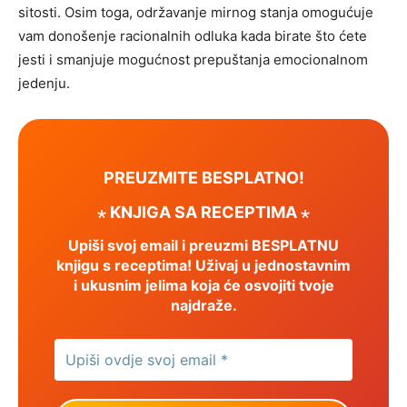
sitosti. Osim toga, održavanje mirnog stanja omogućuje
vam donošenje racionalnih odluka kada birate što ćete
jesti i smanjuje mogućnost prepuštanja emocionalnom
jedenju.
PREUZMITE BESPLATNO!
⋆ KNJIGA SA RECEPTIMA ⋆
Upiši svoj email i preuzmi BESPLATNU
knjigu s receptima! Uživaj u jednostavnim
i ukusnim jelima koja će osvojiti tvoje
najdraže.