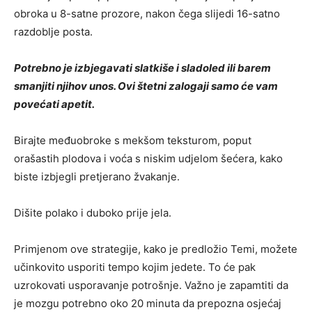
obroka u 8-satne prozore, nakon čega slijedi 16-satno
razdoblje posta.
Potrebno je izbjegavati slatkiše i sladoled ili barem
smanjiti njihov unos. Ovi štetni zalogaji samo će vam
povećati apetit.
Birajte međuobroke s mekšom teksturom, poput
orašastih plodova i voća s niskim udjelom šećera, kako
biste izbjegli pretjerano žvakanje.
Dišite polako i duboko prije jela.
Primjenom ove strategije, kako je predložio Temi, možete
učinkovito usporiti tempo kojim jedete. To će pak
uzrokovati usporavanje potrošnje. Važno je zapamtiti da
je mozgu potrebno oko 20 minuta da prepozna osjećaj