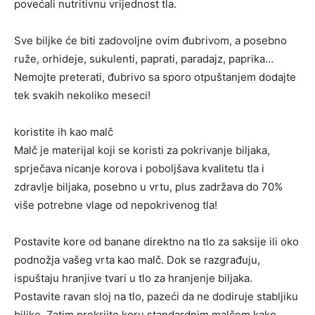
povećali nutritivnu vrijednost tla.
Sve biljke će biti zadovoljne ovim đubrivom, a posebno
ruže, orhideje, sukulenti, paprati, paradajz, paprika…
Nemojte preterati, đubrivo sa sporo otpuštanjem dodajte
tek svakih nekoliko meseci!
koristite ih kao malč
Malč je materijal koji se koristi za pokrivanje biljaka,
sprječava nicanje korova i poboljšava kvalitetu tla i
zdravlje biljaka, posebno u vrtu, plus zadržava do 70%
više potrebne vlage od nepokrivenog tla!
Postavite kore od banane direktno na tlo za saksije ili oko
podnožja vašeg vrta kao malč. Dok se razgrađuju,
ispuštaju hranjive tvari u tlo za hranjenje biljaka.
Postavite ravan sloj na tlo, pazeći da ne dodiruje stabljiku
biljke. Zatim prekrijte koru standardnim malčom kako