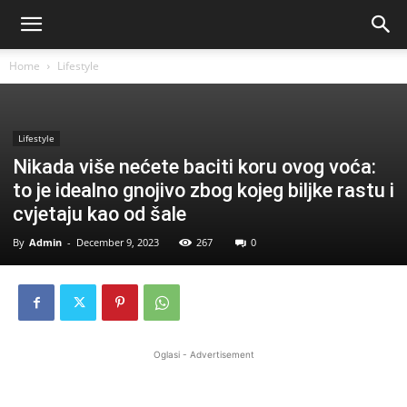
Home
Lifestyle
Lifestyle
Nikada više nećete baciti koru ovog voća:
to je idealno gnojivo zbog kojeg biljke rastu i
cvjetaju kao od šale
By
Admin
-
December 9, 2023
267
0
Oglasi - Advertisement