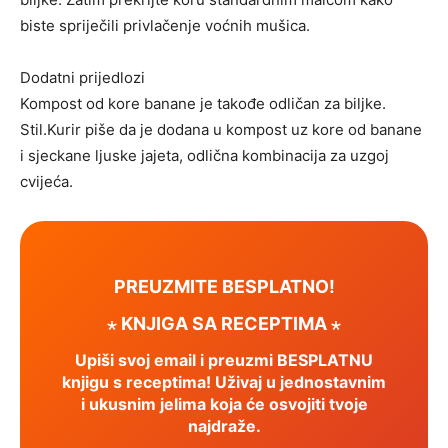
biste spriječili privlačenje voćnih mušica.
Dodatni prijedlozi
Kompost od kore banane je takođe odličan za biljke.
Stil.Kurir piše da je dodana u kompost uz kore od banane
i sjeckane ljuske jajeta, odlična kombinacija za uzgoj
cvijeća.
PREUZMITE BESPLATNO!
⋆ KNJIGA SA RECEPTIMA ⋆
Upiši svoj email i preuzmi BESPLATNU
knjigu s receptima! Uživaj u jednostavnim
i ukusnim jelima koja će osvojiti tvoje
najdraže.