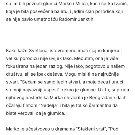
su im bili poznati glumci Marko i Milica, kao i ćerka Ivanič,
koja je bila posvećena baletu, i jedini član porodice koji
se nije bavio umetnošću Radomir Janktih.
Kako kaže Svetlana, istovremeno imati sjajnu karijeru i
veliku porodicu nije uvijek lako. Međutim, ona je više
fokusirana na jedan razlog. Nije lako, pogotovo u našem
društvu, ali se ipak dešava. Mogu misliti na najružnije
stvari. “Sećam se samo lepih stvari, a moja deca i unuci
su moji najvažniji uspesi”, rekao je glumac. Uz to, supruga
njihovog naslednika Marka ohrabrila je Beograđane da ih
očaraju filmom “Nedelja” i bila je toliko šarmantna da
biste verovali da je glumica.
Marko je učestvovao u dramama “Stakleni vrat”, “Pod