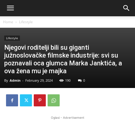
Home
Lifestyle
Lifestyle
Njegovi roditelji bili su giganti
južnoslovačke filmske industrije: svi su
poznavali oca glumca Marka Janktića, a
ova žena mu je majka
By
Admin
-
February 29, 2024
190
0
Oglasi - Advertisement