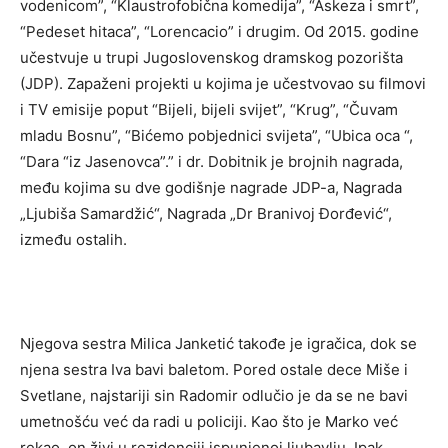
vodenicom”, “Klaustrofobična komedija”, “Askeza i smrt”,
“Pedeset hitaca”, “Lorencacio” i drugim. Od 2015. godine
učestvuje u trupi Jugoslovenskog dramskog pozorišta
(JDP). Zapaženi projekti u kojima je učestvovao su filmovi
i TV emisije poput “Bijeli, bijeli svijet”, “Krug”, “Čuvam
mladu Bosnu”, “Bićemo pobjednici svijeta”, “Ubica oca “,
“Dara “iz Jasenovca”.” i dr. Dobitnik je brojnih nagrada,
među kojima su dve godišnje nagrade JDP-a, Nagrada
„Ljubiša Samardžić“, Nagrada „Dr Branivoj Đorđević“,
između ostalih.
Njegova sestra Milica Janketić takođe je igračica, dok se
njena sestra Iva bavi baletom. Pored ostale dece Miše i
Svetlane, najstariji sin Radomir odlučio je da se ne bavi
umetnošću već da radi u policiji. Kao što je Marko već
rekao, on živi u rezidenciji ispunjenoj ljubavlju. Ipak,