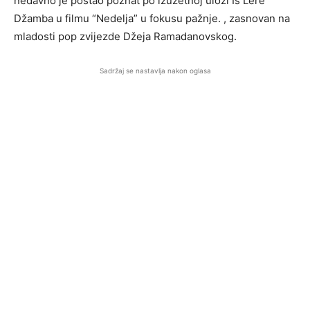
nedavno je postao poznat po izuzetnoj ulozi Is Lere
Džamba u filmu “Nedelja” u fokusu pažnje. , zasnovan na
mladosti pop zvijezde Džeja Ramadanovskog.
Sadržaj se nastavlja nakon oglasa