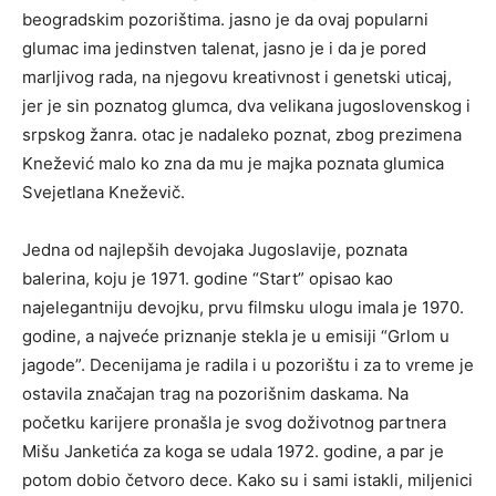
beogradskim pozorištima. jasno je da ovaj popularni
glumac ima jedinstven talenat, jasno je i da je pored
marljivog rada, na njegovu kreativnost i genetski uticaj,
jer je sin poznatog glumca, dva velikana jugoslovenskog i
srpskog žanra. otac je nadaleko poznat, zbog prezimena
Knežević malo ko zna da mu je majka poznata glumica
Svejetlana Kneževič.
Jedna od najlepših devojaka Jugoslavije, poznata
balerina, koju je 1971. godine “Start” opisao kao
najelegantniju devojku, prvu filmsku ulogu imala je 1970.
godine, a najveće priznanje stekla je u emisiji “Grlom u
jagode”. Decenijama je radila i u pozorištu i za to vreme je
ostavila značajan trag na pozorišnim daskama. Na
početku karijere pronašla je svog doživotnog partnera
Mišu Janketića za koga se udala 1972. godine, a par je
potom dobio četvoro dece. Kako su i sami istakli, miljenici