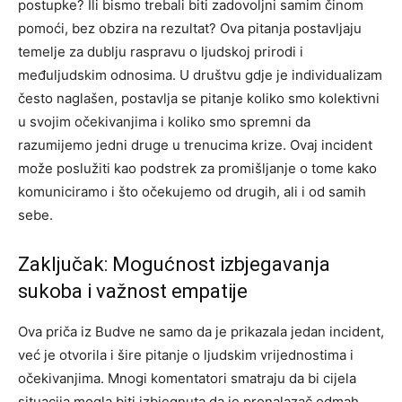
postupke?
Ili bismo trebali biti zadovoljni samim činom
pomoći, bez obzira na rezultat? Ova pitanja postavljaju
temelje za dublju raspravu o ljudskoj prirodi i
međuljudskim odnosima.
U društvu gdje je individualizam
često naglašen, postavlja se pitanje koliko smo kolektivni
u svojim očekivanjima i koliko smo spremni da
razumijemo jedni druge u trenucima krize. Ovaj incident
može poslužiti kao podstrek za promišljanje o tome kako
komuniciramo i što očekujemo od drugih, ali i od samih
sebe.
Zaključak: Mogućnost izbjegavanja
sukoba i važnost empatije
Ova priča iz Budve ne samo da je prikazala jedan incident,
već je otvorila i šire pitanje o ljudskim vrijednostima i
očekivanjima. Mnogi komentatori smatraju da bi cijela
situacija mogla biti izbjegnuta da je pronalazač odmah