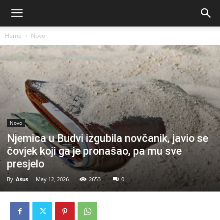
Home
Novo
Novo
Njemica u Budvi izgubila novčanik, javio se
čovjek koji ga je pronašao, pa mu sve
presjelo
By
Asus
-
May 12, 2026
2653
0