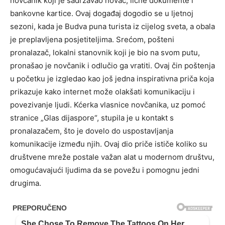
novčanik koji je sadržavao novac, lične dokumente i
bankovne kartice. Ovaj događaj dogodio se u ljetnoj
sezoni, kada je Budva puna turista iz cijelog sveta, a obala
je preplavljena posjetiteljima. Srećom, pošteni
pronalazač, lokalni stanovnik koji je bio na svom putu,
pronašao je novčanik i odlučio ga vratiti. Ovaj čin poštenja
u početku je izgledao kao još jedna inspirativna priča koja
prikazuje kako internet može olakšati komunikaciju i
povezivanje ljudi. Kćerka vlasnice novčanika, uz pomoć
stranice „Glas dijaspore“, stupila je u kontakt s
pronalazačem, što je dovelo do uspostavljanja
komunikacije između njih. Ovaj dio priče ističe koliko su
društvene mreže postale važan alat u modernom društvu,
omogućavajući ljudima da se povežu i pomognu jedni
drugima.