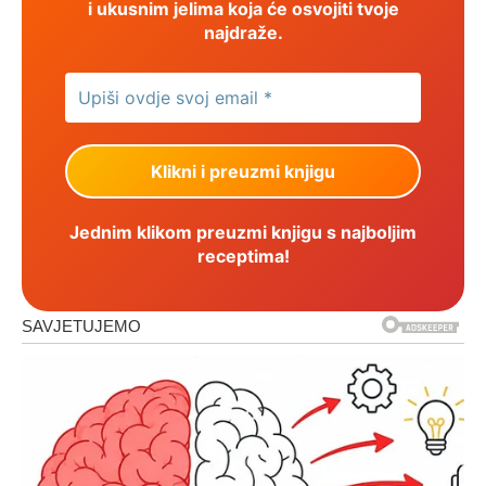
i ukusnim jelima koja će osvojiti tvoje
najdraže.
Jednim klikom preuzmi knjigu s najboljim
receptima!