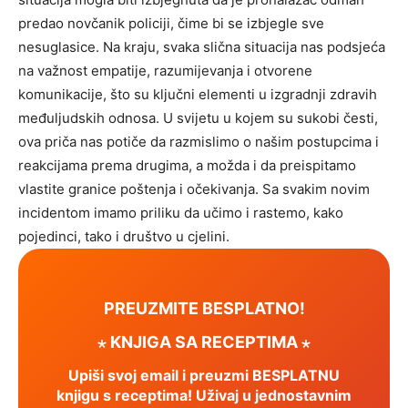
predao novčanik policiji, čime bi se izbjegle sve
nesuglasice.
Na kraju, svaka slična situacija nas podsjeća
na važnost empatije, razumijevanja i otvorene
komunikacije, što su ključni elementi u izgradnji zdravih
međuljudskih odnosa.
U svijetu u kojem su sukobi česti,
ova priča nas potiče da razmislimo o našim postupcima i
reakcijama prema drugima, a možda i da preispitamo
vlastite granice poštenja i očekivanja. Sa svakim novim
incidentom imamo priliku da učimo i rastemo, kako
pojedinci, tako i društvo u cjelini.
PREUZMITE BESPLATNO!
⋆ KNJIGA SA RECEPTIMA ⋆
Upiši svoj email i preuzmi BESPLATNU
knjigu s receptima! Uživaj u jednostavnim