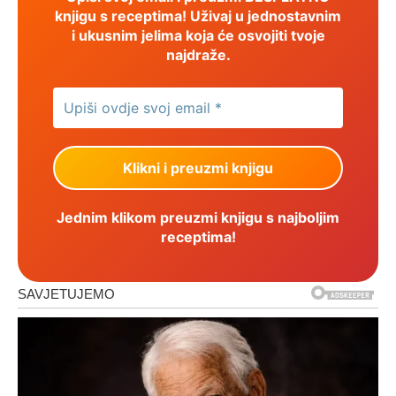
knjigu s receptima! Uživaj u jednostavnim
i ukusnim jelima koja će osvojiti tvoje
najdraže.
Jednim klikom preuzmi knjigu s najboljim
receptima!