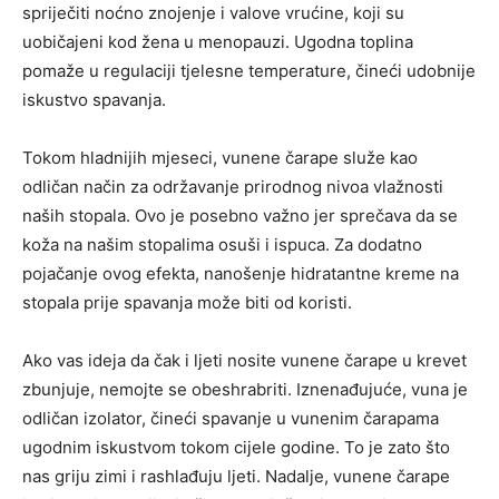
spriječiti noćno znojenje i valove vrućine, koji su
uobičajeni kod žena u menopauzi. Ugodna toplina
pomaže u regulaciji tjelesne temperature, čineći udobnije
iskustvo spavanja.
Tokom hladnijih mjeseci, vunene čarape služe kao
odličan način za održavanje prirodnog nivoa vlažnosti
naših stopala. Ovo je posebno važno jer sprečava da se
koža na našim stopalima osuši i ispuca. Za dodatno
pojačanje ovog efekta, nanošenje hidratantne kreme na
stopala prije spavanja može biti od koristi.
Ako vas ideja da čak i ljeti nosite vunene čarape u krevet
zbunjuje, nemojte se obeshrabriti. Iznenađujuće, vuna je
odličan izolator, čineći spavanje u vunenim čarapama
ugodnim iskustvom tokom cijele godine. To je zato što
nas griju zimi i rashlađuju ljeti. Nadalje, vunene čarape