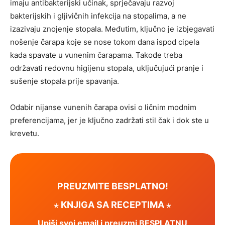
imaju antibakterijski učinak, sprječavaju razvoj
bakterijskih i gljivičnih infekcija na stopalima, a ne
izazivaju znojenje stopala. Međutim, ključno je izbjegavati
nošenje čarapa koje se nose tokom dana ispod cipela
kada spavate u vunenim čarapama. Takođe treba
održavati redovnu higijenu stopala, uključujući pranje i
sušenje stopala prije spavanja.
Odabir nijanse vunenih čarapa ovisi o ličnim modnim
preferencijama, jer je ključno zadržati stil čak i dok ste u
krevetu.
PREUZMITE BESPLATNO!
⋆ KNJIGA SA RECEPTIMA ⋆
Upiši svoj email i preuzmi BESPLATNU