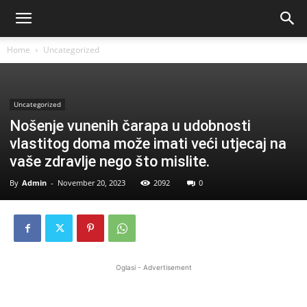
Home
Uncategorized
Uncategorized
Nošenje vunenih čarapa u udobnosti
vlastitog doma može imati veći utjecaj na
vaše zdravlje nego što mislite.
By
Admin
-
November 20, 2023
2092
0
Oglasi - Advertisement