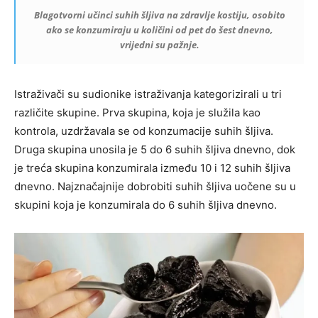
Blagotvorni učinci suhih šljiva na zdravlje kostiju, osobito
ako se konzumiraju u količini od pet do šest dnevno,
vrijedni su pažnje.
Istraživači su sudionike istraživanja kategorizirali u tri
različite skupine. Prva skupina, koja je služila kao
kontrola, uzdržavala se od konzumacije suhih šljiva.
Druga skupina unosila je 5 do 6 suhih šljiva dnevno, dok
je treća skupina konzumirala između 10 i 12 suhih šljiva
dnevno. Najznačajnije dobrobiti suhih šljiva uočene su u
skupini koja je konzumirala do 6 suhih šljiva dnevno.