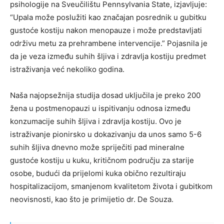
psihologije na Sveučilištu Pennsylvania State, izjavljuje:
“Upala može poslužiti kao značajan posrednik u gubitku
gustoće kostiju nakon menopauze i može predstavljati
održivu metu za prehrambene intervencije.” Pojasnila je
da je veza između suhih šljiva i zdravlja kostiju predmet
istraživanja već nekoliko godina.
Naša najopsežnija studija dosad uključila je preko 200
žena u postmenopauzi u ispitivanju odnosa između
konzumacije suhih šljiva i zdravlja kostiju. Ovo je
istraživanje pionirsko u dokazivanju da unos samo 5-6
suhih šljiva dnevno može spriječiti pad mineralne
gustoće kostiju u kuku, kritičnom području za starije
osobe, budući da prijelomi kuka obično rezultiraju
hospitalizacijom, smanjenom kvalitetom života i gubitkom
neovisnosti, kao što je primijetio dr. De Souza.