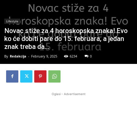
Lifestyle
Novac stiže za 4 horoskopska znaka! Evo
ko će dobiti pare do 15. februara, a jedan
znak treba da…
By
Redakcija
-
February 9, 2025
6234
0
Oglasi - Advertisement