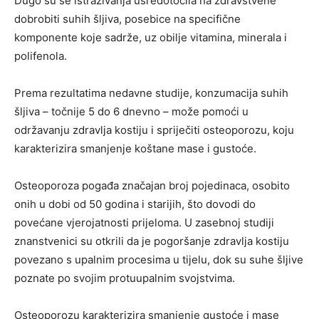
Dugo su se istraživanja usredotočila na zdravstvene
dobrobiti suhih šljiva, posebice na specifične
komponente koje sadrže, uz obilje vitamina, minerala i
polifenola.
Prema rezultatima nedavne studije, konzumacija suhih
šljiva – točnije 5 do 6 dnevno – može pomoći u
održavanju zdravlja kostiju i spriječiti osteoporozu, koju
karakterizira smanjenje koštane mase i gustoće.
Osteoporoza pogađa značajan broj pojedinaca, osobito
onih u dobi od 50 godina i starijih, što dovodi do
povećane vjerojatnosti prijeloma. U zasebnoj studiji
znanstvenici su otkrili da je pogoršanje zdravlja kostiju
povezano s upalnim procesima u tijelu, dok su suhe šljive
poznate po svojim protuupalnim svojstvima.
Osteoporozu karakterizira smanjenje gustoće i mase