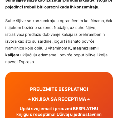
Suhe šljive služe kao izuzetan prirodni laksativ; stoga bi
pojedinci trebali biti oprezni kada ih konzumiraju.
Suhe šljive se konzumiraju u ograničenim količinama, čak
i tijekom božićne sezone. Nadalje, uz suhe šljive,
istraživači predlažu dobivanje kalcija iz prehrambenih
izvora kao što su sardine, jogurt i lisnato povrće.
Namirnice koje obiluju vitaminom
K, magnezijem i
kalijem
uključuju edamame i povrće poput blitve i kelja,
navodi Espreso.
PREUZMITE BESPLATNO!
⋆ KNJIGA SA RECEPTIMA ⋆
Upiši svoj email i preuzmi BESPLATNU
knjigu s receptima! Uživaj u jednostavnim