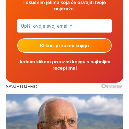
i ukusnim jelima koja će osvojiti tvoje
najdraže.
Jednim klikom preuzmi knjigu s najboljim
receptima!