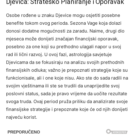
Djevica: Strateško Planiranje i Oporavak
Osobe rođene u znaku Djevice mogu osjetiti posebne
benefite tokom ovog perioda. Sezona Vage koja dolazi
donosi dodatne mogućnosti za zaradu. Naime, drugi dio
mjeseca može donijeti značajan financijski oporavak,
posebno za one koji su prethodno ulagali napor u svoj
rad ili lični razvoj. U ovoj fazi, astrologija savjetuje
Djevicama da se fokusiraju na analizu svojih prethodnih
finansijskih odluka; važno je prepoznati strategije koje su
funkcionisale, ali i one koje nisu. Ako ste do sada radili na
svojim vještinama ili ste se trudili da unaprijedite svoj
poslovni status, sada je pravo vrijeme da uočite rezultate
svoga truda. Ovaj period pruža priliku da analizirate svoje
finansijske strategije i prepoznate koje će od njih donijeti
najveću korist.