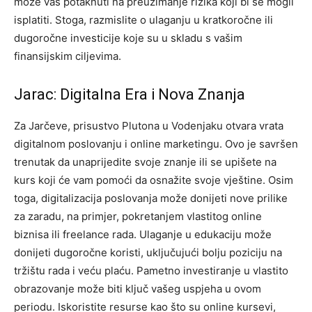
može vas potaknuti na preuzimanje rizika koji bi se mogli
isplatiti.
Stoga, razmislite o ulaganju u kratkoročne ili
dugoročne investicije koje su u skladu s vašim
finansijskim ciljevima.
Jarac: Digitalna Era i Nova Znanja
Za Jarčeve, prisustvo Plutona u Vodenjaku otvara vrata
digitalnom poslovanju i online marketingu. Ovo je savršen
trenutak da unaprijedite svoje znanje ili se upišete na
kurs koji će vam pomoći da osnažite svoje vještine.
Osim
toga, digitalizacija poslovanja može donijeti nove prilike
za zaradu, na primjer, pokretanjem vlastitog online
biznisa ili freelance rada. Ulaganje u edukaciju može
donijeti dugoročne koristi, uključujući bolju poziciju na
tržištu rada i veću plaću. Pametno investiranje u vlastito
obrazovanje može biti ključ vašeg uspjeha u ovom
periodu.
Iskoristite resurse kao što su online kursevi,