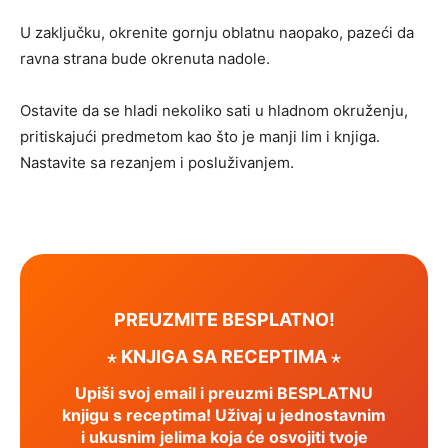
U zaključku, okrenite gornju oblatnu naopako, pazeći da
ravna strana bude okrenuta nadole.
Ostavite da se hladi nekoliko sati u hladnom okruženju,
pritiskajući predmetom kao što je manji lim i knjiga.
Nastavite sa rezanjem i posluživanjem.
PREUZMITE BESPLATNO!
⋆ KNJIGA SA RECEPTIMA ⋆
Upiši svoj email i preuzmi BESPLATNU
knjigu s receptima! Uživaj u jednostavnim
i ukusnim jelima koja će osvojiti tvoje