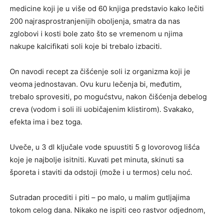
medicine koji je u više od 60 knjiga predstavio kako lečiti
200 najrasprostranjenijih oboljenja, smatra da nas
zglobovi i kosti bole zato što se vremenom u njima
nakupe kalcifikati soli koje bi trebalo izbaciti.
On navodi recept za čišćenje soli iz organizma koji je
veoma jednostavan. Ovu kuru lečenja bi, međutim,
trebalo sprovesiti, po mogućstvu, nakon čišćenja debelog
creva (vodom i soli ili uobičajenim klistirom). Svakako,
efekta ima i bez toga.
Uveče, u 3 dl ključale vode spuustiti 5 g lovorovog lišća
koje je najbolje isitniti. Kuvati pet minuta, skinuti sa
šporeta i staviti da odstoji (može i u termos) celu noć.
Sutradan procediti i piti – po malo, u malim gutljajima
tokom celog dana. Nikako ne ispiti ceo rastvor odjednom,