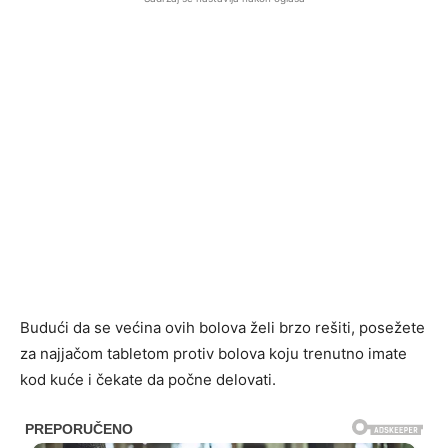
Budući da se većina ovih bolova želi brzo rešiti, posežete
za najjačom tabletom protiv bolova koju trenutno imate
kod kuće i čekate da počne delovati.