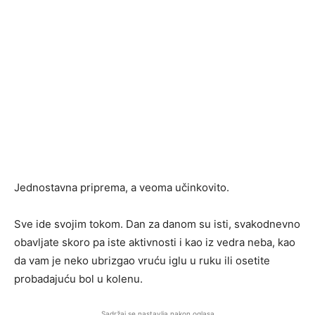
Jednostavna priprema, a veoma učinkovito.
Sve ide svojim tokom. Dan za danom su isti, svakodnevno
obavljate skoro pa iste aktivnosti i kao iz vedra neba, kao
da vam je neko ubrizgao vruću iglu u ruku ili osetite
probadajuću bol u kolenu.
Sadržaj se nastavlja nakon oglasa