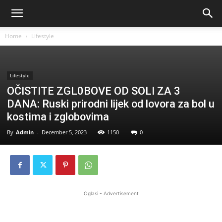
Home
Lifestyle
Lifestyle
OČISTITE ZGL0BOVE OD SOLI ZA 3
DANA: Ruski prirodni lijek od lovora za bol u
kostima i zglobovima
By
Admin
-
December 5, 2023
1150
0
Oglasi - Advertisement