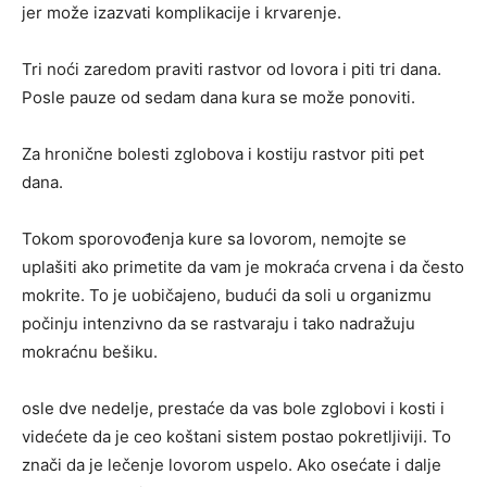
jer može izazvati komplikacije i krvarenje.
Tri noći zaredom praviti rastvor od lovora i piti tri dana.
Posle pauze od sedam dana kura se može ponoviti.
Za hronične bolesti zglobova i kostiju rastvor piti pet
dana.
Tokom sporovođenja kure sa lovorom, nemojte se
uplašiti ako primetite da vam je mokraća crvena i da često
mokrite. To je uobičajeno, budući da soli u organizmu
počinju intenzivno da se rastvaraju i tako nadražuju
mokraćnu bešiku.
osle dve nedelje, prestaće da vas bole zglobovi i kosti i
videćete da je ceo koštani sistem postao pokretljiviji. To
znači da je lečenje lovorom uspelo. Ako osećate i dalje