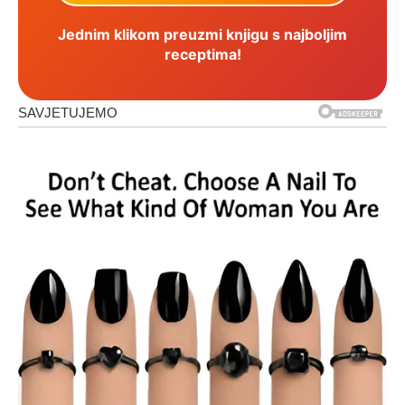
Jednim klikom preuzmi knjigu s najboljim
receptima!