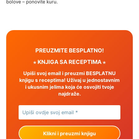
bolove – ponovite kuru.
PREUZMITE BESPLATNO!
⋆ KNJIGA SA RECEPTIMA ⋆
Upiši svoj email i preuzmi BESPLATNU
knjigu s receptima! Uživaj u jednostavnim
i ukusnim jelima koja će osvojiti tvoje
najdraže.