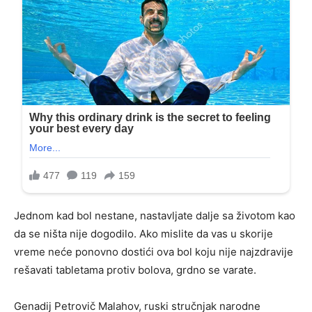
Jednom kad bol nestane, nastavljate dalje sa životom kao
da se ništa nije dogodilo. Ako mislite da vas u skorije
vreme neće ponovno dostići ova bol koju nije najzdravije
rešavati tabletama protiv bolova, grdno se varate.
Genadij Petrovič Malahov, ruski stručnjak narodne