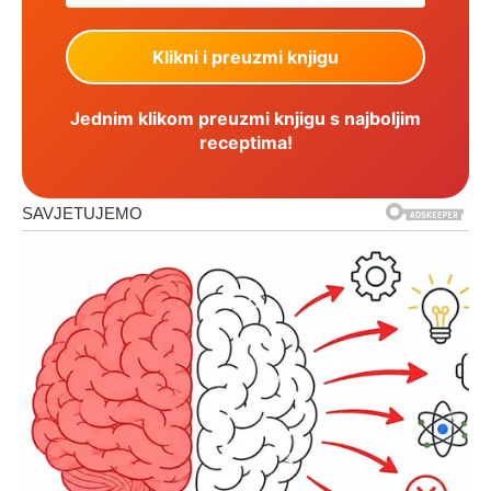
Jednim klikom preuzmi knjigu s najboljim
receptima!