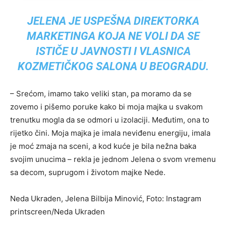
JELENA JE USPEŠNA DIREKTORKA
MARKETINGA KOJA NE VOLI DA SE
ISTIČE U JAVNOSTI I VLASNICA
KOZMETIČKOG SALONA U BEOGRADU.
– Srećom, imamo tako veliki stan, pa moramo da se
zovemo i pišemo poruke kako bi moja majka u svakom
trenutku mogla da se odmori u izolaciji. Međutim, ona to
rijetko čini. Moja majka je imala neviđenu energiju, imala
je moć zmaja na sceni, a kod kuće je bila nežna baka
svojim unucima – rekla je jednom Jelena o svom vremenu
sa decom, suprugom i životom majke Nede.
Neda Ukraden, Jelena Bilbija Minović, Foto: Instagram
printscreen/Neda Ukraden