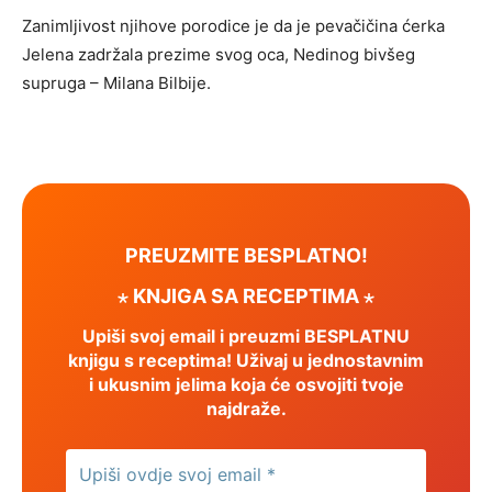
Zanimljivost njihove porodice je da je pevačičina ćerka
Jelena zadržala prezime svog oca, Nedinog bivšeg
supruga – Milana Bilbije.
PREUZMITE BESPLATNO!
⋆ KNJIGA SA RECEPTIMA ⋆
Upiši svoj email i preuzmi BESPLATNU
knjigu s receptima! Uživaj u jednostavnim
i ukusnim jelima koja će osvojiti tvoje
najdraže.