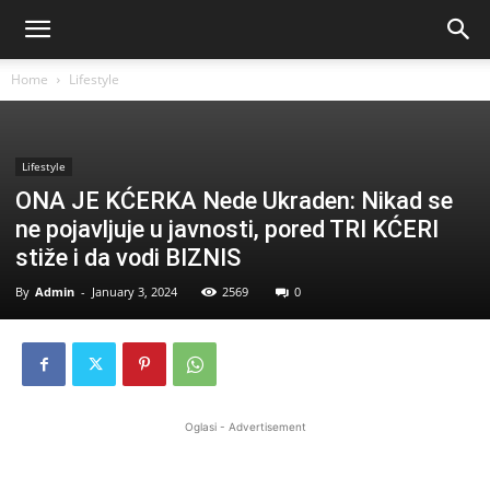
Home
Lifestyle
Lifestyle
ONA JE KĆERKA Nede Ukraden: Nikad se
ne pojavljuje u javnosti, pored TRI KĆERI
stiže i da vodi BIZNIS
By
Admin
-
January 3, 2024
2569
0
Oglasi - Advertisement