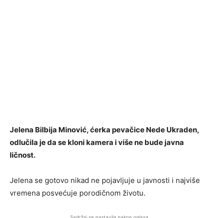
Jelena Bilbija Minović, ćerka pevačice Nede Ukraden,
odlučila je da se kloni kamera i više ne bude javna
ličnost.
Jelena se gotovo nikad ne pojavljuje u javnosti i najviše
vremena posvećuje porodičnom životu.
Sadržaj se nastavlja nakon oglasa