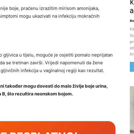
k
ije boje, praćenu izrazitim mirisom amonijaka,
a
 simptomi mogu ukazivati ​​na infekciju mokraćnih
As
Fi
Sv
pr
ob
fi
 gljivica u tijelu, moguće je osjetiti pomalo neprijatan
ada se tretman završi. Vrijedi napomenuti da žene
ljivičnih infekcija u vaginalnoj regiji kao rezultat.
ni također mogu dovesti do malo življe boje urina,
 B, što rezultira neonskom bojom.