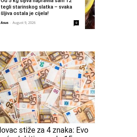
Od 5 kg šljiva napravila sam 12
tegli starinskog slatka – svaka
šljiva ostala je cijela!
Asus
-
August 9, 2026
0
ovac stiže za 4 znaka: Evo