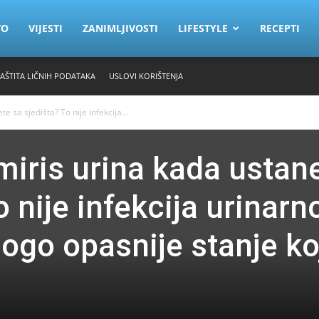
VO
VIJESTI
ZANIMLJIVOSTI
LIFESTYLE
RECEPTI
ZAŠTITA LIČNIH PODATAKA
USLOVI KORIŠTENJA
te sa sjedišta? To nije infekcija...
k miris urina kada ustan
o nije infekcija urinarn
nogo opasnije stanje ko