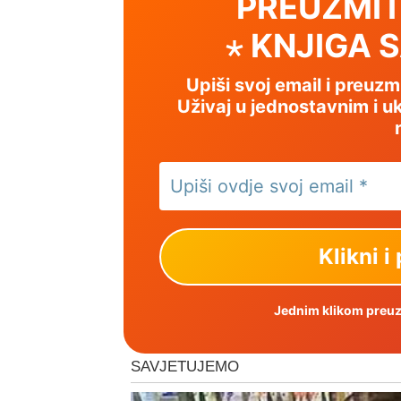
PREUZMIT
⋆ KNJIGA 
Upiši svoj email i preuz
Uživaj u jednostavnim i uk
Jednim klikom preuzm