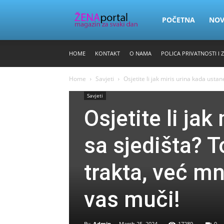
Zena
POČETNA
NO
HOME
KONTAKT
O NAMA
POLICA PRIVATNOSTI I 
Portal
Home
Savjeti
Osjetite li jak miris urina kada ustane
Savjeti
Osjetite li ja
sa sjedišta? T
trakta, već m
vas muči!
By
Admin
-
March 25, 2024
17289
0