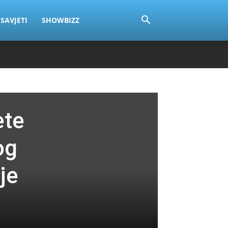
SAVJETI
SHOWBIZZ
ete
og
je