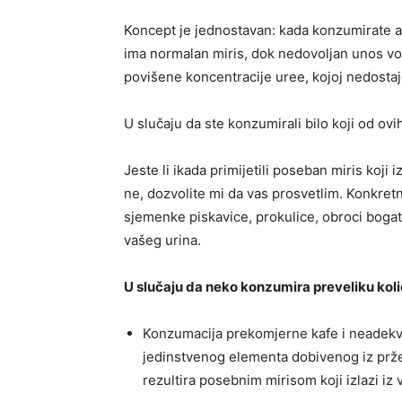
Koncept je jednostavan: kada konzumirate ad
ima normalan miris, dok nedovoljan unos vo
povišene koncentracije uree, kojoj nedostaj
U slučaju da ste konzumirali bilo koji od ov
Jeste li ikada primijetili poseban miris koj
ne, dozvolite mi da vas prosvetlim. Konkretn
sjemenke piskavice, prokulice, obroci bogati
vašeg urina.
U slučaju da neko konzumira preveliku koli
Konzumacija prekomjerne kafe i neadekv
jedinstvenog elementa dobivenog iz prž
rezultira posebnim mirisom koji izlazi iz 