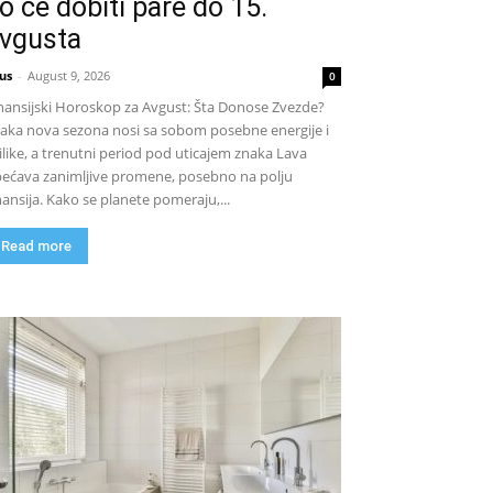
o će dobiti pare do 15.
vgusta
us
-
August 9, 2026
0
nansijski Horoskop za Avgust: Šta Donose Zvezde?
aka nova sezona nosi sa sobom posebne energije i
ilike, a trenutni period pod uticajem znaka Lava
ećava zanimljive promene, posebno na polju
nansija. Kako se planete pomeraju,...
Read more