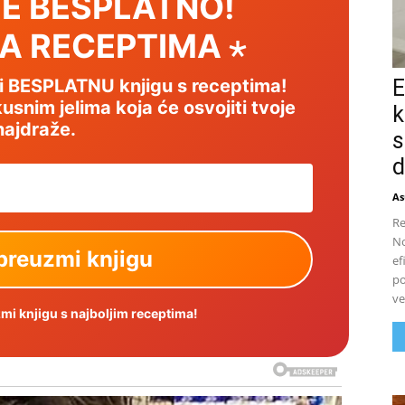
E BESPLATNO!
SA RECEPTIMA ⋆
E
mi BESPLATNU knjigu s receptima!
usnim jelima koja će osvojiti tvoje
k
najdraže.
s
d
As
Re
No
ef
po
ve
i knjigu s najboljim receptima!