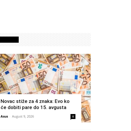
Izdvojeno
Novac stiže za 4 znaka: Evo ko
će dobiti pare do 15. avgusta
Asus
-
August 9, 2026
0