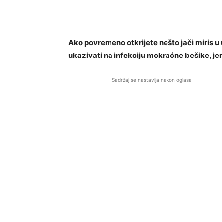
Ako povremeno otkrijete nešto jači miris u
ukazivati ​​na infekciju mokraćne bešike, jer
Sadržaj se nastavlja nakon oglasa