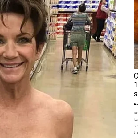
O
1
s
As
Re
ku
se
tr