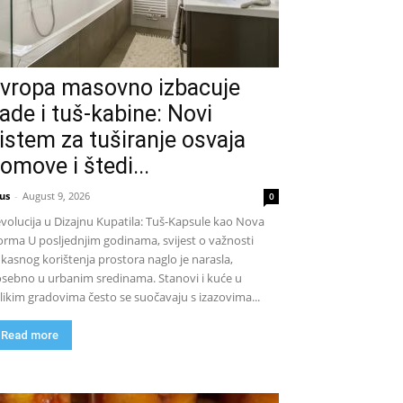
vropa masovno izbacuje
ade i tuš-kabine: Novi
istem za tuširanje osvaja
omove i štedi...
us
-
August 9, 2026
0
volucija u Dizajnu Kupatila: Tuš-Kapsule kao Nova
rma U posljednjim godinama, svijest o važnosti
ikasnog korištenja prostora naglo je narasla,
sebno u urbanim sredinama. Stanovi i kuće u
likim gradovima često se suočavaju s izazovima...
Read more