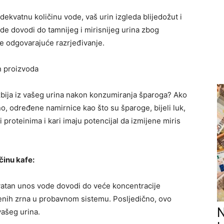
ekvatnu količinu vode, vaš urin izgleda blijedožut i
de dovodi do tamnijeg i mirisnijeg urina zbog
e odgovarajuće razrjeđivanje.
ih proizvoda
i izbija iz vašeg urina nakon konzumiranja šparoga? Ako
o, određene namirnice kao što su šparoge, bijeli luk,
 proteinima i kari imaju potencijal da izmijene miris
činu kafe:
atan unos vode dovodi do veće koncentracije
enih zrna u probavnom sistemu. Posljedično, ovo
N
vašeg urina.