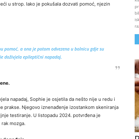
Kv
ći u strop. Iako je pokušala dozvati pomoć, njezin
pr
bi
is
ra
tnu pomoć, a ona je potom odvezena u bolnicu gdje su
 je doživjela epileptični napadaj.
jene.
vjela napadaj, Sophie je osjetila da nešto nije u redu i
pće prakse. Njegovo iznenađenje izostankom skeniranja
nje testiranje. U listopadu 2024. potvrđena je
n rak mozga.