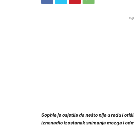
Ogl
Sophie je osjetila da nešto nije u redu i otiš
iznenadio izostanak snimanja mozga i odmah