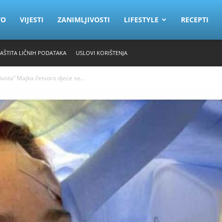
VO
VIJESTI
ZANIMLJIVOSTI
LIFESTYLE
RECEPTI
ZAŠTITA LIČNIH PODATAKA
USLOVI KORIŠTENJA
ivota” Majka četvoro djece se...