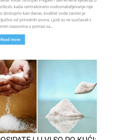
alitet Vode: Istorijski Pregled i Savremena Rješenja U
ošlosti, kada centralizirano vodosnabdijevanje nije
lo dostupno kao danas, kvalitet vode zavisio je
ključivo od prirodnih izvora. Ljudi su se suočavali s
znim izazovima u potrazi za...
Read more