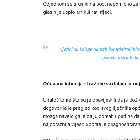
Odjednom se srušila na pod, nepomično zure
glas nije uspio artikulirati riječi.
Njezini su kolege odmah kontaktirali hi
liječnici utvrdili da
Očuvana intuicija – tražene su daljnje proc
Unatoč tome što su je obavijestili da je doži
dogovorila je pregled kod svog liječnika o
mozga navelo ga je da ju odmah uputi na dalj
najporaznija vijest: Sophie je dijagnosticira