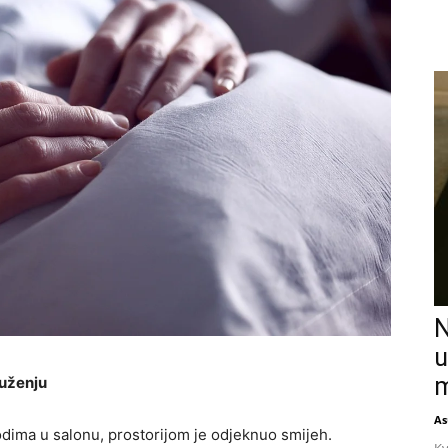
N
u
m
ruženju
As
vodima u salonu, prostorijom je odjeknuo smijeh.