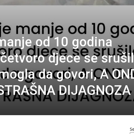
 manje od 10 godina
četvoro djece se sruši
e mogla da govori, A O
 STRAŠNA DIJAGNOZA
S