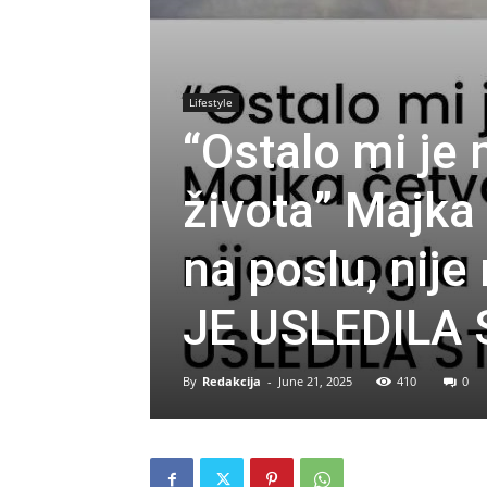
Lifestyle
“Ostalo mi je
života” Majka 
na poslu, nij
JE USLEDILA
By
Redakcija
-
June 21, 2025
410
0