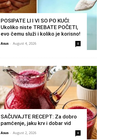
POSIPATE LI I VI SO PO KUĆI:
Ukoliko niste TREBATE POČETI,
evo čemu služi i koliko je korisno!
Asus
-
August 4, 2026
0
SAČUVAJTE RECEPT: Za dobro
pamćenje, jaku krv i dobar vid
Asus
-
August 2, 2026
0