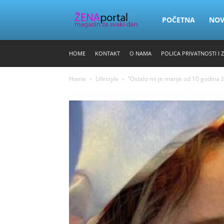
Zena
POČETNA
NO
HOME
KONTAKT
O NAMA
POLICA PRIVATNOSTI I 
Portal
Home
Lifestyle
“Ostalo mi je manje od 10 godina ž