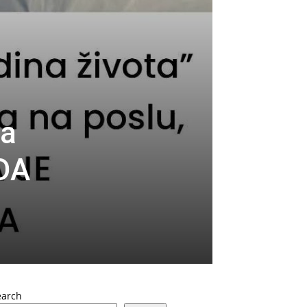
la
NDA
earch