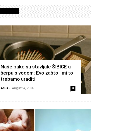
Izdvojeno
Naše bake su stavljale ŠIBICE u
šerpu s vodom: Evo zašto i mi to
trebamo uraditi
Asus
-
August 4, 2026
0