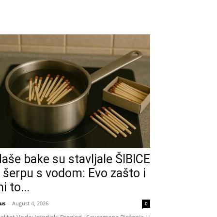
aše bake su stavljale ŠIBICE
 šerpu s vodom: Evo zašto i
i to...
us
-
August 4, 2026
0