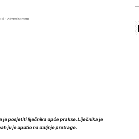
asi - Advertisement
la je posjetiti liječnika opće prakse. Liječnika je
 ju je uputio na daljnje pretrage.