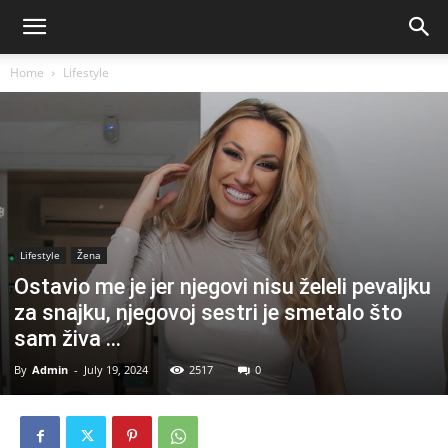
Home
Lifestyle
Lifestyle
Žena
Ostavio me je jer njegovi nisu želeli pevaljku
za snajku, njegovoj sestri je smetalo što
sam živa …
By
Admin
-
July 19, 2024
2517
0