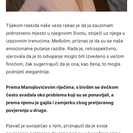
Tijekom raskida naše veze rekao je da ja zauzimam
jedinstveno mjesto u njegovom životu, stojeći uz njega u
izazovnim trenucima. Međutim, priznao je da su se naše
emocionalne putanje razišle. Rada je, retrospektivno,
vjerovala da je to odvajanje moglo biti izvedeno s većom
finoćom, čak sugerirajući da je ona, kao žena, to mogla
podnijeti elegantnije.
Prema Manojlovićevim riječima, s bivšim se dečkom
često svađala oko problema koji su se ponavljali, a
prema njemu je gajila i zamjerku zbog pretjeranog
povjerenja u druge.
Pjevač je suosjećao s njim, priznajući da je svoje