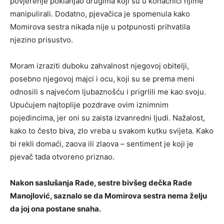
povjerenje poklanjao drugima koji su u konačnici njime
manipulirali. Dodatno, pjevačica je spomenula kako
Momirova sestra nikada nije u potpunosti prihvatila
njezino prisustvo.
Moram izraziti duboku zahvalnost njegovoj obitelji,
posebno njegovoj majci i ocu, koji su se prema meni
odnosili s najvećom ljubaznošću i prigrlili me kao svoju.
Upućujem najtoplije pozdrave ovim iznimnim
pojedincima, jer oni su zaista izvanredni ljudi. Nažalost,
kako to često biva, zlo vreba u svakom kutku svijeta. Kako
bi rekli domaći, zaova ili zlaova – sentiment je koji je
pjevač tada otvoreno priznao.
Nakon saslušanja Rade, sestre bivšeg dečka Rade
Manojlović, saznalo se da Momirova sestra nema želju
da joj ona postane snaha.