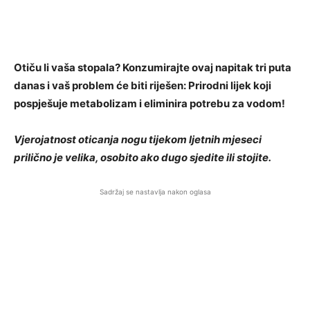
Otiču li vaša stopala? Konzumirajte ovaj napitak tri puta
danas i vaš problem će biti riješen: Prirodni lijek koji
pospješuje metabolizam i eliminira potrebu za vodom!
Vjerojatnost oticanja nogu tijekom ljetnih mjeseci
prilično je velika, osobito ako dugo sjedite ili stojite.
Sadržaj se nastavlja nakon oglasa