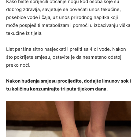
Kako biste spriječili oticanje nogu kod osoba koje su
dobrog zdravlja, savjetuje se povećati unos tekućine,
posebice vode i čaja, uz unos prirodnog napitka koji
može pospješiti metabolizam i pomoći u izbacivanju viška
tekućine iz tijela.
List peršina sitno nasjeckati i preliti sa 4 dl vode. Nakon
što pokrijete smjesu, ostavite je da nesmetano odstoji
preko noći.
Nakon buđenja smjesu procijedite, dodajte limunov sok i
tu količinu konzumirajte tri puta tijekom dana.