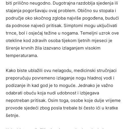
biti prilično neugodno. Dugotrajna razdoblja sjedenja ili
stajanja pogoršavaju ovaj problem. Obično su stopala i
područje oko skočnog zgloba najviše pogođena, budući
da podnose najveći pritisak. Simptomi mogu uključivati ​​
trnce, bol i osjećaj težine u nogama. Temeljni uzrok ove
otekline kod zdravih osoba tijekom ljetnih mjeseci je
širenje krvnih žila izazvano izlaganjem visokim
temperaturama.
Kako biste ublažili ovu nelagodu, medicinski stručnjaci
preporučuju povremeno izlaganje nogu hladnoj vodi i
podizanje ih kad god je to moguće. Jednako je važno
odabrati obuću koja nudi udobnost i izbjegava
nepotreban pritisak. Osim toga, osobe koje dulje vrijeme
provode sjedeći zbog posla trebale bi često ići u kratke
šetnje.