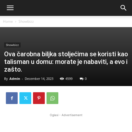
Home
Showbizz
Showbizz
Ova čarobna biljka stoljećima se koristi kao
talisman u domu: morate je nabaviti, a evo i
zašto.
By
Admin
-
December 14, 2023
4599
0
Oglasi - Advertisement