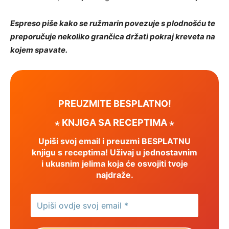
Espreso piše kako se ružmarin povezuje s plodnošću te
preporučuje nekoliko grančica držati pokraj kreveta na
kojem spavate.
PREUZMITE BESPLATNO!
⋆ KNJIGA SA RECEPTIMA ⋆
Upiši svoj email i preuzmi BESPLATNU
knjigu s receptima! Uživaj u jednostavnim
i ukusnim jelima koja će osvojiti tvoje
najdraže.