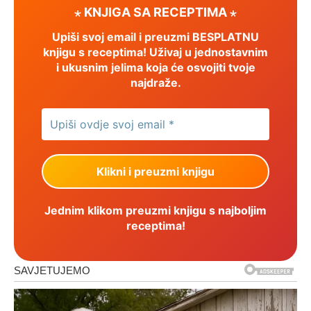
⋆ KNJIGA SA RECEPTIMA ⋆
Upiši svoj email i preuzmi BESPLATNU
knjigu s receptima! Uživaj u jednostavnim
i ukusnim jelima koja će osvojiti tvoje
najdraže.
Jednim klikom preuzmi knjigu s najboljim
receptima!