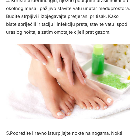
4. Koristeći sterilnu iglu, nježno podignite urasli nokat od
okolnog mesa i pažljivo stavite vatu unutar međuprostora.
Budite strpljivi i izbjegavajte pretjerani pritisak. Kako
biste spriječili iritaciju i infekciju prsta, stavite vatu ispod
uraslog nokta, a zatim omotajte cijeli prst gazom.
5.Podrežite i ravno isturpijajte nokte na nogama. Nokti