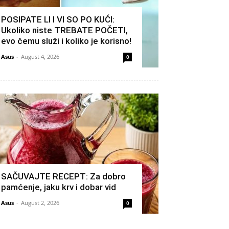
POSIPATE LI I VI SO PO KUĆI:
Ukoliko niste TREBATE POČETI,
evo čemu služi i koliko je korisno!
Asus
-
August 4, 2026
0
SAČUVAJTE RECEPT: Za dobro
pamćenje, jaku krv i dobar vid
Asus
-
August 2, 2026
0