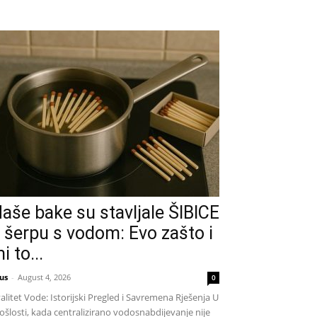
aše bake su stavljale ŠIBICE
 šerpu s vodom: Evo zašto i
i to...
us
-
August 4, 2026
0
alitet Vode: Istorijski Pregled i Savremena Rješenja U
ošlosti, kada centralizirano vodosnabdijevanje nije