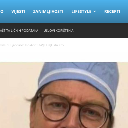
VO
VIJESTI
ZANIMLJIVOSTI
LIFESTYLE
RECEPTI
ZAŠTITA LIČNIH PODATAKA
USLOVI KORIŠTENJA
le 50. godine: Doktor SAVJETUJE da što...