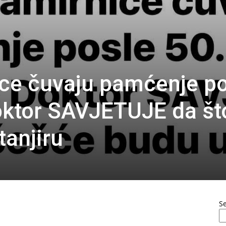
ce čuvaju pamćenje po
oktor SAVJETUJE da št
tanjiru
S