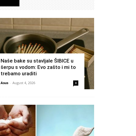
Izdvojeno
Naše bake su stavljale ŠIBICE u
šerpu s vodom: Evo zašto i mi to
trebamo uraditi
Asus
-
August 4, 2026
0