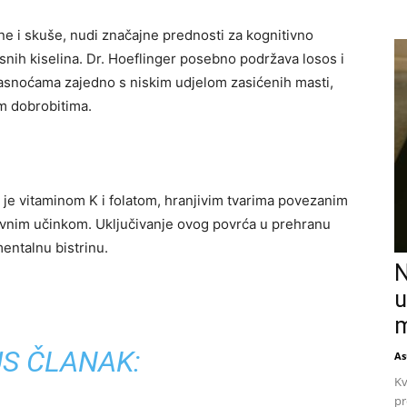
ine i skuše, nudi značajne prednosti za kognitivno
nih kiselina. Dr. Hoeflinger posebno podržava losos i
asnoćama zajedno s niskim udjelom zasićenih masti,
m dobrobitima.
o je vitaminom K i folatom, hranjivim tvarima povezanim
vnim učinkom. Uključivanje ovog povrća u prehranu
entalnu bistrinu.
N
u
m
S ČLANAK:
As
Kv
pr