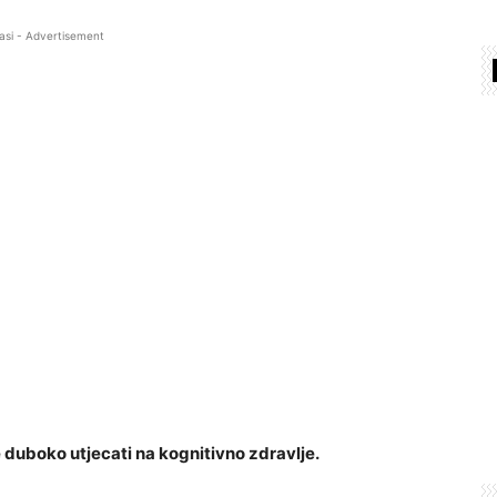
asi - Advertisement
uboko utjecati na kognitivno zdravlje.