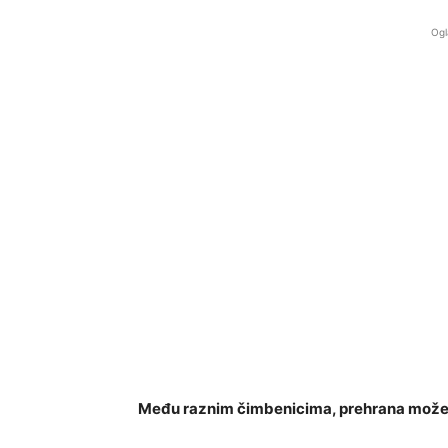
Ogl
Među raznim čimbenicima, prehrana može d