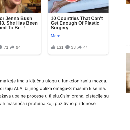
ma koje imaju ključnu ulogu u funkcioniranju mozga.
držaju ALA, biljnog oblika omega-3 masnih kiselina.
ažava upalne procese u tijelu.Osim oraha, pistacije su
ih masnoća i proteina koji pozitivno pridonose