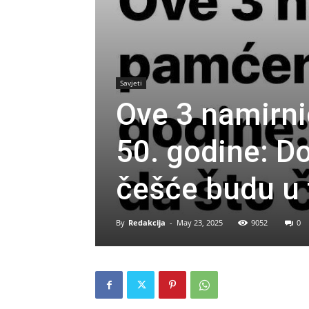
Savjeti
Ove 3 namirni
50. godine: D
češće budu u 
By
Redakcija
-
May 23, 2025
9052
0