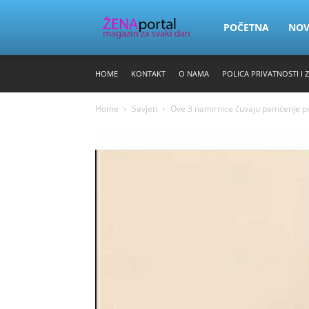
Zena
POČETNA
NO
HOME
KONTAKT
O NAMA
POLICA PRIVATNOSTI I 
Portal
Home
Savjeti
Ove 3 namirnice čuvaju pamćenje pos