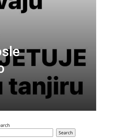
sle
o
earch
Search