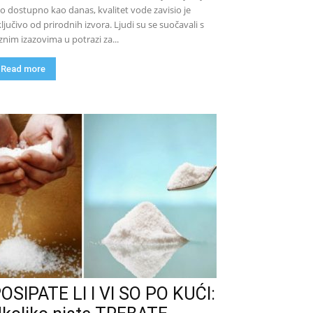
lo dostupno kao danas, kvalitet vode zavisio je
ključivo od prirodnih izvora. Ljudi su se suočavali s
znim izazovima u potrazi za...
Read more
OSIPATE LI I VI SO PO KUĆI: