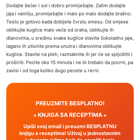
Dodajte šećer i sol i dobro promiješajte. Zatim dodajte
jaja i vaniliju, promiješajte i malo po malo dodajte brašno.
Testo je gotovo kada dobijete čvrstu smesu. Od smjese
oblikujte kuglice malo veće od oraha, oblikujte ih
dlanovima, u sredinu svake kuglice stavite čokoladno jaje,
lagano ih utisnite prema unutra i dlanovima oblikujte
kuglice. Stavite na pleh, razmaknite ih jer će se spljoštiti i
proširiti. Pecite oko 15 minuta i ne bi trebalo da pocrni, pa
zavisi i od toga koliko dugo pecete u rerni.
PREUZMITE BESPLATNO!
⋆ KNJIGA SA RECEPTIMA ⋆
Upiši svoj email i preuzmi BESPLATNU
knjigu s receptima! Uživaj u jednostavnim
i ukusnim jelima koja će osvojiti tvoje