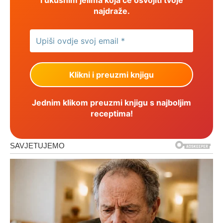
najdraže.
Jednim klikom preuzmi knjigu s najboljim
receptima!