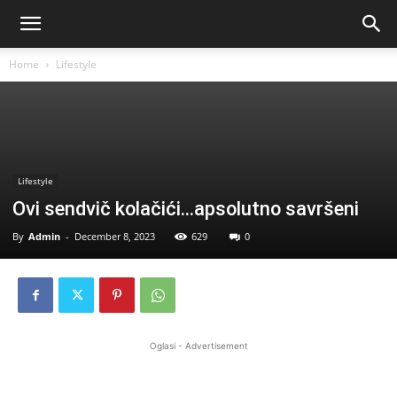
Home
Lifestyle
Lifestyle
Ovi sendvič kolačići…apsolutno savršeni
By
Admin
-
December 8, 2023
629
0
Oglasi - Advertisement