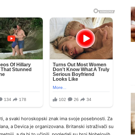
i, a svaki horoskopski znak ima svoje posebnosti. Za
ana, a Devica je organizovana. Britanski istraživači su
etniji, a da bi to učinili, pogledali su broj Nobelovih