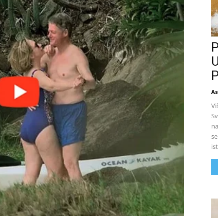
P
U
P
As
Vi
Sv
na
se
is