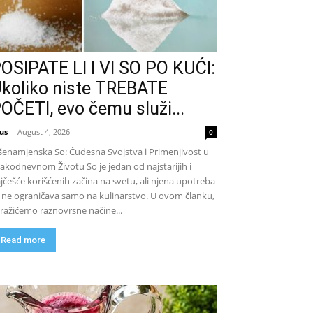
OSIPATE LI I VI SO PO KUĆI:
koliko niste TREBATE
OČETI, evo čemu služi...
us
-
August 4, 2026
0
šenamjenska So: Čudesna Svojstva i Primenjivost u
akodnevnom Životu So je jedan od najstarijih i
jčešće korišćenih začina na svetu, ali njena upotreba
 ne ograničava samo na kulinarstvo. U ovom članku,
tražićemo raznovrsne načine...
Read more