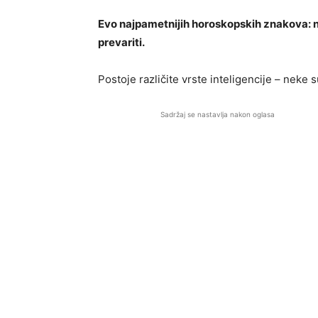
Evo najpametnijih horoskopskih znakova: nj
prevariti.
Postoje različite vrste inteligencije – neke
Sadržaj se nastavlja nakon oglasa