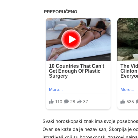
Svaki horoskopski znak ima svoje posebnost
Ovan se kaže da je nezavisan, Škorpija je od
istraživali koji su horoskopski znakovi najpam