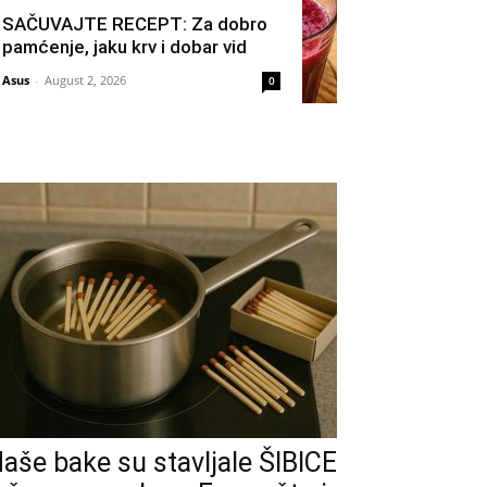
SAČUVAJTE RECEPT: Za dobro
pamćenje, jaku krv i dobar vid
Asus
-
August 2, 2026
0
aše bake su stavljale ŠIBICE