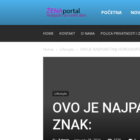
Zena
POČETNA
NO
HOME
KONTAKT
O NAMA
POLICA PRIVATNOSTI I 
Portal
Home
Lifestyle
OVO JE NAJPAMETNIJI HOROSKOPS
Lifestyle
OVO JE NAJP
ZNAK:
By
Admin
-
January 28, 2024
3779
0