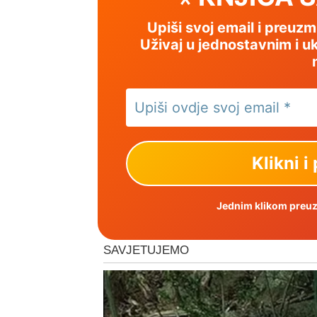
Upiši svoj email i preuz
Uživaj u jednostavnim i uk
Jednim klikom preuzm