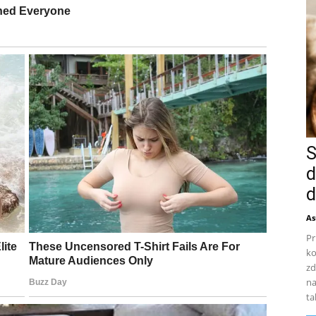
S
d
d
As
Pr
ko
zd
na
ta