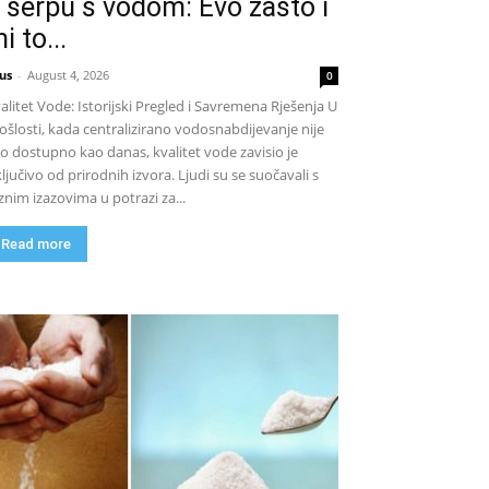
 šerpu s vodom: Evo zašto i
i to...
us
-
August 4, 2026
0
alitet Vode: Istorijski Pregled i Savremena Rješenja U
ošlosti, kada centralizirano vodosnabdijevanje nije
lo dostupno kao danas, kvalitet vode zavisio je
ključivo od prirodnih izvora. Ljudi su se suočavali s
znim izazovima u potrazi za...
Read more