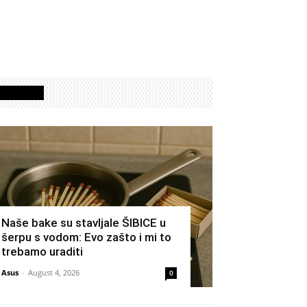
Izdvojeno
Naše bake su stavljale ŠIBICE u
šerpu s vodom: Evo zašto i mi to
trebamo uraditi
Asus
-
August 4, 2026
0