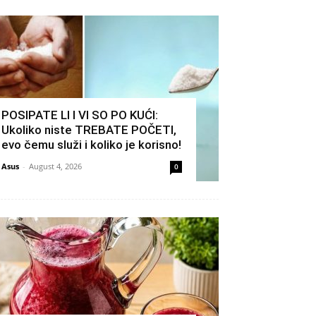
POSIPATE LI I VI SO PO KUĆI:
Ukoliko niste TREBATE POČETI,
evo čemu služi i koliko je korisno!
Asus
-
August 4, 2026
0