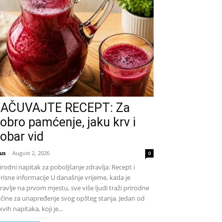
AČUVAJTE RECEPT: Za
obro pamćenje, jaku krv i
obar vid
us
-
August 2, 2026
0
irodni napitak za poboljšanje zdravlja: Recept i
risne informacije U današnje vrijeme, kada je
ravlje na prvom mjestu, sve više ljudi traži prirodne
čine za unapređenje svog opšteg stanja. Jedan od
kvih napitaka, koji je...