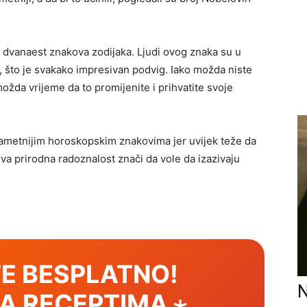
d dvanaest znakova zodijaka. Ljudi ovog znaka su u
, što je svakako impresivan podvig. Iako možda niste
 možda vrijeme da to promijenite i prihvatite svoje
pametnijim horoskopskim znakovima jer uvijek teže da
ova prirodna radoznalost znači da vole da izazivaju
E BESPLATNO!
N
SA RECEPTIMA ⋆