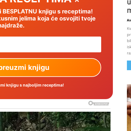
u
m
mi BESPLATNU knjigu s receptima!
usnim jelima koja će osvojiti tvoje
As
najdraže.
Kv
pr
bi
is
ra
i knjigu s najboljim receptima!